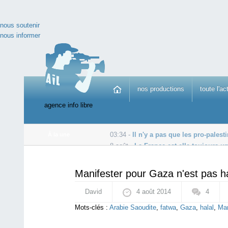
nous soutenir
nous informer
nos productions
toute l'ac
agence info libre
03:34 -
Il n'y a pas que les pro-pales
À la une
8 août -
La France est-elle toujours u
8 août -
Reporters Sans Frontières dénonce Grégory Ch
Manifester pour Gaza n'est pas hal
David
4 août 2014
4
Mots-clés :
Arabie Saoudite
,
fatwa
,
Gaza
,
halal
,
Man