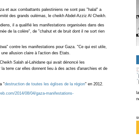
za et aux combattants palestiniens ne sont pas "halal" a
comité des grands oulémas, le cheikh Abdel-Azziz Al Cheikh.
ens, il a qualifié les manifestations organisées dans des
e de la colère", de "chahut et de bruit dont il ne sort rien
atwa" contre les manifestations pour Gaza. "Ce qui est utile,
s une allusion claire à l'action des Etats.
r, Cheikh Salah al-Lahidane qui avait dénoncé les
la terre car elles donnent lieu à des actes d'anarchies et de
a "
destruction de toutes les églises de la région
" en 2012.
l
reb.com/2014/08/04/gaza-manifestations-
n
s