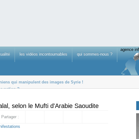
agence inf
tualité
les vidéos incontournables
qui sommes-nous ?
tiniens qui manipulent des images de Syrie !
ne nation ?
elli
al, selon le Mufti d'Arabie Saoudite
Partager :
ifestations