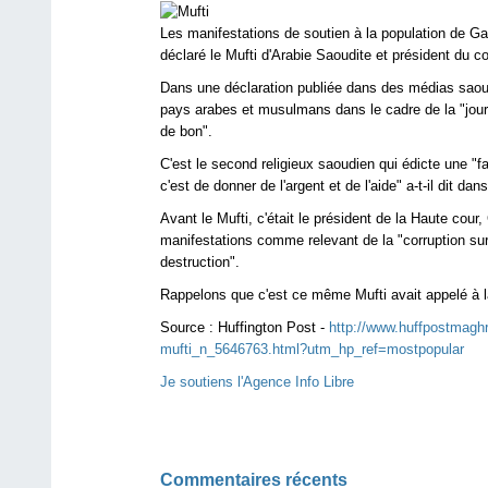
Les manifestations de soutien à la population de Ga
déclaré le Mufti d'Arabie Saoudite et président du 
Dans une déclaration publiée dans des médias saoudi
pays arabes et musulmans dans le cadre de la "journé
de bon".
C'est le second religieux saoudien qui édicte une "f
c'est de donner de l'argent et de l'aide" a-t-il dit dan
Avant le Mufti, c'était le président de la Haute cou
manifestations comme relevant de la "corruption sur 
destruction".
Rappelons que c'est ce même Mufti avait appelé à l
Source :
Huffington Post -
http://www.huffpostmagh
mufti_n_5646763.html?utm_hp_ref=mostpopular
Je soutiens l'Agence Info Libre
Commentaires récents