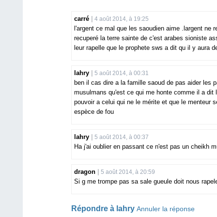
carré
4 août 2014, à 19:25
l'argent ce mal que les saoudien aime .largent ne r
recuperé la terre sainte de c'est arabes sioniste as
leur rapelle que le prophete sws a dit qu il y aura
lahry
5 août 2014, à 00:31
ben il cas dire a la famille saoud de pas aider les pa
musulmans qu'est ce qui me honte comme il a dit
pouvoir a celui qui ne le mérite et que le menteur 
espèce de fou
lahry
5 août 2014, à 00:37
Ha j'ai oublier en passant ce n'est pas un cheikh 
dragon
5 août 2014, à 20:59
Si g me trompe pas sa sale gueule doit nous rapeler
Répondre à
lahry
Annuler la réponse