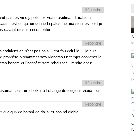
Répondre
end pas les vies japelle les vrai musulman d arabie a
sasin cest eu qui on donné la palestine aux sionites . est je
 des savant musulman en enfer .
A
l
Répondre
lestiniens ce n'est pas halal il est fou celui la ... je suis
 le prophète Mohammet saw viendras un temps donneras le
seras honoré et l’honnête sers rabaisser .. rendre chez
8
L
p
Répondre
musuman c'est un cheikh juif change de religions vieux fou
Répondre
 quelqun ce batard de dajjal et son roi diable
C
l