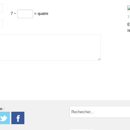
7 −
= quatre
7
E
i
s :