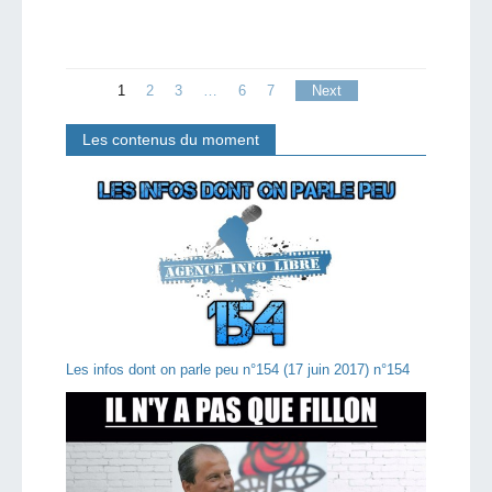
1
2
3
…
6
7
Next
Les contenus du moment
Les infos dont on parle peu n°154 (17 juin 2017) n°154