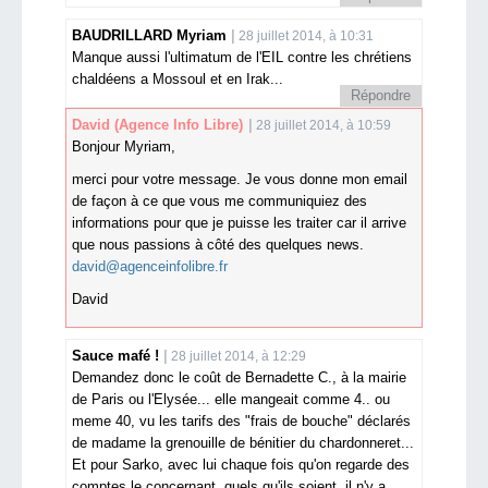
BAUDRILLARD Myriam
28 juillet 2014, à 10:31
Manque aussi l'ultimatum de l'EIL contre les chrétiens
chaldéens a Mossoul et en Irak...
Répondre
David
(Agence Info Libre)
28 juillet 2014, à 10:59
Bonjour Myriam,
merci pour votre message. Je vous donne mon email
de façon à ce que vous me communiquiez des
informations pour que je puisse les traiter car il arrive
que nous passions à côté des quelques news.
david@agenceinfolibre.fr
David
Sauce mafé !
28 juillet 2014, à 12:29
Demandez donc le coût de Bernadette C., à la mairie
de Paris ou l'Elysée... elle mangeait comme 4.. ou
meme 40, vu les tarifs des "frais de bouche" déclarés
de madame la grenouille de bénitier du chardonneret...
Et pour Sarko, avec lui chaque fois qu'on regarde des
comptes le concernant, quels qu'ils soient, il n'y a