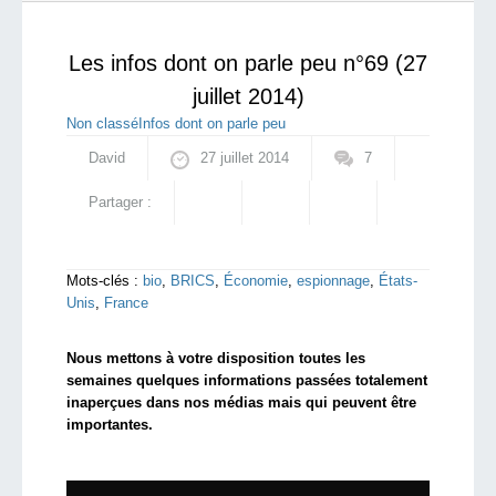
30 juillet -
Les Etats-Unis vendront plus de
qui sommes-nous ?
missiles Hellfire à l'Irak
Les infos dont on parle peu n°69 (27
juillet 2014)
Non classé
Infos dont on parle peu
David
27 juillet 2014
7
Partager :
Mots-clés :
bio
,
BRICS
,
Économie
,
espionnage
,
États-
Unis
,
France
Nous mettons à votre disposition toutes les
semaines quelques informations passées totalement
inaperçues dans nos médias mais qui peuvent être
importantes.