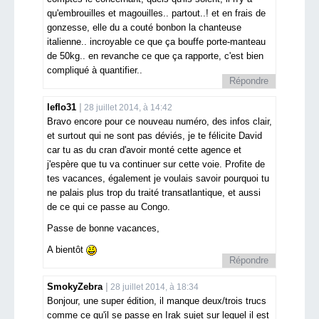
qu'embrouilles et magouilles.. partout..! et en frais de
gonzesse, elle du a couté bonbon la chanteuse
italienne.. incroyable ce que ça bouffe porte-manteau
de 50kg.. en revanche ce que ça rapporte, c'est bien
compliqué à quantifier..
Répondre
leflo31
28 juillet 2014, à 14:42
Bravo encore pour ce nouveau numéro, des infos clair,
et surtout qui ne sont pas déviés, je te félicite David
car tu as du cran d'avoir monté cette agence et
j'espère que tu va continuer sur cette voie. Profite de
tes vacances, également je voulais savoir pourquoi tu
ne palais plus trop du traité transatlantique, et aussi
de ce qui ce passe au Congo.
Passe de bonne vacances,
A bientôt
Répondre
SmokyZebra
28 juillet 2014, à 18:34
Bonjour, une super édition, il manque deux/trois trucs
comme ce qu'il se passe en Irak sujet sur lequel il est