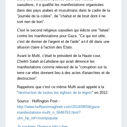
saoudiens, il a qualifié les manifestations organisées
dans des pays arabes et musulmans dans le cadre de la
"journée de la colère", de "chahut et de bruit dont il ne
sort rien de bon".
C'est le second religieux saoudien qui édicte une "fatwa"
contre les manifestations pour Gaza. "Ce qui est utile,
c'est de donner de l'argent et de l'aide" a-t-il dit dans une
allusion claire à l'action des Etats.
Avant le Mufti, c'était le président de la Haute cour,
Cheikh Salah al-Lahidane qui avait dénoncé les
manifestations comme relevant de la "corruption sur la
terre car elles donnent lieu à des actes d'anarchies et de
destruction".
Rappelons que c'est ce même Mufti avait appelé à la
"
destruction de toutes les églises de la région
" en 2012.
Source :
Huffington Post -
http://www.huffpostmaghreb.com/2014/08/04/gaza-
manifestations-mufti_n_5646763.html?
utm_hp_ref=mostpopular
Je soutiens l'Agence Info Libre