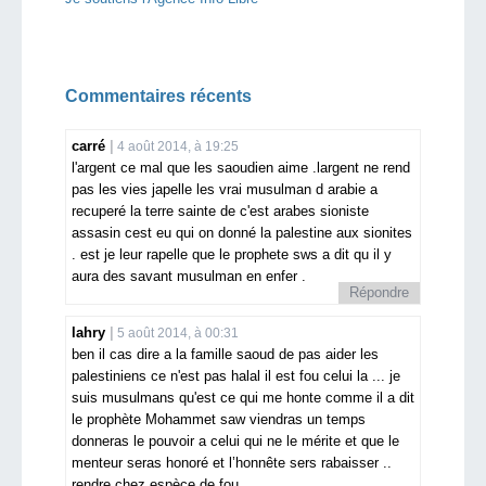
Commentaires récents
carré
4 août 2014, à 19:25
l'argent ce mal que les saoudien aime .largent ne rend
pas les vies japelle les vrai musulman d arabie a
recuperé la terre sainte de c'est arabes sioniste
assasin cest eu qui on donné la palestine aux sionites
. est je leur rapelle que le prophete sws a dit qu il y
aura des savant musulman en enfer .
Répondre
lahry
5 août 2014, à 00:31
ben il cas dire a la famille saoud de pas aider les
palestiniens ce n'est pas halal il est fou celui la ... je
suis musulmans qu'est ce qui me honte comme il a dit
le prophète Mohammet saw viendras un temps
donneras le pouvoir a celui qui ne le mérite et que le
menteur seras honoré et l’honnête sers rabaisser ..
rendre chez espèce de fou