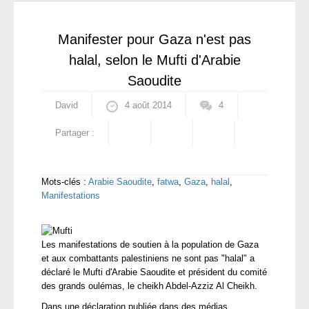
qui sommes-nous ?
Manifester pour Gaza n'est pas
halal, selon le Mufti d'Arabie
Saoudite
David
4 août 2014
4
Partager :
Mots-clés :
Arabie Saoudite
,
fatwa
,
Gaza
,
halal
,
Manifestations
Les manifestations de soutien à la population de Gaza
et aux combattants palestiniens ne sont pas "halal" a
déclaré le Mufti d'Arabie Saoudite et président du comité
des grands oulémas, le cheikh Abdel-Azziz Al Cheikh.
Dans une déclaration publiée dans des médias