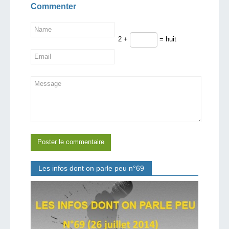
Commenter
2 +
= huit
Les infos dont on parle peu n°69