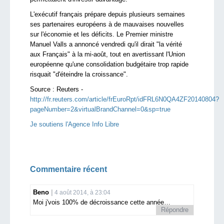
L'exécutif français prépare depuis plusieurs semaines
ses partenaires européens à de mauvaises nouvelles
sur l'économie et les déficits. Le Premier ministre
Manuel Valls a annoncé vendredi qu'il dirait "la vérité
aux Français" à la mi-août, tout en avertissant l'Union
européenne qu'une consolidation budgétaire trop rapide
risquait "d'éteindre la croissance".
Source :
Reuters -
http://fr.reuters.com/article/frEuroRpt/idFRL6N0QA4ZF20140804?
pageNumber=2&virtualBrandChannel=0&sp=true
Je soutiens l'Agence Info Libre
Commentaire récent
Beno
4 août 2014, à 23:04
Moi j'vois 100% de décroissance cette année…
Répondre