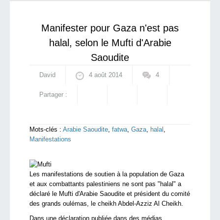
qui sommes-nous ?
Manifester pour Gaza n'est pas
halal, selon le Mufti d'Arabie
Saoudite
David
4 août 2014
4
Partager :
Mots-clés :
Arabie Saoudite
,
fatwa
,
Gaza
,
halal
,
Manifestations
Les manifestations de soutien à la population de Gaza
et aux combattants palestiniens ne sont pas "halal" a
déclaré le Mufti d'Arabie Saoudite et président du comité
des grands oulémas, le cheikh Abdel-Azziz Al Cheikh.
Dans une déclaration publiée dans des médias