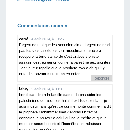
Commentaires récents
carré
4 août 2014, à 19:25
l'argent ce mal que les saoudien aime .largent ne rend
pas les vies japelle les vrai musulman d arabie a
recuperé la terre sainte de c'est arabes sioniste
assasin cest eu qui on donné la palestine aux sionites
. est je leur rapelle que le prophete sws a dit qu il y
aura des savant musulman en enfer .
Répondre
lahry
5 août 2014, à 00:31
ben il cas dire a la famille saoud de pas aider les
palestiniens ce n'est pas halal il est fou celui la ... je
suis musulmans qu'est ce qui me honte comme il a dit
le prophète Mohammet saw viendras un temps
donneras le pouvoir a celui qui ne le mérite et que le
menteur seras honoré et l’honnête sers rabaisser ..
rendre chez espèce de fou