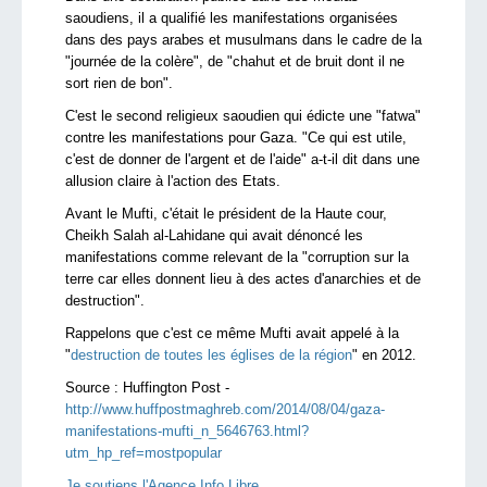
saoudiens, il a qualifié les manifestations organisées
dans des pays arabes et musulmans dans le cadre de la
"journée de la colère", de "chahut et de bruit dont il ne
sort rien de bon".
C'est le second religieux saoudien qui édicte une "fatwa"
contre les manifestations pour Gaza. "Ce qui est utile,
c'est de donner de l'argent et de l'aide" a-t-il dit dans une
allusion claire à l'action des Etats.
Avant le Mufti, c'était le président de la Haute cour,
Cheikh Salah al-Lahidane qui avait dénoncé les
manifestations comme relevant de la "corruption sur la
terre car elles donnent lieu à des actes d'anarchies et de
destruction".
Rappelons que c'est ce même Mufti avait appelé à la
"
destruction de toutes les églises de la région
" en 2012.
Source :
Huffington Post -
http://www.huffpostmaghreb.com/2014/08/04/gaza-
manifestations-mufti_n_5646763.html?
utm_hp_ref=mostpopular
Je soutiens l'Agence Info Libre