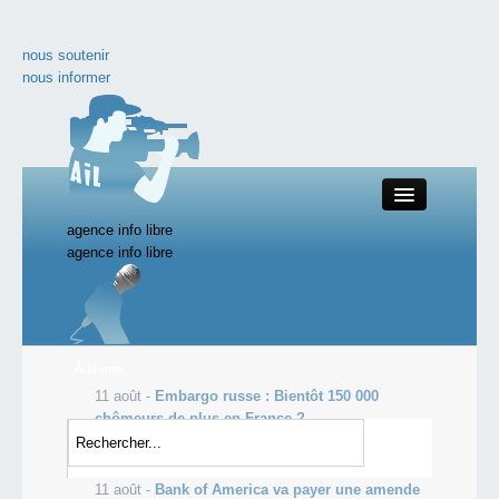
nous soutenir
nous informer
agence info libre
Close
agence info libre
nos productions
À la une
11 août -
Embargo russe : Bientôt 150 000
toute l'actualité
chômeurs de plus en France ?
11 août -
Pas de justice pour les civils afghans
les vidéos incontournables
tués par l'Occident
11 août -
Bank of America va payer une amende