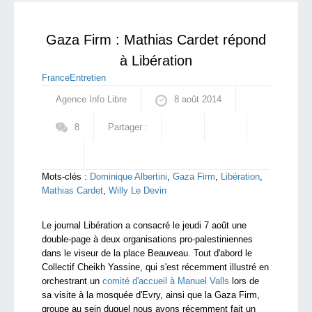
record aux Etats-Unis
qui sommes-nous ?
Gaza Firm : Mathias Cardet répond
à Libération
France
Entretien
Agence Info Libre
8 août 2014
8
Partager :
Mots-clés :
Dominique Albertini
,
Gaza Firm
,
Libération
,
Mathias Cardet
,
Willy Le Devin
Le journal Libération a consacré le jeudi 7 août une
double-page à deux organisations pro-palestiniennes
dans le viseur de la place Beauveau. Tout d'abord le
Collectif Cheikh Yassine, qui s'est récemment illustré en
orchestrant un
comité d'accueil à Manuel Valls
lors de
sa visite à la mosquée d'Evry, ainsi que la Gaza Firm,
groupe au sein duquel nous avons récemment fait un