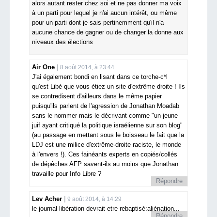
alors autant rester chez soi et ne pas donner ma voix
à un parti pour lequel je n'ai aucun intérêt, ou même
pour un parti dont je sais pertinemment qu'il n'a
aucune chance de gagner ou de changer la donne aux
niveaux des élections
Air One
8 août 2014, à 23:44
J'ai également bondi en lisant dans ce torche-c*l
qu'est Libé que vous étiez un site d'extrême-droite ! Ils
se contredisent d'ailleurs dans le même papier
puisqu'ils parlent de l'agression de Jonathan Moadab
sans le nommer mais le décrivant comme "un jeune
juif ayant critiqué la politique israélienne sur son blog"
(au passage en mettant sous le boisseau le fait que la
LDJ est une milice d'extrême-droite raciste, le monde
à l'envers !). Ces fainéants experts en copiés/collés
de dépêches AFP savent-ils au moins que Jonathan
travaille pour Info Libre ?
Répondre
Lev Acher
9 août 2014, à 14:29
le journal libération devrait etre rebaptisé:aliénation...
Répondre