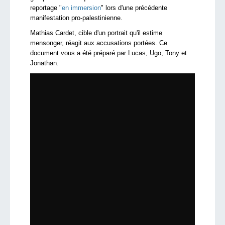
reportage "
en immersion
" lors d'une précédente
manifestation pro-palestinienne.
Mathias Cardet, cible d'un portrait qu'il estime
mensonger, réagit aux accusations portées. Ce
document vous a été préparé par Lucas, Ugo, Tony et
Jonathan.