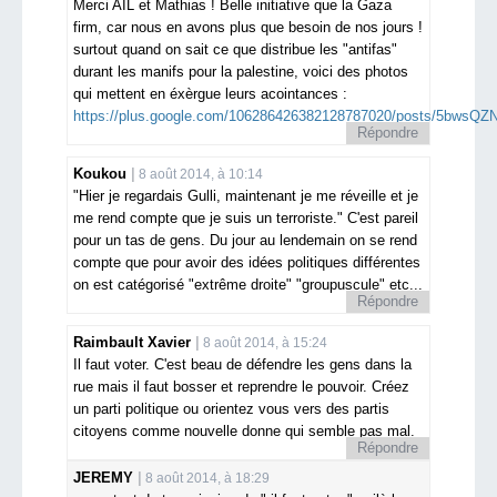
Merci AIL et Mathias ! Belle initiative que la Gaza
firm, car nous en avons plus que besoin de nos jours !
surtout quand on sait ce que distribue les "antifas"
durant les manifs pour la palestine, voici des photos
qui mettent en éxèrgue leurs acointances :
https://plus.google.com/106286426382128787020/posts/5bwsQZ
Répondre
Koukou
8 août 2014, à 10:14
"Hier je regardais Gulli, maintenant je me réveille et je
me rend compte que je suis un terroriste." C'est pareil
pour un tas de gens. Du jour au lendemain on se rend
compte que pour avoir des idées politiques différentes
on est catégorisé "extrême droite" "groupuscule" etc...
Répondre
Raimbault Xavier
8 août 2014, à 15:24
Il faut voter. C'est beau de défendre les gens dans la
rue mais il faut bosser et reprendre le pouvoir. Créez
un parti politique ou orientez vous vers des partis
citoyens comme nouvelle donne qui semble pas mal.
Répondre
JEREMY
8 août 2014, à 18:29