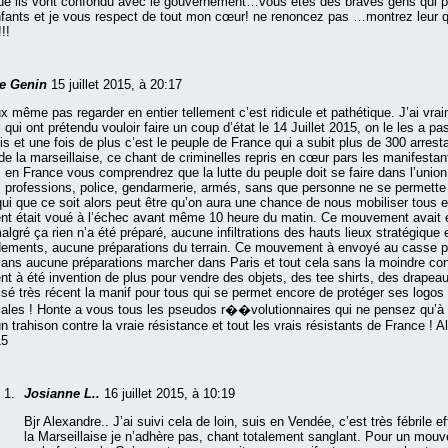
que ils vont confondu avec le gouvernement…vous étés des braves gens qui pe
fants et je vous respect de tout mon cœur! ne renoncez pas …montrez leur qu
!!
re Genin
15 juillet 2015, à 20:17
x même pas regarder en entier tellement c’est ridicule et pathétique. J’ai vra
 qui ont prétendu vouloir faire un coup d’état le 14 Juillet 2015, on le les a 
ris et une fois de plus c’est le peuple de France qui a subit plus de 300 arrest
de la marseillaise, ce chant de criminelles repris en cœur pars les manifestan
 en France vous comprendrez que la lutte du peuple doit se faire dans l’union
s professions, police, gendarmerie, armés, sans que personne ne se permette 
 qui que ce soit alors peut être qu’on aura une chance de nous mobiliser tous
 était voué à l’échec avant même 10 heure du matin. Ce mouvement avait é
algré ça rien n’a été préparé, aucune infiltrations des hauts lieux stratégique 
ments, aucune préparations du terrain. Ce mouvement à envoyé au casse p
sans aucune préparations marcher dans Paris et tout cela sans la moindre co
 à été invention de plus pour vendre des objets, des tee shirts, des drapea
ssé très récent la manif pour tous qui se permet encore de protéger ses logos
les ! Honte a vous tous les pseudos r��volutionnaires qui ne pensez qu’à v
un trahison contre la vraie résistance et tout les vrais résistants de France ! 
15
Josianne L..
16 juillet 2015, à 10:19
Bjr Alexandre.. J’ai suivi cela de loin, suis en Vendée, c’est très fébrile e
la Marseillaise je n’adhère pas, chant totalement sanglant. Pour un mou