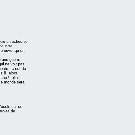
tre un echec et
 peut se
 prouver qu on
e une guerre
qui ne voit pas
 honte , c est de
 !!! alors
he ! fallait
t le monde sera
’école car ce
aroles de