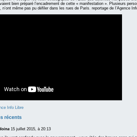
ient bien préparé l’encadrement de cette « manifestation ». Plusieurs person
o, n’ont même pas pu défiler dans les rues de Paris. reportage de l’Agence Info
nce Info Libre
s récents
doina
15 juillet 2015, à 20:13