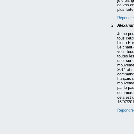
je crois 
de vos en
plus forte!
Répondre
Alexand
Je ne peu
tous ceux
hier à Pa
Le chant 
vous tous
toutes le
crier sur
mouvement
2014 et m
commande
français 
mouvement
par le pa
commercia
cela est 
15/07/20
Répondre