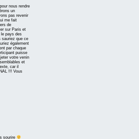
pour nous rendre
pérons un
uvons pas revenir
ui me fait
ers de
er sur Paris et
é le pays des
s sauriez que ce
auriez également
ment par chaque
rticipant puisse
ter votre venin
semblables et
xte, car il
NAL !!! Vous
rs sourire