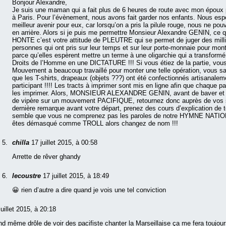
Bonjour Alexandre,
Je suis une maman qui a fait plus de 6 heures de route avec mon époux 
à Paris. Pour l’évènement, nous avons fait garder nos enfants. Nous es
meilleur avenir pour eux, car lorsqu’on a pris la pilule rouge, nous ne po
en arrière. Alors si je puis me permettre Monsieur Alexandre GENIN, ce q
HONTE c’est votre attitude de PLEUTRE qui se permet de juger des milli
personnes qui ont pris sur leur temps et sur leur porte-monnaie pour mont
parce qu’elles espèrent mettre un terme à une oligarchie qui a transform
Droits de l’Homme en une DICTATURE !!! Si vous étiez de la partie, vou
Mouvement a beaucoup travaillé pour monter une telle opération, vous s
que les T-shirts, drapeaux (objets ???) ont été confectionnés artisanale
participant !!!! Les tracts à imprimer sont mis en ligne afin que chaque pa
les imprimer. Alors, MONSIEUR ALEXANDRE GENIN, avant de baver et je
de vipère sur un mouvement PACIFIQUE, retournez donc auprès de vos 
dernière remarque avant votre départ, prenez des cours d’explication de te
semble que vous ne comprenez pas les paroles de notre HYMNE NATIO
êtes démasqué comme TROLL alors changez de nom !!!
chilla
17 juillet 2015, à 00:58
Arrette de rêver ghandy
lecoustre
17 juillet 2015, à 18:49
😀 rien d’autre a dire quand je vois une tel conviction
juillet 2015, à 20:18
nd même drôle de voir des pacifiste chanter la Marseillaise ça me fera toujou