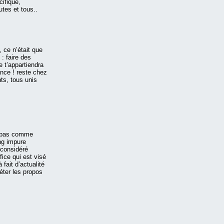
ifique,
utes et tous..
 ce n’était que
 : faire des
e t’appartiendra
ance ! reste chez
ts, tous unis
t pas comme
ng impure
, considéré
fice qui est visé
 fait d’actualité
éter les propos