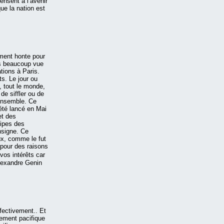
nsent a l’avenir
e la nation est
iment honte pour
pas beaucoup vue
ations à Paris.
ts. Le jour ou
, tout le monde,
de siffler ou de
 ensemble. Ce
té lancé en Mai
et des
ipes des
nsigne. Ce
ux, comme le fut
 pour des raisons
os intérêts car
Alexandre Genin
ffectivement.. Et
vement pacifique