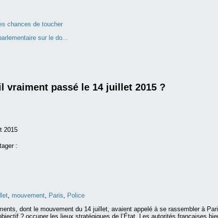
 des chances de toucher
arlementaire sur le do...
il vraiment passé le 14 juillet 2015 ?
et 2015
tager :
llet
,
mouvement
,
Paris
,
Police
nts, dont le mouvement du 14 juillet, avaient appelé à se rassembler à Paris
objectif ? occuper les lieux stratégiques de l’État. Les autorités françaises bie