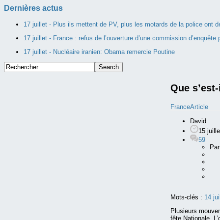
Dernières actus
17 juillet -
Plus ils mettent de PV, plus les motards de la police ont
17 juillet -
France : refus de l’ouverture d’une commission d’enquête p
17 juillet -
Nucléaire iranien: Obama remercie Poutine
Que s’est-
France
Article
David
15 juill
59
Par
Mots-clés :
14 jui
Plusieurs mouveme
fête Nationale. L’