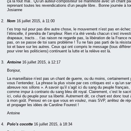
ça la fout mal.. Qu’un auteur-compositeur se manifeste avec un chant pac
reprenant toutes les revendications d’un peuple libre.. Bonne journée à to
Josianne
Nom
16 juillet 2015, à 11:00
t’es trop nul pour pas dire autre chose, le mouvement n’est pas en échec,
l’étincelle, il prendra de l’ampleur. Rien n’a été vendu chacun s’est investi
drapeaux, tracts… t’as raison ne regarde pas, la libération de la France n
pas, on se passe de toi sans problème ! Tu ne fais pas parti de la résist
toi et bave sur les autres. Ceux qui ont compris le message (tous différen
pour virer les politiciens) continuent la lutte et la relève est là.
Antoine
16 juillet 2015, à 12:17
Bonjour,
La marseillaise n’est pas un chant de guerre, ou du moins, certainemen
vous l’entendez. La phrase la plus visée par ces critiques est « qu’un sa
abreuve nos sillons ». A savoir qu’il s’agit ici du sang du peuple français
comme impur à contrario du sang bleu dit royal. Clairement, c’est le sacri
ici, celui du peuple pour sa liberté. Autrement dit, ce chant est donc tout à
à mon goût. Pensez en ce que vous en voulez, mais SVP, arrêtez de rép
et propager les idées de Caroline Fourest !
Antoine
Polo's cocotte
16 juillet 2015, à 18:34