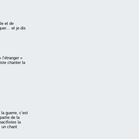
le et de
quer… et je dis
 l’étranger »
ste chanter la
 la guerre, c’est
artie de la
acifistes la
, un chant