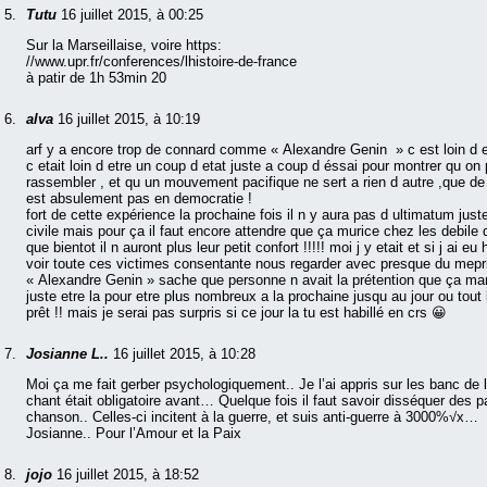
Tutu
16 juillet 2015, à 00:25
Sur la Marseillaise, voire https:
//www.upr.fr/conferences/lhistoire-de-france
à patir de 1h 53min 20
alva
16 juillet 2015, à 10:19
arf y a encore trop de connard comme « Alexandre Genin » c est loin d e
c etait loin d etre un coup d etat juste a coup d éssai pour montrer qu on
rassembler , et qu un mouvement pacifique ne sert a rien d autre ,que de
est absulement pas en democratie !
fort de cette expérience la prochaine fois il n y aura pas d ultimatum just
civile mais pour ça il faut encore attendre que ça murice chez les debile 
que bientot il n auront plus leur petit confort !!!!! moi j y etait et si j ai eu
voir toute ces victimes consentante nous regarder avec presque du mepris
« Alexandre Genin » sache que personne n avait la prétention que ça marc
juste etre la pour etre plus nombreux a la prochaine jusqu au jour ou tou
prêt !! mais je serai pas surpris si ce jour la tu est habillé en crs 😀
Josianne L..
16 juillet 2015, à 10:28
Moi ça me fait gerber psychologiquement.. Je l’ai appris sur les banc de l
chant était obligatoire avant… Quelque fois il faut savoir disséquer des p
chanson.. Celles-ci incitent à la guerre, et suis anti-guerre à 3000%√x…
Josianne.. Pour l’Amour et la Paix
jojo
16 juillet 2015, à 18:52