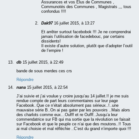
Assurances et vos Elus de Communes ,
Communotés des Communes , Magistrats ,,, tous
confondus !!!!
Dak97
16 juillet 2015, à 13:27
Et arrêter surtout facebobok !!! Je ne comprendrai
jamais l’utilisation de facedebouc, par certains
dissidents!
Il existe d’autre solution, plutôt que d’adopter l’outil
de l’empire !
db
15 juillet 2015, à 22:49
bande de sous merdes ces crs
Répondre
nana
15 juillet 2015, à 22:54
J’ai suivie et j’ai voulue y croire jusqu’au 14 juillet.!! je me suis
rendue compte de part leurs commentaires sur leur page
Facebook..Que ce n’était absolument pas sérieux..!..une
mauvaise série B..On ai pas gater par les pouvoirs ..Mais alors
des charlots comme eux…Oufff et re Oufff..Jusqu’a leur
commendatrice sur FB qui ma sortie que la révolution se faisait
sur Facebook et que le peuple ce n’ai que des moutons..!! Tous
ai mal choisie et mal réfléchie ..C’est du grand n’importe quoi !!!
Répondre