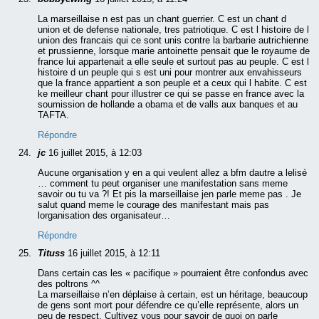
La marseillaise n est pas un chant guerrier. C est un chant d
union et de defense nationale, tres patriotique. C est l histoire de l
union des francais qui ce sont unis contre la barbarie autrichienne
et prussienne, lorsque marie antoinette pensait que le royaume de
france lui appartenait a elle seule et surtout pas au peuple. C est l
histoire d un peuple qui s est uni pour montrer aux envahisseurs
que la france appartient a son peuple et a ceux qui l habite. C est
ke meilleur chant pour illustrer ce qui se passe en france avec la
soumission de hollande a obama et de valls aux banques et au
TAFTA.
Répondre
jc
16 juillet 2015, à 12:03
Aucune organisation y en a qui veulent allez a bfm dautre a lelisé
… comment tu peut organiser une manifestation sans meme
savoir ou tu va ?! Et pis la marseillaise jen parle meme pas . Je
salut quand meme le courage des manifestant mais pas
lorganisation des organisateur…
Répondre
Tituss
16 juillet 2015, à 12:11
Dans certain cas les « pacifique » pourraient être confondus avec
des poltrons ^^
La marseillaise n’en déplaise à certain, est un héritage, beaucoup
de gens sont mort pour défendre ce qu’elle représente, alors un
peu de respect. Cultivez vous pour savoir de quoi on parle