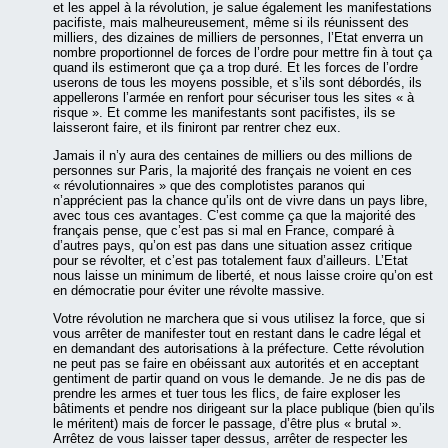
et les appel à la révolution, je salue également les manifestations
pacifiste, mais malheureusement, même si ils réunissent des
milliers, des dizaines de milliers de personnes, l’Etat enverra un
nombre proportionnel de forces de l’ordre pour mettre fin à tout ça
quand ils estimeront que ça a trop duré. Et les forces de l’ordre
userons de tous les moyens possible, et s’ils sont débordés, ils
appellerons l’armée en renfort pour sécuriser tous les sites « à
risque ». Et comme les manifestants sont pacifistes, ils se
laisseront faire, et ils finiront par rentrer chez eux.
Jamais il n’y aura des centaines de milliers ou des millions de
personnes sur Paris, la majorité des français ne voient en ces
« révolutionnaires » que des complotistes paranos qui
n’apprécient pas la chance qu’ils ont de vivre dans un pays libre,
avec tous ces avantages. C’est comme ça que la majorité des
français pense, que c’est pas si mal en France, comparé à
d’autres pays, qu’on est pas dans une situation assez critique
pour se révolter, et c’est pas totalement faux d’ailleurs. L’Etat
nous laisse un minimum de liberté, et nous laisse croire qu’on est
en démocratie pour éviter une révolte massive.
Votre révolution ne marchera que si vous utilisez la force, que si
vous arrêter de manifester tout en restant dans le cadre légal et
en demandant des autorisations à la préfecture. Cette révolution
ne peut pas se faire en obéissant aux autorités et en acceptant
gentiment de partir quand on vous le demande. Je ne dis pas de
prendre les armes et tuer tous les flics, de faire exploser les
bâtiments et pendre nos dirigeant sur la place publique (bien qu’ils
le méritent) mais de forcer le passage, d’être plus « brutal ».
Arrêtez de vous laisser taper dessus, arrêter de respecter les