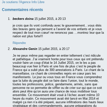
Je soutiens l'Agence Info Libre
Commentaires récents
beckers doina
15 juillet 2015, à 20:13
je crois que ils vont confondu avec le gouvernement…vous étés
des braves gens qui pensent a l’avenir de vos enfants et je vous
respect de tout mon cœur! ne renoncez pas …montrez leur que la
nation est plus forte!!!
Répondre
Alexandre Genin
15 juillet 2015, à 20:17
Je ne peux même pas regarder en entier tellement c’est ridicule
et pathétique. J’ai vraiment honte pour tous ceux qui ont prétendu
vouloir faire un coup d’état le 14 Juillet 2015, on le les a pas
beaucoup vue hier à Paris et une fois de plus c’est le peuple de
France qui a subit plus de 300 arrestations à Paris. Le chant de la
marseillaise, ce chant de criminelles repris en cœur pars les
manifestants. Le jour ou vous tous en France vous comprendrez
que la lutte du peuple doit se faire dans l’union, tout le monde,
toutes les professions, police, gendarmerie, armés, sans que
personne ne se permette de siffler ou de crier sur qui que ce soit
alors peut être qu’on aura une chance de nous mobiliser tous
ensemble. Ce mouvement était voué à l’échec avant même 10
heure du matin. Ce mouvement avait été lancé en Mai 2014 et
malgré ça rien n’a été préparé, aucune infiltrations des hauts lieux
stratégique et des commandements, aucune préparations du