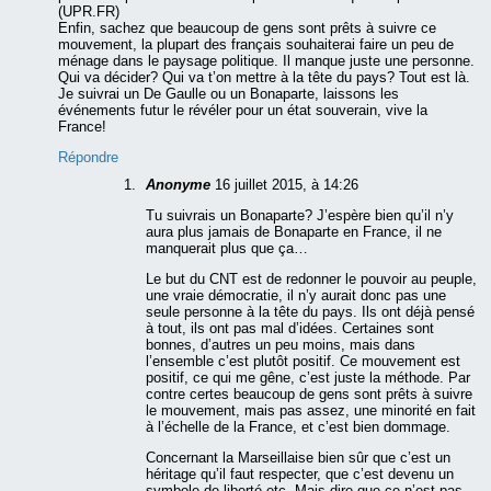
(UPR.FR)
Enfin, sachez que beaucoup de gens sont prêts à suivre ce
mouvement, la plupart des français souhaiterai faire un peu de
ménage dans le paysage politique. Il manque juste une personne.
Qui va décider? Qui va t’on mettre à la tête du pays? Tout est là.
Je suivrai un De Gaulle ou un Bonaparte, laissons les
événements futur le révéler pour un état souverain, vive la
France!
Répondre
Anonyme
16 juillet 2015, à 14:26
Tu suivrais un Bonaparte? J’espère bien qu’il n’y
aura plus jamais de Bonaparte en France, il ne
manquerait plus que ça…
Le but du CNT est de redonner le pouvoir au peuple,
une vraie démocratie, il n’y aurait donc pas une
seule personne à la tête du pays. Ils ont déjà pensé
à tout, ils ont pas mal d’idées. Certaines sont
bonnes, d’autres un peu moins, mais dans
l’ensemble c’est plutôt positif. Ce mouvement est
positif, ce qui me gêne, c’est juste la méthode. Par
contre certes beaucoup de gens sont prêts à suivre
le mouvement, mais pas assez, une minorité en fait
à l’échelle de la France, et c’est bien dommage.
Concernant la Marseillaise bien sûr que c’est un
héritage qu’il faut respecter, que c’est devenu un
symbole de liberté etc. Mais dire que ce n’est pas