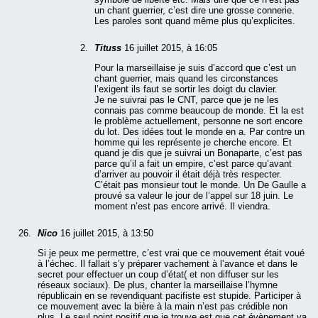
un chant guerrier, c’est dire une grosse connerie.
Les paroles sont quand même plus qu’explicites.
Tituss
16 juillet 2015, à 16:05
Pour la marseillaise je suis d’accord que c’est un
chant guerrier, mais quand les circonstances
l’exigent ils faut se sortir les doigt du clavier.
Je ne suivrai pas le CNT, parce que je ne les
connais pas comme beaucoup de monde. Et la est
le problème actuellement, personne ne sort encore
du lot. Des idées tout le monde en a. Par contre un
homme qui les représente je cherche encore. Et
quand je dis que je suivrai un Bonaparte, c’est pas
parce qu’il a fait un empire, c’est parce qu’avant
d’arriver au pouvoir il était déjà très respecter.
C’était pas monsieur tout le monde. Un De Gaulle a
prouvé sa valeur le jour de l’appel sur 18 juin. Le
moment n’est pas encore arrivé. Il viendra.
Nico
16 juillet 2015, à 13:50
Si je peux me permettre, c’est vrai que ce mouvement était voué
à l’échec. Il fallait s’y préparer vachement à l’avance et dans le
secret pour effectuer un coup d’état( et non diffuser sur les
réseaux sociaux). De plus, chanter la marseillaise l’hymne
républicain en se revendiquant pacifiste est stupide. Participer à
ce mouvement avec la bière à la main n’est pas crédible non
plus. Le seul point positif que je trouve est que cet évènement va