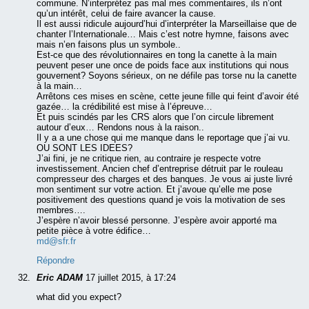
commune. N’interprétez pas mal mes commentaires, ils n’ont
qu’un intérêt, celui de faire avancer la cause.
Il est aussi ridicule aujourd’hui d’interpréter la Marseillaise que de
chanter l’Internationale… Mais c’est notre hymne, faisons avec
mais n’en faisons plus un symbole..
Est-ce que des révolutionnaires en tong la canette à la main
peuvent peser une once de poids face aux institutions qui nous
gouvernent? Soyons sérieux, on ne défile pas torse nu la canette
à la main…
Arrêtons ces mises en scène, cette jeune fille qui feint d’avoir été
gazée… la crédibilité est mise à l’épreuve…
Et puis scindés par les CRS alors que l’on circule librement
autour d’eux… Rendons nous à la raison..
Il y a a une chose qui me manque dans le reportage que j’ai vu.
OU SONT LES IDEES?
J’ai fini, je ne critique rien, au contraire je respecte votre
investissement. Ancien chef d’entreprise détruit par le rouleau
compresseur des charges et des banques. Je vous ai juste livré
mon sentiment sur votre action. Et j’avoue qu’elle me pose
positivement des questions quand je vois la motivation de ses
membres….
J’espère n’avoir blessé personne. J’espère avoir apporté ma
petite pièce à votre édifice…
md@sfr.fr
Répondre
Eric ADAM
17 juillet 2015, à 17:24
what did you expect?