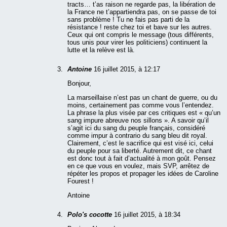
tracts… t’as raison ne regarde pas, la libération de
la France ne t’appartiendra pas, on se passe de toi
sans problème ! Tu ne fais pas parti de la
résistance ! reste chez toi et bave sur les autres.
Ceux qui ont compris le message (tous différents,
tous unis pour virer les politiciens) continuent la
lutte et la relève est là.
Antoine
16 juillet 2015, à 12:17
Bonjour,
La marseillaise n’est pas un chant de guerre, ou du
moins, certainement pas comme vous l’entendez.
La phrase la plus visée par ces critiques est « qu’un
sang impure abreuve nos sillons ». A savoir qu’il
s’agit ici du sang du peuple français, considéré
comme impur à contrario du sang bleu dit royal.
Clairement, c’est le sacrifice qui est visé ici, celui
du peuple pour sa liberté. Autrement dit, ce chant
est donc tout à fait d’actualité à mon goût. Pensez
en ce que vous en voulez, mais SVP, arrêtez de
répéter les propos et propager les idées de Caroline
Fourest !
Antoine
Polo's cocotte
16 juillet 2015, à 18:34