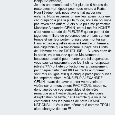
Bonjour Alexandre,
Je suis une maman qui a fait plus de 6 heures de
route avec mon époux pour nous rendre à Paris.
Pour l’évènement, nous avons fait garder nos
enfants. Nous espérons un meilleur avenir pour eux,
car lorsqu’on a pris la pilule rouge, nous ne pouvons
pas revenir en arrière. Alors si je puis me permettre
Monsieur Alexandre GENIN, ce qui me fait HONTE
c’est votre attitude de PLEUTRE qui se permet de
juger des milliers de personnes qui ont pris sur leur
temps et sur leur porte-monnaie pour monter sur
Paris et parce qu’elles espèrent mettre un terme à
une oligarchie qui a transformé le pays des Droits
de l’Homme en une DICTATURE !!! Si vous étiez de
la partie, vous sauriez que ce Mouvement a
beaucoup travaillé pour monter une telle opération,
vous sauriez également que les T-shirts, drapeaux
(objets ???) ont été confectionnés artisanalement
par chaque participant !!!! Les tracts à imprimer
sont mis en ligne afin que chaque participant puisse
les imprimer. Alors, MONSIEUR ALEXANDRE
GENIN, avant de baver et jeter votre venin de
vipère sur un mouvement PACIFIQUE, retournez
donc auprès de vos semblables et dernière
remarque avant votre départ, prenez des cours
d’explication de texte, car il semble que vous ne
comprenez pas les paroles de notre HYMNE
NATIONAL !!! Vous êtes démasqué comme TROLL
alors changez de nom !!!