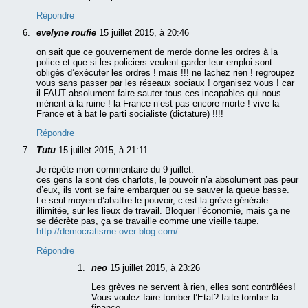
Répondre
evelyne roufie
15 juillet 2015, à 20:46
on sait que ce gouvernement de merde donne les ordres à la
police et que si les policiers veulent garder leur emploi sont
obligés d’exécuter les ordres ! mais !!! ne lachez rien ! regroupez
vous sans passer par les réseaux sociaux ! organisez vous ! car
il FAUT absolument faire sauter tous ces incapables qui nous
mènent à la ruine ! la France n’est pas encore morte ! vive la
France et à bat le parti socialiste (dictature) !!!!
Répondre
Tutu
15 juillet 2015, à 21:11
Je répète mon commentaire du 9 juillet:
ces gens la sont des charlots, le pouvoir n’a absolument pas peur
d’eux, ils vont se faire embarquer ou se sauver la queue basse.
Le seul moyen d’abattre le pouvoir, c’est la grève générale
illimitée, sur les lieux de travail. Bloquer l’économie, mais ça ne
se décrète pas, ça se travaille comme une vieille taupe.
http://democratisme.over-blog.com/
Répondre
neo
15 juillet 2015, à 23:26
Les grèves ne servent à rien, elles sont contrôlées!
Vous voulez faire tomber l’Etat? faite tomber la
finance.