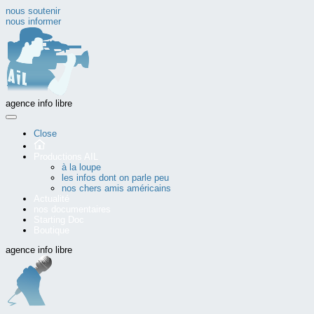
nous soutenir
nous informer
agence info libre
Close
Productions AIL
à la loupe
les infos dont on parle peu
nos chers amis américains
Actualité
nos documentaires
Starting Doc
Boutique
agence info libre