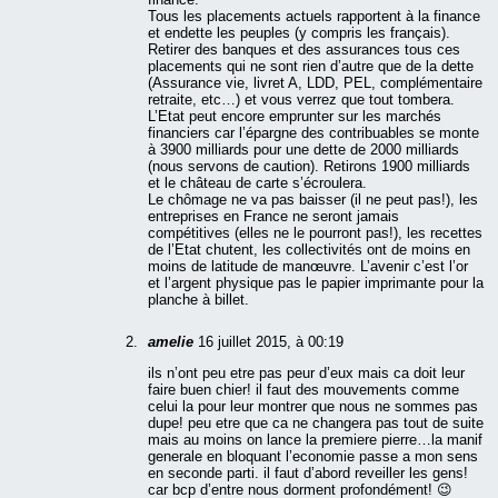
Tous les placements actuels rapportent à la finance
et endette les peuples (y compris les français).
Retirer des banques et des assurances tous ces
placements qui ne sont rien d’autre que de la dette
(Assurance vie, livret A, LDD, PEL, complémentaire
retraite, etc…) et vous verrez que tout tombera.
L’Etat peut encore emprunter sur les marchés
financiers car l’épargne des contribuables se monte
à 3900 milliards pour une dette de 2000 milliards
(nous servons de caution). Retirons 1900 milliards
et le château de carte s’écroulera.
Le chômage ne va pas baisser (il ne peut pas!), les
entreprises en France ne seront jamais
compétitives (elles ne le pourront pas!), les recettes
de l’Etat chutent, les collectivités ont de moins en
moins de latitude de manœuvre. L’avenir c’est l’or
et l’argent physique pas le papier imprimante pour la
planche à billet.
amelie
16 juillet 2015, à 00:19
ils n’ont peu etre pas peur d’eux mais ca doit leur
faire buen chier! il faut des mouvements comme
celui la pour leur montrer que nous ne sommes pas
dupe! peu etre que ca ne changera pas tout de suite
mais au moins on lance la premiere pierre…la manif
generale en bloquant l’economie passe a mon sens
en seconde parti. il faut d’abord reveiller les gens!
car bcp d’entre nous dorment profondément! 😉