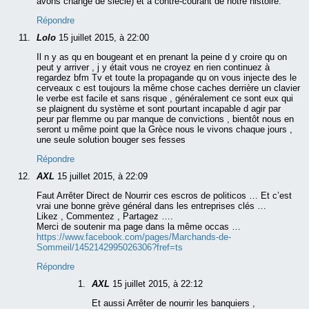
avons changé de siècle) et à contre-courant de notre histoire.
Répondre
Lolo
15 juillet 2015, à 22:00
Il n y as qu en bougeant et en prenant la peine d y croire qu on
peut y arriver , j y était vous ne croyez en rien continuez à
regardez bfm Tv et toute la propagande qu on vous injecte des le
cerveaux c est toujours la même chose caches derrière un clavier
le verbe est facile et sans risque , généralement ce sont eux qui
se plaignent du système et sont pourtant incapable d agir par
peur par flemme ou par manque de convictions , bientôt nous en
seront u même point que la Grèce nous le vivons chaque jours ,
une seule solution bouger ses fesses
Répondre
AXL
15 juillet 2015, à 22:09
Faut Arrêter Direct de Nourrir ces escros de politicos … Et c’est
vrai une bonne grève général dans les entreprises clés …
Likez , Commentez , Partagez ….
Merci de soutenir ma page dans la même occas …
https://www.facebook.com/pages/Marchands-de-
Sommeil/1452142995026306?fref=ts
Répondre
AXL
15 juillet 2015, à 22:12
Et aussi Arrêter de nourrir les banquiers ,