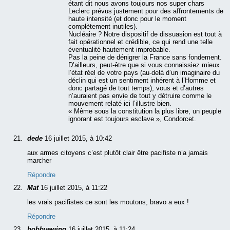
étant dit nous avons toujours nos super chars
Leclerc prévus justement pour des affrontements de
haute intensité (et donc pour le moment
complètement inutiles).
Nucléaire ? Notre dispositif de dissuasion est tout à
fait opérationnel et crédible, ce qui rend une telle
éventualité hautement improbable.
Pas la peine de dénigrer la France sans fondement.
D’ailleurs, peut-être que si vous connaissiez mieux
l’état réel de votre pays (au-delà d’un imaginaire du
déclin qui est un sentiment inhérent à l’Homme et
donc partagé de tout temps), vous et d’autres
n’auraient pas envie de tout y détruire comme le
mouvement relaté ici l’illustre bien.
« Même sous la constitution la plus libre, un peuple
ignorant est toujours esclave », Condorcet.
dede
16 juillet 2015, à 10:42
aux armes citoyens c’est plutôt clair être pacifiste n’a jamais
marcher
Répondre
Mat
16 juillet 2015, à 11:22
les vrais pacifistes ce sont les moutons, bravo a eux !
Répondre
bobbyewing
16 juillet 2015, à 11:24