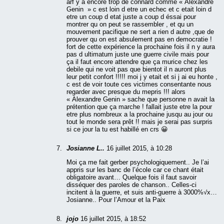
arf y a encore trop de connard comme « Alexandre
Genin » c est loin d etre un echec et c etait loin d
etre un coup d etat juste a coup d éssai pour
montrer qu on peut se rassembler , et qu un
mouvement pacifique ne sert a rien d autre ,que de
prouver qu on est absulement pas en democratie !
fort de cette expérience la prochaine fois il n y aura
pas d ultimatum juste une guerre civile mais pour
ça il faut encore attendre que ça murice chez les
debile qui ne voit pas que bientot il n auront plus
leur petit confort !!!!! moi j y etait et si j ai eu honte ,
c est de voir toute ces victimes consentante nous
regarder avec presque du mepris !!! alors
« Alexandre Genin » sache que personne n avait la
prétention que ça marche ! fallait juste etre la pour
etre plus nombreux a la prochaine jusqu au jour ou
tout le monde sera prêt !! mais je serai pas surpris
si ce jour la tu est habillé en crs 😀
Josianne L..
16 juillet 2015, à 10:28
Moi ça me fait gerber psychologiquement.. Je l’ai
appris sur les banc de l’école car ce chant était
obligatoire avant… Quelque fois il faut savoir
disséquer des paroles de chanson.. Celles-ci
incitent à la guerre, et suis anti-guerre à 3000%√x…
Josianne.. Pour l’Amour et la Paix
jojo
16 juillet 2015, à 18:52