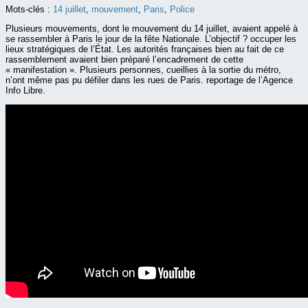
Mots-clés :
14 juillet
,
mouvement
,
Paris
,
Police
Plusieurs mouvements, dont le mouvement du 14 juillet, avaient appelé à
se rassembler à Paris le jour de la fête Nationale. L’objectif ? occuper les
lieux stratégiques de l’État. Les autorités françaises bien au fait de ce
rassemblement avaient bien préparé l’encadrement de cette
« manifestation ». Plusieurs personnes, cueillies à la sortie du métro,
n’ont même pas pu défiler dans les rues de Paris. reportage de l’Agence
Info Libre.