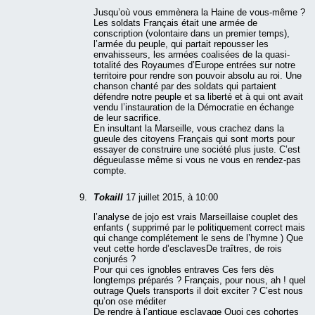
Jusqu’où vous emmènera la Haine de vous-même ?
Les soldats Français était une armée de
conscription (volontaire dans un premier temps),
l’armée du peuple, qui partait repousser les
envahisseurs, les armées coalisées de la quasi-
totalité des Royaumes d’Europe entrées sur notre
territoire pour rendre son pouvoir absolu au roi. Une
chanson chanté par des soldats qui partaient
défendre notre peuple et sa liberté et à qui ont avait
vendu l’instauration de la Démocratie en échange
de leur sacrifice.
En insultant la Marseille, vous crachez dans la
gueule des citoyens Français qui sont morts pour
essayer de construire une société plus juste. C’est
dégueulasse même si vous ne vous en rendez-pas
compte.
Tokaill
17 juillet 2015, à 10:00
l’analyse de jojo est vrais Marseillaise couplet des
enfants ( supprimé par le politiquement correct mais
qui change complétement le sens de l’hymne ) Que
veut cette horde d’esclavesDe traîtres, de rois
conjurés ?
Pour qui ces ignobles entraves Ces fers dès
longtemps préparés ? Français, pour nous, ah ! quel
outrage Quels transports il doit exciter ? C’est nous
qu’on ose méditer
De rendre à l’antique esclavage Quoi ces cohortes