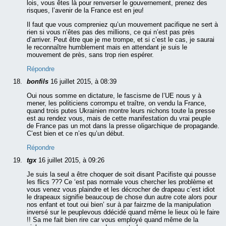
lois, vous êtes là pour renverser le gouvernement, prenez des
risques, l’avenir de la France est en jeu!
Il faut que vous compreniez qu’un mouvement pacifique ne sert à
rien si vous n’êtes pas des millions, ce qui n’est pas près
d’arriver. Peut être que je me trompe, et si c’est le cas, je saurai
le reconnaître humblement mais en attendant je suis le
mouvement de près, sans trop rien espérer.
Répondre
bonfils
16 juillet 2015, à 08:39
Oui nous somme en dictature, le fascisme de l’UE nous y à
mener, les politiciens corrompu et traître, on vendu la France,
quand trois putes Ukrainien montre leurs nichons toute la presse
est au rendez vous, mais de cette manifestation du vrai peuple
de France pas un mot dans la presse oligarchique de propagande.
C’est bien et ce n’es qu’un début.
Répondre
tgx
16 juillet 2015, à 09:26
Je suis la seul a être choquer de soit disant Pacifiste qui pousse
les flics ??? Ce ‘est pas normale vous chercher les problème et
vous venez vous plaindre et les décrocher de drapeau c’est idiot
le drapeaux signifie beaucoup de chose dun autre cote alors pour
nos enfant et tout oui bien’ sur à par fairzme de la manipulation
inversé sur le peuplevous ddécidé quand même le lieux où le faire
!! Sa me fait bien rire car vous employé quand même de la