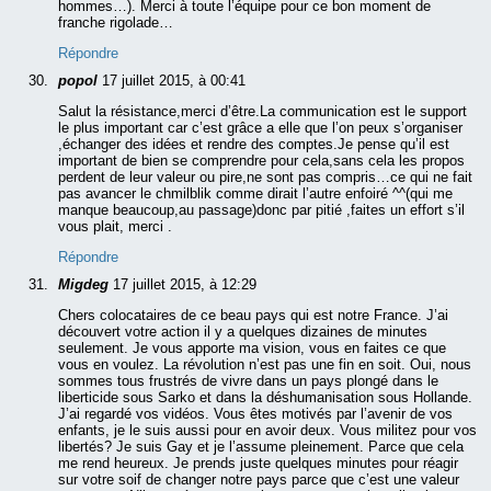
hommes…). Merci à toute l’équipe pour ce bon moment de
franche rigolade…
Répondre
popol
17 juillet 2015, à 00:41
Salut la résistance,merci d’être.La communication est le support
le plus important car c’est grâce a elle que l’on peux s’organiser
,échanger des idées et rendre des comptes.Je pense qu’il est
important de bien se comprendre pour cela,sans cela les propos
perdent de leur valeur ou pire,ne sont pas compris…ce qui ne fait
pas avancer le chmilblik comme dirait l’autre enfoiré ^^(qui me
manque beaucoup,au passage)donc par pitié ,faites un effort s’il
vous plait, merci .
Répondre
Migdeg
17 juillet 2015, à 12:29
Chers colocataires de ce beau pays qui est notre France. J’ai
découvert votre action il y a quelques dizaines de minutes
seulement. Je vous apporte ma vision, vous en faites ce que
vous en voulez. La révolution n’est pas une fin en soit. Oui, nous
sommes tous frustrés de vivre dans un pays plongé dans le
liberticide sous Sarko et dans la déshumanisation sous Hollande.
J’ai regardé vos vidéos. Vous êtes motivés par l’avenir de vos
enfants, je le suis aussi pour en avoir deux. Vous militez pour vos
libertés? Je suis Gay et je l’assume pleinement. Parce que cela
me rend heureux. Je prends juste quelques minutes pour réagir
sur votre soif de changer notre pays parce que c’est une valeur