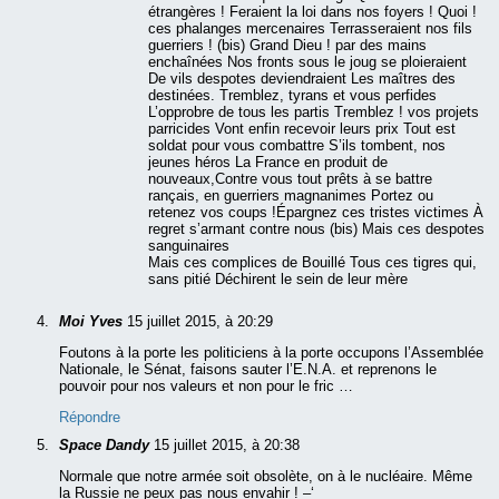
étrangères ! Feraient la loi dans nos foyers ! Quoi !
ces phalanges mercenaires Terrasseraient nos fils
guerriers ! (bis) Grand Dieu ! par des mains
enchaînées Nos fronts sous le joug se ploieraient
De vils despotes deviendraient Les maîtres des
destinées. Tremblez, tyrans et vous perfides
L’opprobre de tous les partis Tremblez ! vos projets
parricides Vont enfin recevoir leurs prix Tout est
soldat pour vous combattre S’ils tombent, nos
jeunes héros La France en produit de
nouveaux,Contre vous tout prêts à se battre
rançais, en guerriers magnanimes Portez ou
retenez vos coups !Épargnez ces tristes victimes À
regret s’armant contre nous (bis) Mais ces despotes
sanguinaires
Mais ces complices de Bouillé Tous ces tigres qui,
sans pitié Déchirent le sein de leur mère
Moi Yves
15 juillet 2015, à 20:29
Foutons à la porte les politiciens à la porte occupons l’Assemblée
Nationale, le Sénat, faisons sauter l’E.N.A. et reprenons le
pouvoir pour nos valeurs et non pour le fric …
Répondre
Space Dandy
15 juillet 2015, à 20:38
Normale que notre armée soit obsolète, on à le nucléaire. Même
la Russie ne peux pas nous envahir ! –‘