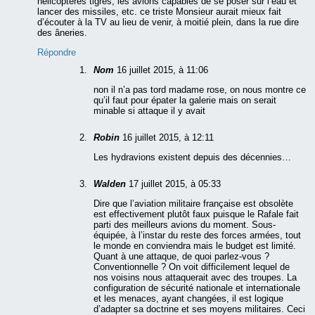
hélicoptères tigres, les avions capables de se poser sur l’eau et
lancer des missiles, etc. ce triste Monsieur aurait mieux fait
d’écouter à la TV au lieu de venir, à moitié plein, dans la rue dire
des âneries.
Répondre
Nom
16 juillet 2015, à 11:06
non il n’a pas tord madame rose, on nous montre ce
qu’il faut pour épater la galerie mais on serait
minable si attaque il y avait
Robin
16 juillet 2015, à 12:11
Les hydravions existent depuis des décennies…
Walden
17 juillet 2015, à 05:33
Dire que l’aviation militaire française est obsolète
est effectivement plutôt faux puisque le Rafale fait
parti des meilleurs avions du moment. Sous-
équipée, à l’instar du reste des forces armées, tout
le monde en conviendra mais le budget est limité.
Quant à une attaque, de quoi parlez-vous ?
Conventionnelle ? On voit difficilement lequel de
nos voisins nous attaquerait avec des troupes. La
configuration de sécurité nationale et internationale
et les menaces, ayant changées, il est logique
d’adapter sa doctrine et ses moyens militaires. Ceci