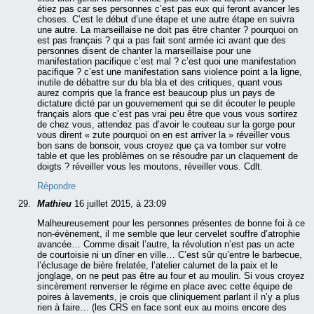
étiez pas car ses personnes c’est pas eux qui feront avancer les
choses. C’est le début d’une étape et une autre étape en suivra
une autre. La marseillaise ne doit pas être chanter ? pourquoi on
est pas français ? qui a pas fait sont armée ici avant que des
personnes disent de chanter la marseillaise pour une
manifestation pacifique c’est mal ? c’est quoi une manifestation
pacifique ? c’est une manifestation sans violence point a la ligne,
inutile de débattre sur du bla bla et des critiques, quant vous
aurez compris que la france est beaucoup plus un pays de
dictature dicté par un gouvernement qui se dit écouter le peuple
français alors que c’est pas vrai peu être que vous vous sortirez
de chez vous, attendez pas d’avoir le couteau sur la gorge pour
vous dirent « zute pourquoi on en est arriver la » réveiller vous
bon sans de bonsoir, vous croyez que ça va tomber sur votre
table et que les problèmes on se résoudre par un claquement de
doigts ? réveiller vous les moutons, réveiller vous. Cdlt.
Répondre
Mathieu
16 juillet 2015, à 23:09
Malheureusement pour les personnes présentes de bonne foi à ce
non-évènement, il me semble que leur cervelet souffre d’atrophie
avancée… Comme disait l’autre, la révolution n’est pas un acte
de courtoisie ni un dîner en ville… C’est sûr qu’entre le barbecue,
l’éclusage de bière frelatée, l’atelier calumet de la paix et le
jonglage, on ne peut pas être au four et au moulin. Si vous croyez
sincèrement renverser le régime en place avec cette équipe de
poires à lavements, je crois que cliniquement parlant il n’y a plus
rien à faire… (les CRS en face sont eux au moins encore des