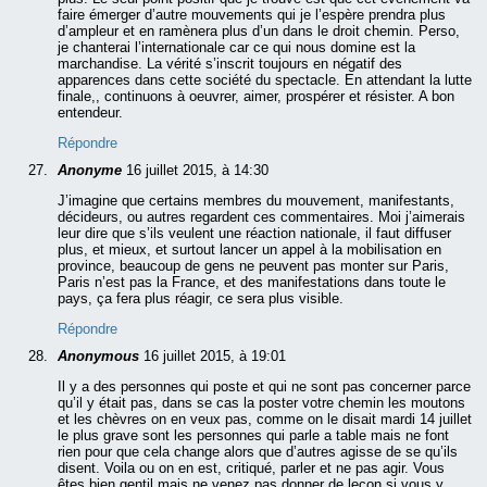
faire émerger d’autre mouvements qui je l’espère prendra plus
d’ampleur et en ramènera plus d’un dans le droit chemin. Perso,
je chanterai l’internationale car ce qui nous domine est la
marchandise. La vérité s’inscrit toujours en négatif des
apparences dans cette société du spectacle. En attendant la lutte
finale,, continuons à oeuvrer, aimer, prospérer et résister. A bon
entendeur.
Répondre
Anonyme
16 juillet 2015, à 14:30
J’imagine que certains membres du mouvement, manifestants,
décideurs, ou autres regardent ces commentaires. Moi j’aimerais
leur dire que s’ils veulent une réaction nationale, il faut diffuser
plus, et mieux, et surtout lancer un appel à la mobilisation en
province, beaucoup de gens ne peuvent pas monter sur Paris,
Paris n’est pas la France, et des manifestations dans toute le
pays, ça fera plus réagir, ce sera plus visible.
Répondre
Anonymous
16 juillet 2015, à 19:01
Il y a des personnes qui poste et qui ne sont pas concerner parce
qu’il y était pas, dans se cas la poster votre chemin les moutons
et les chèvres on en veux pas, comme on le disait mardi 14 juillet
le plus grave sont les personnes qui parle a table mais ne font
rien pour que cela change alors que d’autres agisse de se qu’ils
disent. Voila ou on en est, critiqué, parler et ne pas agir. Vous
êtes bien gentil mais ne venez pas donner de leçon si vous y