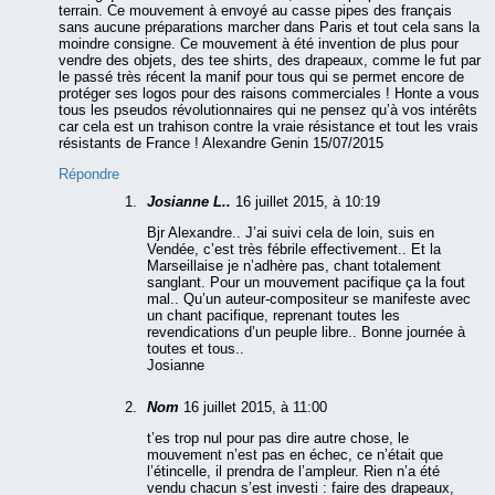
terrain. Ce mouvement à envoyé au casse pipes des français
sans aucune préparations marcher dans Paris et tout cela sans la
moindre consigne. Ce mouvement à été invention de plus pour
vendre des objets, des tee shirts, des drapeaux, comme le fut par
le passé très récent la manif pour tous qui se permet encore de
protéger ses logos pour des raisons commerciales ! Honte a vous
tous les pseudos révolutionnaires qui ne pensez qu’à vos intérêts
car cela est un trahison contre la vraie résistance et tout les vrais
résistants de France ! Alexandre Genin 15/07/2015
Répondre
Josianne L..
16 juillet 2015, à 10:19
Bjr Alexandre.. J’ai suivi cela de loin, suis en
Vendée, c’est très fébrile effectivement.. Et la
Marseillaise je n’adhère pas, chant totalement
sanglant. Pour un mouvement pacifique ça la fout
mal.. Qu’un auteur-compositeur se manifeste avec
un chant pacifique, reprenant toutes les
revendications d’un peuple libre.. Bonne journée à
toutes et tous..
Josianne
Nom
16 juillet 2015, à 11:00
t’es trop nul pour pas dire autre chose, le
mouvement n’est pas en échec, ce n’était que
l’étincelle, il prendra de l’ampleur. Rien n’a été
vendu chacun s’est investi : faire des drapeaux,