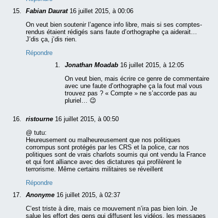
Fabian Daurat
16 juillet 2015, à 00:06
On veut bien soutenir l’agence info libre, mais si ses comptes-
rendus étaient rédigés sans faute d’orthographe ça aiderait…
J’dis ça, j’dis rien.
Répondre
Jonathan Moadab
16 juillet 2015, à 12:05
On veut bien, mais écrire ce genre de commentaire
avec une faute d’orthographe ça la fout mal vous
trouvez pas ? « Compte » ne s’accorde pas au
pluriel… 😉
ristourne
16 juillet 2015, à 00:50
@ tutu:
Heureusement ou malheureusement que nos politiques
corrompus sont protégés par les CRS et la police, car nos
politiques sont de vrais charlots soumis qui ont vendu la France
et qui font alliance avec des dictatures qui profilèrent le
terrorisme. Même certains militaires se réveillent
Répondre
Anonyme
16 juillet 2015, à 02:37
C’est triste à dire, mais ce mouvement n’ira pas bien loin. Je
salue les effort des gens qui diffusent les vidéos, les messages