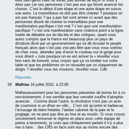
êtes bien gentil mais ne venez pas donner de leçon si vous y
étiez pas car ses personnes c’est pas eux qui feront avancer les
choses. C’est le début d’une étape et une autre étape en suivra
une autre. La marseillaise ne doit pas être chanter ? pourquoi on
est pas français ? qui a pas fait sont armée ici avant que des
personnes disent de chanter la marseillaise pour une
manifestation pacifique c’est mal ? c’est quoi une manifestation
pacifique ? c’est une manifestation sans violence point a la ligne,
inutile de débattre sur du bla bla et des critiques, quant vous
aurez compris que la france est beaucoup plus un pays de
dictature dicté par un gouvernement qui se dit écouter le peuple
français alors que c’est pas vrai peu être que vous vous sortirez
de chez vous, attendez pas d’avoir le couteau sur la gorge pour
vous dirent « zute pourquoi on en est arriver la » réveiller vous
bon sans de bonsoir, vous croyez que ça va tomber sur votre
table et que les problèmes on se résoudre par un claquement de
doigts ? réveiller vous les moutons, réveiller vous. Cdlt.
Répondre
Mathieu
16 juillet 2015, à 23:09
Malheureusement pour les personnes présentes de bonne foi à ce
non-évènement, il me semble que leur cervelet souffre d’atrophie
avancée… Comme disait l’autre, la révolution n’est pas un acte
de courtoisie ni un dîner en ville… C’est sûr qu’entre le barbecue,
l’éclusage de bière frelatée, l’atelier calumet de la paix et le
jonglage, on ne peut pas être au four et au moulin. Si vous croyez
sincèrement renverser le régime en place avec cette équipe de
poires à lavements, je crois que cliniquement parlant il n’y a plus
rien à faire… (les CRS en face sont eux au moins encore des