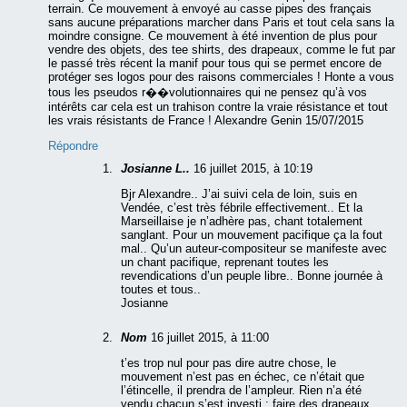
terrain. Ce mouvement à envoyé au casse pipes des français
sans aucune préparations marcher dans Paris et tout cela sans la
moindre consigne. Ce mouvement à été invention de plus pour
vendre des objets, des tee shirts, des drapeaux, comme le fut par
le passé très récent la manif pour tous qui se permet encore de
protéger ses logos pour des raisons commerciales ! Honte a vous
tous les pseudos r��volutionnaires qui ne pensez qu’à vos
intérêts car cela est un trahison contre la vraie résistance et tout
les vrais résistants de France ! Alexandre Genin 15/07/2015
Répondre
Josianne L..
16 juillet 2015, à 10:19
Bjr Alexandre.. J’ai suivi cela de loin, suis en
Vendée, c’est très fébrile effectivement.. Et la
Marseillaise je n’adhère pas, chant totalement
sanglant. Pour un mouvement pacifique ça la fout
mal.. Qu’un auteur-compositeur se manifeste avec
un chant pacifique, reprenant toutes les
revendications d’un peuple libre.. Bonne journée à
toutes et tous..
Josianne
Nom
16 juillet 2015, à 11:00
t’es trop nul pour pas dire autre chose, le
mouvement n’est pas en échec, ce n’était que
l’étincelle, il prendra de l’ampleur. Rien n’a été
vendu chacun s’est investi : faire des drapeaux,