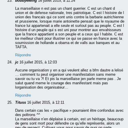
bobbyewing
16 juillet 2015, à 11:24
La marseillaise n est pas un chant guerrier. C est un chant d
union et de defense nationale, tres patriotique. C est l histoire de l
union des francais qui ce sont unis contre la barbarie autrichienne
et prussienne, lorsque marie antoinette pensait que le royaume de
france lui appartenait a elle seule et surtout pas au peuple. C est l
histoire d un peuple qui s est uni pour montrer aux envahisseurs
que la france appartient a son peuple et a ceux qui l habite. C est
ke meilleur chant pour illustrer ce qui se passe en france avec la
soumission de hollande a obama et de valls aux banques et au
TAFTA.
Répondre
jc
16 juillet 2015, à 12:03
Aucune organisation y en a qui veulent allez a bfm dautre a lelisé
… comment tu peut organiser une manifestation sans meme
savoir ou tu va ?! Et pis la marseillaise jen parle meme pas . Je
salut quand meme le courage des manifestant mais pas
lorganisation des organisateur…
Répondre
Tituss
16 juillet 2015, à 12:11
Dans certain cas les « pacifique » pourraient être confondus avec
des poltrons ^^
La marseillaise n’en déplaise à certain, est un héritage, beaucoup
de gens sont mort pour défendre ce qu’elle représente, alors un
peu de respect. Cultivez vous pour savoir de quoi on parle