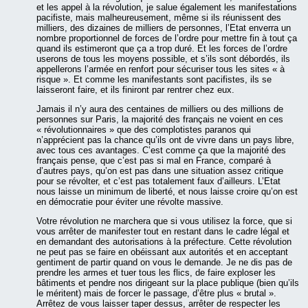
et les appel à la révolution, je salue également les manifestations
pacifiste, mais malheureusement, même si ils réunissent des
milliers, des dizaines de milliers de personnes, l’Etat enverra un
nombre proportionnel de forces de l’ordre pour mettre fin à tout ça
quand ils estimeront que ça a trop duré. Et les forces de l’ordre
userons de tous les moyens possible, et s’ils sont débordés, ils
appellerons l’armée en renfort pour sécuriser tous les sites « à
risque ». Et comme les manifestants sont pacifistes, ils se
laisseront faire, et ils finiront par rentrer chez eux.
Jamais il n’y aura des centaines de milliers ou des millions de
personnes sur Paris, la majorité des français ne voient en ces
« révolutionnaires » que des complotistes paranos qui
n’apprécient pas la chance qu’ils ont de vivre dans un pays libre,
avec tous ces avantages. C’est comme ça que la majorité des
français pense, que c’est pas si mal en France, comparé à
d’autres pays, qu’on est pas dans une situation assez critique
pour se révolter, et c’est pas totalement faux d’ailleurs. L’Etat
nous laisse un minimum de liberté, et nous laisse croire qu’on est
en démocratie pour éviter une révolte massive.
Votre révolution ne marchera que si vous utilisez la force, que si
vous arrêter de manifester tout en restant dans le cadre légal et
en demandant des autorisations à la préfecture. Cette révolution
ne peut pas se faire en obéissant aux autorités et en acceptant
gentiment de partir quand on vous le demande. Je ne dis pas de
prendre les armes et tuer tous les flics, de faire exploser les
bâtiments et pendre nos dirigeant sur la place publique (bien qu’ils
le méritent) mais de forcer le passage, d’être plus « brutal ».
Arrêtez de vous laisser taper dessus, arrêter de respecter les