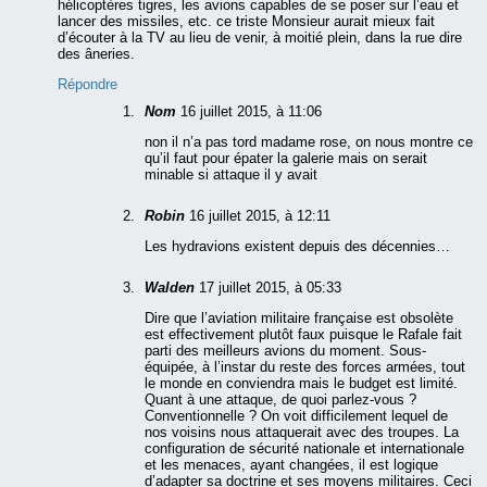
hélicoptères tigres, les avions capables de se poser sur l’eau et
lancer des missiles, etc. ce triste Monsieur aurait mieux fait
d’écouter à la TV au lieu de venir, à moitié plein, dans la rue dire
des âneries.
Répondre
Nom
16 juillet 2015, à 11:06
non il n’a pas tord madame rose, on nous montre ce
qu’il faut pour épater la galerie mais on serait
minable si attaque il y avait
Robin
16 juillet 2015, à 12:11
Les hydravions existent depuis des décennies…
Walden
17 juillet 2015, à 05:33
Dire que l’aviation militaire française est obsolète
est effectivement plutôt faux puisque le Rafale fait
parti des meilleurs avions du moment. Sous-
équipée, à l’instar du reste des forces armées, tout
le monde en conviendra mais le budget est limité.
Quant à une attaque, de quoi parlez-vous ?
Conventionnelle ? On voit difficilement lequel de
nos voisins nous attaquerait avec des troupes. La
configuration de sécurité nationale et internationale
et les menaces, ayant changées, il est logique
d’adapter sa doctrine et ses moyens militaires. Ceci