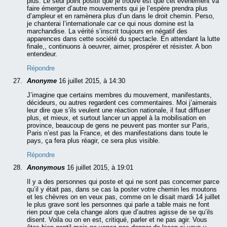
plus. Le seul point positif que je trouve est que cet évènement va
faire émerger d’autre mouvements qui je l’espère prendra plus
d’ampleur et en ramènera plus d’un dans le droit chemin. Perso,
je chanterai l’internationale car ce qui nous domine est la
marchandise. La vérité s’inscrit toujours en négatif des
apparences dans cette société du spectacle. En attendant la lutte
finale,, continuons à oeuvrer, aimer, prospérer et résister. A bon
entendeur.
Répondre
Anonyme
16 juillet 2015, à 14:30
J’imagine que certains membres du mouvement, manifestants,
décideurs, ou autres regardent ces commentaires. Moi j’aimerais
leur dire que s’ils veulent une réaction nationale, il faut diffuser
plus, et mieux, et surtout lancer un appel à la mobilisation en
province, beaucoup de gens ne peuvent pas monter sur Paris,
Paris n’est pas la France, et des manifestations dans toute le
pays, ça fera plus réagir, ce sera plus visible.
Répondre
Anonymous
16 juillet 2015, à 19:01
Il y a des personnes qui poste et qui ne sont pas concerner parce
qu’il y était pas, dans se cas la poster votre chemin les moutons
et les chèvres on en veux pas, comme on le disait mardi 14 juillet
le plus grave sont les personnes qui parle a table mais ne font
rien pour que cela change alors que d’autres agisse de se qu’ils
disent. Voila ou on en est, critiqué, parler et ne pas agir. Vous