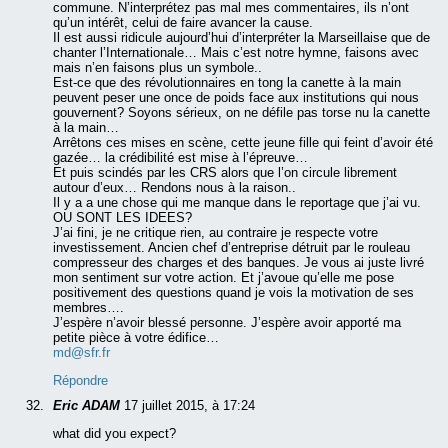
commune. N’interprétez pas mal mes commentaires, ils n’ont
qu’un intérêt, celui de faire avancer la cause.
Il est aussi ridicule aujourd’hui d’interpréter la Marseillaise que de
chanter l’Internationale… Mais c’est notre hymne, faisons avec
mais n’en faisons plus un symbole..
Est-ce que des révolutionnaires en tong la canette à la main
peuvent peser une once de poids face aux institutions qui nous
gouvernent? Soyons sérieux, on ne défile pas torse nu la canette
à la main…
Arrêtons ces mises en scène, cette jeune fille qui feint d’avoir été
gazée… la crédibilité est mise à l’épreuve…
Et puis scindés par les CRS alors que l’on circule librement
autour d’eux… Rendons nous à la raison..
Il y a a une chose qui me manque dans le reportage que j’ai vu.
OU SONT LES IDEES?
J’ai fini, je ne critique rien, au contraire je respecte votre
investissement. Ancien chef d’entreprise détruit par le rouleau
compresseur des charges et des banques. Je vous ai juste livré
mon sentiment sur votre action. Et j’avoue qu’elle me pose
positivement des questions quand je vois la motivation de ses
membres….
J’espère n’avoir blessé personne. J’espère avoir apporté ma
petite pièce à votre édifice…
md@sfr.fr
Répondre
Eric ADAM
17 juillet 2015, à 17:24
what did you expect?