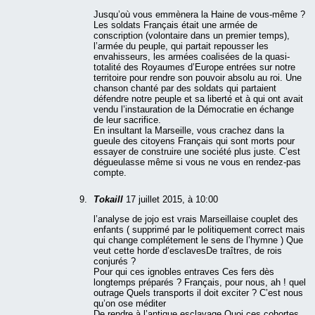
Jusqu’où vous emmènera la Haine de vous-même ?
Les soldats Français était une armée de
conscription (volontaire dans un premier temps),
l’armée du peuple, qui partait repousser les
envahisseurs, les armées coalisées de la quasi-
totalité des Royaumes d’Europe entrées sur notre
territoire pour rendre son pouvoir absolu au roi. Une
chanson chanté par des soldats qui partaient
défendre notre peuple et sa liberté et à qui ont avait
vendu l’instauration de la Démocratie en échange
de leur sacrifice.
En insultant la Marseille, vous crachez dans la
gueule des citoyens Français qui sont morts pour
essayer de construire une société plus juste. C’est
dégueulasse même si vous ne vous en rendez-pas
compte.
Tokaill
17 juillet 2015, à 10:00
l’analyse de jojo est vrais Marseillaise couplet des
enfants ( supprimé par le politiquement correct mais
qui change complétement le sens de l’hymne ) Que
veut cette horde d’esclavesDe traîtres, de rois
conjurés ?
Pour qui ces ignobles entraves Ces fers dès
longtemps préparés ? Français, pour nous, ah ! quel
outrage Quels transports il doit exciter ? C’est nous
qu’on ose méditer
De rendre à l’antique esclavage Quoi ces cohortes