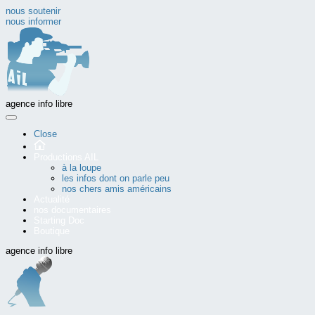
nous soutenir
nous informer
agence info libre
Close
Productions AIL
à la loupe
les infos dont on parle peu
nos chers amis américains
Actualité
nos documentaires
Starting Doc
Boutique
agence info libre