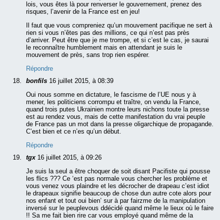
lois, vous êtes là pour renverser le gouvernement, prenez des
risques, l’avenir de la France est en jeu!
Il faut que vous compreniez qu’un mouvement pacifique ne sert à
rien si vous n’êtes pas des millions, ce qui n’est pas près
d’arriver. Peut être que je me trompe, et si c’est le cas, je saurai
le reconnaître humblement mais en attendant je suis le
mouvement de près, sans trop rien espérer.
Répondre
bonfils
16 juillet 2015, à 08:39
Oui nous somme en dictature, le fascisme de l’UE nous y à
mener, les politiciens corrompu et traître, on vendu la France,
quand trois putes Ukrainien montre leurs nichons toute la presse
est au rendez vous, mais de cette manifestation du vrai peuple
de France pas un mot dans la presse oligarchique de propagande.
C’est bien et ce n’es qu’un début.
Répondre
tgx
16 juillet 2015, à 09:26
Je suis la seul a être choquer de soit disant Pacifiste qui pousse
les flics ??? Ce ‘est pas normale vous chercher les problème et
vous venez vous plaindre et les décrocher de drapeau c’est idiot
le drapeaux signifie beaucoup de chose dun autre cote alors pour
nos enfant et tout oui bien’ sur à par fairzme de la manipulation
inversé sur le peuplevous ddécidé quand même le lieux où le faire
!! Sa me fait bien rire car vous employé quand même de la