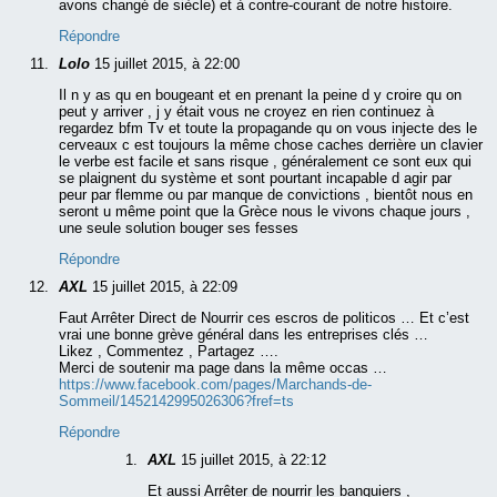
avons changé de siècle) et à contre-courant de notre histoire.
Répondre
Lolo
15 juillet 2015, à 22:00
Il n y as qu en bougeant et en prenant la peine d y croire qu on
peut y arriver , j y était vous ne croyez en rien continuez à
regardez bfm Tv et toute la propagande qu on vous injecte des le
cerveaux c est toujours la même chose caches derrière un clavier
le verbe est facile et sans risque , généralement ce sont eux qui
se plaignent du système et sont pourtant incapable d agir par
peur par flemme ou par manque de convictions , bientôt nous en
seront u même point que la Grèce nous le vivons chaque jours ,
une seule solution bouger ses fesses
Répondre
AXL
15 juillet 2015, à 22:09
Faut Arrêter Direct de Nourrir ces escros de politicos … Et c’est
vrai une bonne grève général dans les entreprises clés …
Likez , Commentez , Partagez ….
Merci de soutenir ma page dans la même occas …
https://www.facebook.com/pages/Marchands-de-
Sommeil/1452142995026306?fref=ts
Répondre
AXL
15 juillet 2015, à 22:12
Et aussi Arrêter de nourrir les banquiers ,