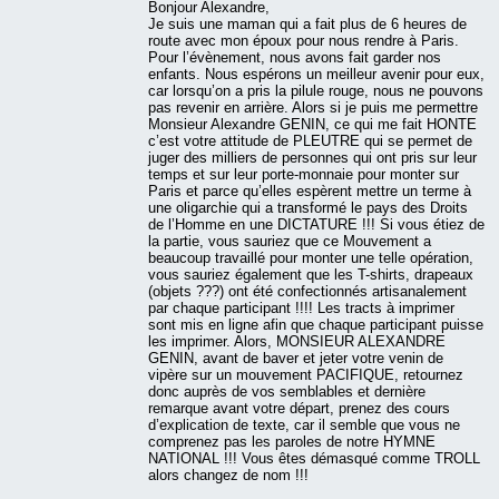
Bonjour Alexandre,
Je suis une maman qui a fait plus de 6 heures de
route avec mon époux pour nous rendre à Paris.
Pour l’évènement, nous avons fait garder nos
enfants. Nous espérons un meilleur avenir pour eux,
car lorsqu’on a pris la pilule rouge, nous ne pouvons
pas revenir en arrière. Alors si je puis me permettre
Monsieur Alexandre GENIN, ce qui me fait HONTE
c’est votre attitude de PLEUTRE qui se permet de
juger des milliers de personnes qui ont pris sur leur
temps et sur leur porte-monnaie pour monter sur
Paris et parce qu’elles espèrent mettre un terme à
une oligarchie qui a transformé le pays des Droits
de l’Homme en une DICTATURE !!! Si vous étiez de
la partie, vous sauriez que ce Mouvement a
beaucoup travaillé pour monter une telle opération,
vous sauriez également que les T-shirts, drapeaux
(objets ???) ont été confectionnés artisanalement
par chaque participant !!!! Les tracts à imprimer
sont mis en ligne afin que chaque participant puisse
les imprimer. Alors, MONSIEUR ALEXANDRE
GENIN, avant de baver et jeter votre venin de
vipère sur un mouvement PACIFIQUE, retournez
donc auprès de vos semblables et dernière
remarque avant votre départ, prenez des cours
d’explication de texte, car il semble que vous ne
comprenez pas les paroles de notre HYMNE
NATIONAL !!! Vous êtes démasqué comme TROLL
alors changez de nom !!!