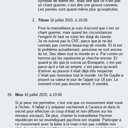
symbole de liberté etc. Mais dire que ce n’est pas
un chant guerrier, c’est dire une grosse connerie.
Les paroles sont quand même plus qu’explicites.
Tituss
16 juillet 2015, à 16:05
Pour la marseillaise je suis d’accord que c’est un
chant guerrier, mais quand les circonstances
l’exigent ils faut se sortir les doigt du clavier.
Je ne suivrai pas le CNT, parce que je ne les
connais pas comme beaucoup de monde. Et la est
le problème actuellement, personne ne sort encore
du lot. Des idées tout le monde en a. Par contre un
homme qui les représente je cherche encore. Et
quand je dis que je suivrai un Bonaparte, c’est pas
parce qu’il a fait un empire, c’est parce qu’avant
d’arriver au pouvoir il était déjà très respecter.
C’était pas monsieur tout le monde. Un De Gaulle a
prouvé sa valeur le jour de l’appel sur 18 juin. Le
moment n’est pas encore arrivé. Il viendra.
Nico
16 juillet 2015, à 13:50
Si je peux me permettre, c’est vrai que ce mouvement était voué
à l’échec. Il fallait s’y préparer vachement à l’avance et dans le
secret pour effectuer un coup d’état( et non diffuser sur les
réseaux sociaux). De plus, chanter la marseillaise l’hymne
républicain en se revendiquant pacifiste est stupide. Participer à
ce mouvement avec la bière à la main n’est pas crédible non