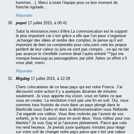
hommes…). Merci à toute l’équipe pour ce bon moment de
franche rigolade…
Répondre
popol
17 juillet 2015, à 00:41
Salut la résistance,merci d’être.La communication est le support
le plus important car c’est grâce a elle que l’on peux s’organiser
,échanger des idées et rendre des comptes.Je pense qu’il est
important de bien se comprendre pour cela,sans cela les propos
perdent de leur valeur ou pire,ne sont pas compris…ce qui ne fait
pas avancer le chmilblik comme dirait l’autre enfoiré ^^(qui me
manque beaucoup,au passage)donc par pitié ,faites un effort s’il
vous plait, merci .
Répondre
Migdeg
17 juillet 2015, à 12:29
Chers colocataires de ce beau pays qui est notre France. J’ai
découvert votre action il y a quelques dizaines de minutes
seulement. Je vous apporte ma vision, vous en faites ce que
vous en voulez. La révolution n’est pas une fin en soit. Oui, nous
sommes tous frustrés de vivre dans un pays plongé dans le
liberticide sous Sarko et dans la déshumanisation sous Hollande.
J’ai regardé vos vidéos. Vous êtes motivés par l’avenir de vos
enfants, je le suis aussi pour en avoir deux. Vous militez pour vos
libertés? Je suis Gay et je l’assume pleinement. Parce que cela
me rend heureux. Je prends juste quelques minutes pour réagir
sur votre soif de changer notre pays parce que c’est une valeur