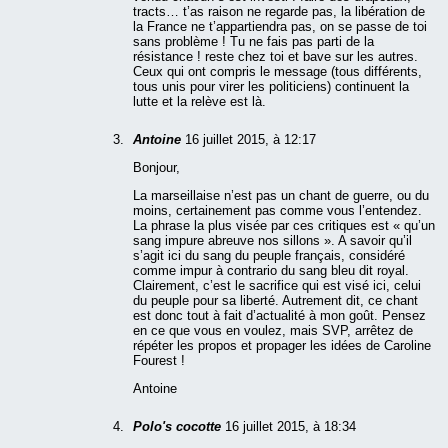
tracts… t’as raison ne regarde pas, la libération de
la France ne t’appartiendra pas, on se passe de toi
sans problème ! Tu ne fais pas parti de la
résistance ! reste chez toi et bave sur les autres.
Ceux qui ont compris le message (tous différents,
tous unis pour virer les politiciens) continuent la
lutte et la relève est là.
Antoine
16 juillet 2015, à 12:17
Bonjour,
La marseillaise n’est pas un chant de guerre, ou du
moins, certainement pas comme vous l’entendez.
La phrase la plus visée par ces critiques est « qu’un
sang impure abreuve nos sillons ». A savoir qu’il
s’agit ici du sang du peuple français, considéré
comme impur à contrario du sang bleu dit royal.
Clairement, c’est le sacrifice qui est visé ici, celui
du peuple pour sa liberté. Autrement dit, ce chant
est donc tout à fait d’actualité à mon goût. Pensez
en ce que vous en voulez, mais SVP, arrêtez de
répéter les propos et propager les idées de Caroline
Fourest !
Antoine
Polo's cocotte
16 juillet 2015, à 18:34