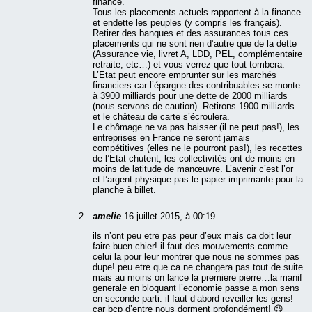
finance.
Tous les placements actuels rapportent à la finance
et endette les peuples (y compris les français).
Retirer des banques et des assurances tous ces
placements qui ne sont rien d’autre que de la dette
(Assurance vie, livret A, LDD, PEL, complémentaire
retraite, etc…) et vous verrez que tout tombera.
L’Etat peut encore emprunter sur les marchés
financiers car l’épargne des contribuables se monte
à 3900 milliards pour une dette de 2000 milliards
(nous servons de caution). Retirons 1900 milliards
et le château de carte s’écroulera.
Le chômage ne va pas baisser (il ne peut pas!), les
entreprises en France ne seront jamais
compétitives (elles ne le pourront pas!), les recettes
de l’Etat chutent, les collectivités ont de moins en
moins de latitude de manœuvre. L’avenir c’est l’or
et l’argent physique pas le papier imprimante pour la
planche à billet.
amelie
16 juillet 2015, à 00:19
ils n’ont peu etre pas peur d’eux mais ca doit leur
faire buen chier! il faut des mouvements comme
celui la pour leur montrer que nous ne sommes pas
dupe! peu etre que ca ne changera pas tout de suite
mais au moins on lance la premiere pierre…la manif
generale en bloquant l’economie passe a mon sens
en seconde parti. il faut d’abord reveiller les gens!
car bcp d’entre nous dorment profondément! 😉