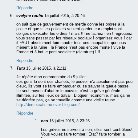
Répondre
evelyne roufie
15 juillet 2015, à 20:46
on sait que ce gouvernement de merde donne les ordres à la
police et que si les policiers veulent garder leur emploi sont
obligés d’exécuter les ordres ! mais !!! ne lachez rien ! regroupez
vous sans passer par les réseaux sociaux ! organisez vous ! car
il FAUT absolument faire sauter tous ces incapables qui nous
mènent à la ruine ! la France n’est pas encore morte ! vive la
France et à bat le parti socialiste (dictature) !!!!
Répondre
Tutu
15 juillet 2015, à 21:11
Je répète mon commentaire du 9 juillet:
ces gens la sont des charlots, le pouvoir n’a absolument pas peur
d’eux, ils vont se faire embarquer ou se sauver la queue basse.
Le seul moyen d’abattre le pouvoir, c’est la grève générale
illimitée, sur les lieux de travail. Bloquer l’économie, mais ça ne
se décrète pas, ça se travaille comme une vieille taupe.
http://democratisme.over-blog.com/
Répondre
neo
15 juillet 2015, à 23:26
Les grèves ne servent à rien, elles sont contrôlées!
Vous voulez faire tomber l’Etat? faite tomber la