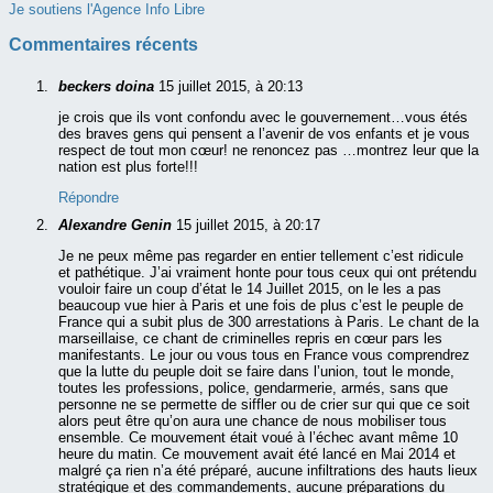
Je soutiens l'Agence Info Libre
Commentaires récents
beckers doina
15 juillet 2015, à 20:13
je crois que ils vont confondu avec le gouvernement…vous étés
des braves gens qui pensent a l’avenir de vos enfants et je vous
respect de tout mon cœur! ne renoncez pas …montrez leur que la
nation est plus forte!!!
Répondre
Alexandre Genin
15 juillet 2015, à 20:17
Je ne peux même pas regarder en entier tellement c’est ridicule
et pathétique. J’ai vraiment honte pour tous ceux qui ont prétendu
vouloir faire un coup d’état le 14 Juillet 2015, on le les a pas
beaucoup vue hier à Paris et une fois de plus c’est le peuple de
France qui a subit plus de 300 arrestations à Paris. Le chant de la
marseillaise, ce chant de criminelles repris en cœur pars les
manifestants. Le jour ou vous tous en France vous comprendrez
que la lutte du peuple doit se faire dans l’union, tout le monde,
toutes les professions, police, gendarmerie, armés, sans que
personne ne se permette de siffler ou de crier sur qui que ce soit
alors peut être qu’on aura une chance de nous mobiliser tous
ensemble. Ce mouvement était voué à l’échec avant même 10
heure du matin. Ce mouvement avait été lancé en Mai 2014 et
malgré ça rien n’a été préparé, aucune infiltrations des hauts lieux
stratégique et des commandements, aucune préparations du