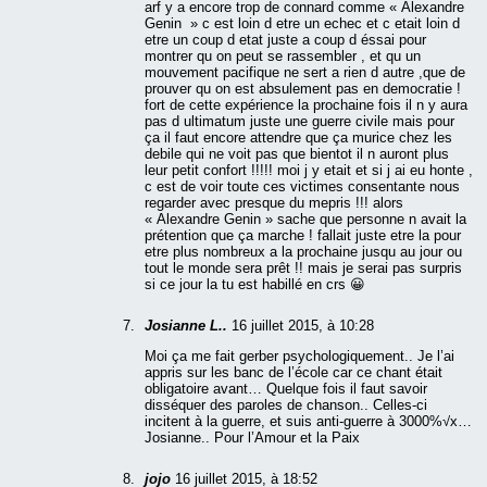
arf y a encore trop de connard comme « Alexandre
Genin » c est loin d etre un echec et c etait loin d
etre un coup d etat juste a coup d éssai pour
montrer qu on peut se rassembler , et qu un
mouvement pacifique ne sert a rien d autre ,que de
prouver qu on est absulement pas en democratie !
fort de cette expérience la prochaine fois il n y aura
pas d ultimatum juste une guerre civile mais pour
ça il faut encore attendre que ça murice chez les
debile qui ne voit pas que bientot il n auront plus
leur petit confort !!!!! moi j y etait et si j ai eu honte ,
c est de voir toute ces victimes consentante nous
regarder avec presque du mepris !!! alors
« Alexandre Genin » sache que personne n avait la
prétention que ça marche ! fallait juste etre la pour
etre plus nombreux a la prochaine jusqu au jour ou
tout le monde sera prêt !! mais je serai pas surpris
si ce jour la tu est habillé en crs 😀
Josianne L..
16 juillet 2015, à 10:28
Moi ça me fait gerber psychologiquement.. Je l’ai
appris sur les banc de l’école car ce chant était
obligatoire avant… Quelque fois il faut savoir
disséquer des paroles de chanson.. Celles-ci
incitent à la guerre, et suis anti-guerre à 3000%√x…
Josianne.. Pour l’Amour et la Paix
jojo
16 juillet 2015, à 18:52