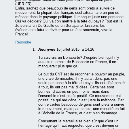
(UPR.FR)
Enfin, sachez que beaucoup de gens sont prêts à suivre ce
mouvement, la plupart des français souhaiterai faire un peu de
ménage dans le paysage politique. Il manque juste une personne.
Qui va décider? Qui va t’on mettre à la tête du pays? Tout est là.
Je suivrai un De Gaulle ou un Bonaparte, laissons les
événements futur le révéler pour un état souverain, vive la
France!
Répondre
Anonyme
16 juillet 2015, à 14:26
Tu suivrais un Bonaparte? J’espère bien qu’il n’y
aura plus jamais de Bonaparte en France, il ne
manquerait plus que ça…
Le but du CNT est de redonner le pouvoir au peuple,
une vraie démocratie, il n’y aurait donc pas une
seule personne à la tête du pays. Ils ont déjà pensé
à tout, ils ont pas mal d’idées. Certaines sont
bonnes, d’autres un peu moins, mais dans
l’ensemble c’est plutôt positif. Ce mouvement est
positif, ce qui me gêne, c’est juste la méthode. Par
contre certes beaucoup de gens sont prêts à suivre
le mouvement, mais pas assez, une minorité en fait
à l’échelle de la France, et c’est bien dommage.
Concernant la Marseillaise bien sûr que c’est un
héritage qu’il faut respecter, que c’est devenu un