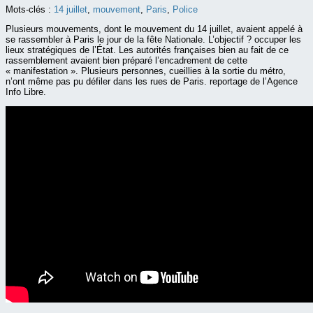
Mots-clés :
14 juillet
,
mouvement
,
Paris
,
Police
Plusieurs mouvements, dont le mouvement du 14 juillet, avaient appelé à
se rassembler à Paris le jour de la fête Nationale. L’objectif ? occuper les
lieux stratégiques de l’État. Les autorités françaises bien au fait de ce
rassemblement avaient bien préparé l’encadrement de cette
« manifestation ». Plusieurs personnes, cueillies à la sortie du métro,
n’ont même pas pu défiler dans les rues de Paris. reportage de l’Agence
Info Libre.