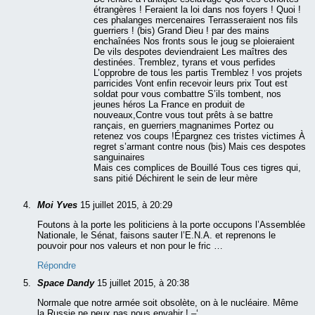
étrangères ! Feraient la loi dans nos foyers ! Quoi !
ces phalanges mercenaires Terrasseraient nos fils
guerriers ! (bis) Grand Dieu ! par des mains
enchaînées Nos fronts sous le joug se ploieraient
De vils despotes deviendraient Les maîtres des
destinées. Tremblez, tyrans et vous perfides
L’opprobre de tous les partis Tremblez ! vos projets
parricides Vont enfin recevoir leurs prix Tout est
soldat pour vous combattre S’ils tombent, nos
jeunes héros La France en produit de
nouveaux,Contre vous tout prêts à se battre
rançais, en guerriers magnanimes Portez ou
retenez vos coups !Épargnez ces tristes victimes À
regret s’armant contre nous (bis) Mais ces despotes
sanguinaires
Mais ces complices de Bouillé Tous ces tigres qui,
sans pitié Déchirent le sein de leur mère
Moi Yves
15 juillet 2015, à 20:29
Foutons à la porte les politiciens à la porte occupons l’Assemblée
Nationale, le Sénat, faisons sauter l’E.N.A. et reprenons le
pouvoir pour nos valeurs et non pour le fric …
Répondre
Space Dandy
15 juillet 2015, à 20:38
Normale que notre armée soit obsolète, on à le nucléaire. Même
la Russie ne peux pas nous envahir ! –‘