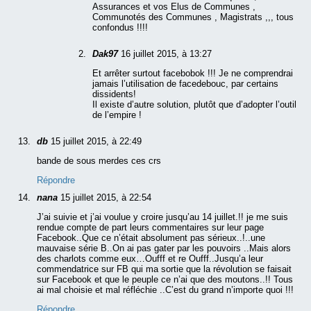
Assurances et vos Elus de Communes ,
Communotés des Communes , Magistrats ,,, tous
confondus !!!!
Dak97
16 juillet 2015, à 13:27
Et arrêter surtout facebobok !!! Je ne comprendrai
jamais l’utilisation de facedebouc, par certains
dissidents!
Il existe d’autre solution, plutôt que d’adopter l’outil
de l’empire !
db
15 juillet 2015, à 22:49
bande de sous merdes ces crs
Répondre
nana
15 juillet 2015, à 22:54
J’ai suivie et j’ai voulue y croire jusqu’au 14 juillet.!! je me suis
rendue compte de part leurs commentaires sur leur page
Facebook..Que ce n’était absolument pas sérieux..!..une
mauvaise série B..On ai pas gater par les pouvoirs ..Mais alors
des charlots comme eux…Oufff et re Oufff..Jusqu’a leur
commendatrice sur FB qui ma sortie que la révolution se faisait
sur Facebook et que le peuple ce n’ai que des moutons..!! Tous
ai mal choisie et mal réfléchie ..C’est du grand n’importe quoi !!!
Répondre