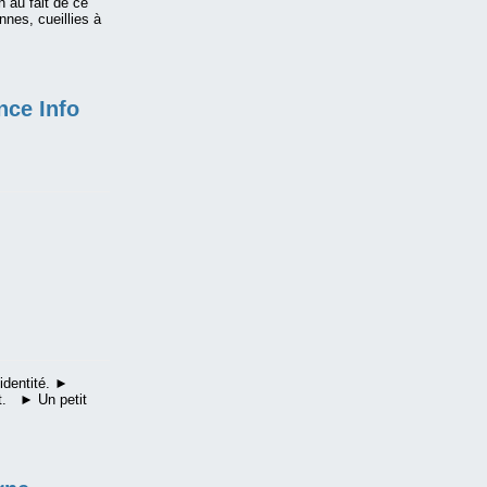
n au fait de ce
nes, cueillies à
ence Info
identité. ►
et. ► Un petit