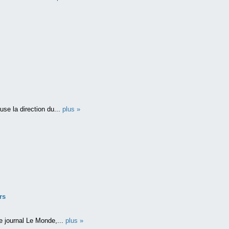
.
se la direction du...
plus »
rs
le journal Le Monde,...
plus »