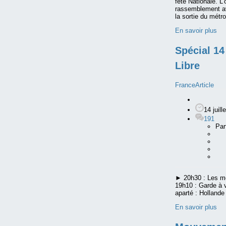
fête Nationale. L’
rassemblement ava
la sortie du métr
En savoir plus
Spécial 14 
Libre
France
Article
14 juill
191
Par
► 20h30 : Les me
19h10 : Garde à 
aparté : Hollande 
En savoir plus