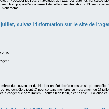
objectif ? occuper les lieux stratégiques de l’État. Les autorités françaises bie
ient bien préparé l’encadrement de cette « manifestation ». Plusieurs person
o, n’ont même
juillet, suivez l’information sur le site de l’Ag
et 2015
tager :
mbres du mouvement du 14 juillet ont été libérés après un simple contrôle d’
vue (ou contrôle d’identité) pour certains membres du mouvement du 14 juill
et le danger nucléaire iranien. Écoutez bien la fin, c’est risible… Hollande et