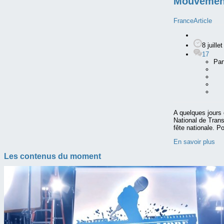
Mouvement 
France
Article
8 juille
17
Par
A quelques jours 
National de Transi
fête nationale. P
En savoir plus
Les contenus du moment