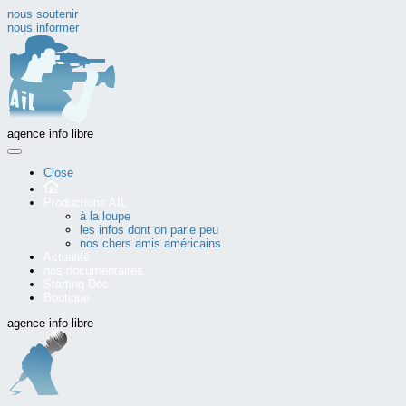
nous soutenir
nous informer
agence info libre
Close
Productions AIL
à la loupe
les infos dont on parle peu
nos chers amis américains
Actualité
nos documentaires
Starting Doc
Boutique
agence info libre