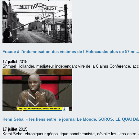
Fraude à l’indemnisation des victimes de l’Holocauste: plus de 57 mi..
17 juillet 2015
Shmuel Hollander, médiateur indépendant viré de la Claims Conference, accu
Kemi Seba: « les liens entre le journal Le Monde, SOROS, LE QUAI D&
17 juillet 2015
Kemi Seba, chroniqueur géopolitique panafricaniste, dévoile les liens entre 