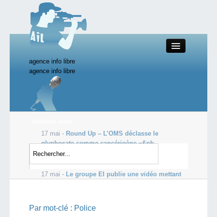
agence info libre
Close
agence info libre
Productions AIL
Dernières actus
17 mai -
Round Up – L’OMS déclasse le
Actualité
glyphosate comme cancérigène «&nb...
17 mai -
Daesh a perdu près de la moitié du
Starting Doc
territoire conquis en Irak
17 mai -
Le groupe EI publie une vidéo mettant
en scène des enfants français
Boutique AIL
Par mot-clé :
Police
Forum AIL