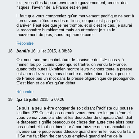
lois, vous êtes là pour renverser le gouvernement, prenez des
risques, l’avenir de la France est en jeu!
Il faut que vous compreniez qu’un mouvement pacifique ne sert à
rien si vous n’êtes pas des millions, ce qui n’est pas près
d’arriver. Peut être que je me trompe, et si c’est le cas, je saurai
le reconnaître humblement mais en attendant je suis le
mouvement de près, sans trop rien espérer.
Répondre
bonfils
16 juillet 2015, à 08:39
Oui nous somme en dictature, le fascisme de l’UE nous y à
mener, les politiciens corrompu et traître, on vendu la France,
quand trois putes Ukrainien montre leurs nichons toute la presse
est au rendez vous, mais de cette manifestation du vrai peuple
de France pas un mot dans la presse oligarchique de propagande.
C’est bien et ce n’es qu’un début.
Répondre
tgx
16 juillet 2015, à 09:26
Je suis la seul a être choquer de soit disant Pacifiste qui pousse
les flics ??? Ce ‘est pas normale vous chercher les problème et
vous venez vous plaindre et les décrocher de drapeau c’est idiot
le drapeaux signifie beaucoup de chose dun autre cote alors pour
nos enfant et tout oui bien’ sur à par fairzme de la manipulation
inversé sur le peuplevous ddécidé quand même le lieux où le faire
!! Sa me fait bien rire car vous employé quand même de la