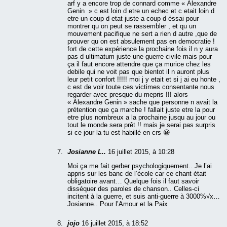
arf y a encore trop de connard comme « Alexandre
Genin » c est loin d etre un echec et c etait loin d
etre un coup d etat juste a coup d éssai pour
montrer qu on peut se rassembler , et qu un
mouvement pacifique ne sert a rien d autre ,que de
prouver qu on est absulement pas en democratie !
fort de cette expérience la prochaine fois il n y aura
pas d ultimatum juste une guerre civile mais pour
ça il faut encore attendre que ça murice chez les
debile qui ne voit pas que bientot il n auront plus
leur petit confort !!!!! moi j y etait et si j ai eu honte ,
c est de voir toute ces victimes consentante nous
regarder avec presque du mepris !!! alors
« Alexandre Genin » sache que personne n avait la
prétention que ça marche ! fallait juste etre la pour
etre plus nombreux a la prochaine jusqu au jour ou
tout le monde sera prêt !! mais je serai pas surpris
si ce jour la tu est habillé en crs 😀
Josianne L..
16 juillet 2015, à 10:28
Moi ça me fait gerber psychologiquement.. Je l’ai
appris sur les banc de l’école car ce chant était
obligatoire avant… Quelque fois il faut savoir
disséquer des paroles de chanson.. Celles-ci
incitent à la guerre, et suis anti-guerre à 3000%√x…
Josianne.. Pour l’Amour et la Paix
jojo
16 juillet 2015, à 18:52