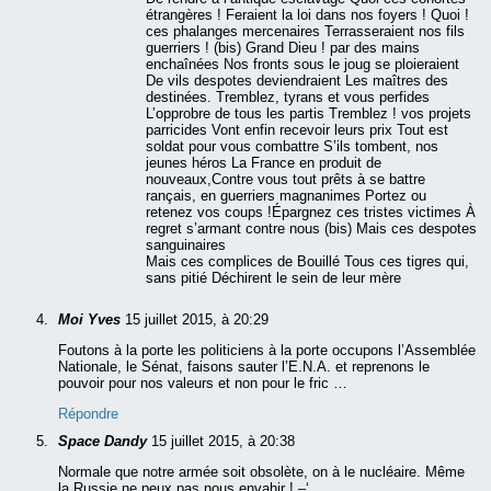
étrangères ! Feraient la loi dans nos foyers ! Quoi !
ces phalanges mercenaires Terrasseraient nos fils
guerriers ! (bis) Grand Dieu ! par des mains
enchaînées Nos fronts sous le joug se ploieraient
De vils despotes deviendraient Les maîtres des
destinées. Tremblez, tyrans et vous perfides
L’opprobre de tous les partis Tremblez ! vos projets
parricides Vont enfin recevoir leurs prix Tout est
soldat pour vous combattre S’ils tombent, nos
jeunes héros La France en produit de
nouveaux,Contre vous tout prêts à se battre
rançais, en guerriers magnanimes Portez ou
retenez vos coups !Épargnez ces tristes victimes À
regret s’armant contre nous (bis) Mais ces despotes
sanguinaires
Mais ces complices de Bouillé Tous ces tigres qui,
sans pitié Déchirent le sein de leur mère
Moi Yves
15 juillet 2015, à 20:29
Foutons à la porte les politiciens à la porte occupons l’Assemblée
Nationale, le Sénat, faisons sauter l’E.N.A. et reprenons le
pouvoir pour nos valeurs et non pour le fric …
Répondre
Space Dandy
15 juillet 2015, à 20:38
Normale que notre armée soit obsolète, on à le nucléaire. Même
la Russie ne peux pas nous envahir ! –‘