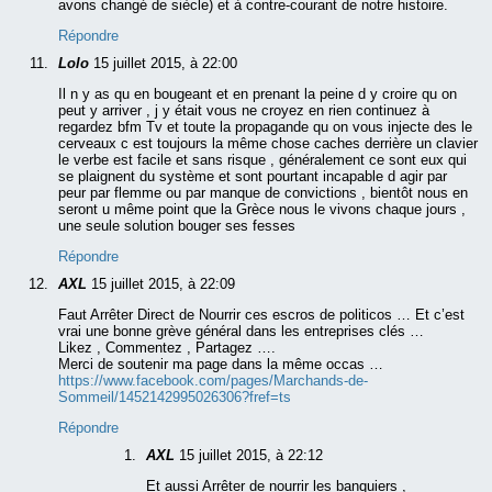
avons changé de siècle) et à contre-courant de notre histoire.
Répondre
Lolo
15 juillet 2015, à 22:00
Il n y as qu en bougeant et en prenant la peine d y croire qu on
peut y arriver , j y était vous ne croyez en rien continuez à
regardez bfm Tv et toute la propagande qu on vous injecte des le
cerveaux c est toujours la même chose caches derrière un clavier
le verbe est facile et sans risque , généralement ce sont eux qui
se plaignent du système et sont pourtant incapable d agir par
peur par flemme ou par manque de convictions , bientôt nous en
seront u même point que la Grèce nous le vivons chaque jours ,
une seule solution bouger ses fesses
Répondre
AXL
15 juillet 2015, à 22:09
Faut Arrêter Direct de Nourrir ces escros de politicos … Et c’est
vrai une bonne grève général dans les entreprises clés …
Likez , Commentez , Partagez ….
Merci de soutenir ma page dans la même occas …
https://www.facebook.com/pages/Marchands-de-
Sommeil/1452142995026306?fref=ts
Répondre
AXL
15 juillet 2015, à 22:12
Et aussi Arrêter de nourrir les banquiers ,