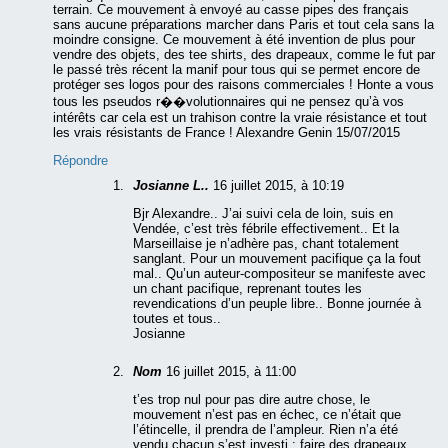
terrain. Ce mouvement à envoyé au casse pipes des français
sans aucune préparations marcher dans Paris et tout cela sans la
moindre consigne. Ce mouvement à été invention de plus pour
vendre des objets, des tee shirts, des drapeaux, comme le fut par
le passé très récent la manif pour tous qui se permet encore de
protéger ses logos pour des raisons commerciales ! Honte a vous
tous les pseudos r��volutionnaires qui ne pensez qu’à vos
intérêts car cela est un trahison contre la vraie résistance et tout
les vrais résistants de France ! Alexandre Genin 15/07/2015
Répondre
Josianne L..
16 juillet 2015, à 10:19
Bjr Alexandre.. J’ai suivi cela de loin, suis en
Vendée, c’est très fébrile effectivement.. Et la
Marseillaise je n’adhère pas, chant totalement
sanglant. Pour un mouvement pacifique ça la fout
mal.. Qu’un auteur-compositeur se manifeste avec
un chant pacifique, reprenant toutes les
revendications d’un peuple libre.. Bonne journée à
toutes et tous..
Josianne
Nom
16 juillet 2015, à 11:00
t’es trop nul pour pas dire autre chose, le
mouvement n’est pas en échec, ce n’était que
l’étincelle, il prendra de l’ampleur. Rien n’a été
vendu chacun s’est investi : faire des drapeaux,