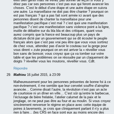
êtes bien gentil mais ne venez pas donner de leçon si vous y
étiez pas car ses personnes c’est pas eux qui feront avancer les
choses. C’est le début d’une étape et une autre étape en suivra
une autre. La marseillaise ne doit pas être chanter ? pourquoi on
est pas français ? qui a pas fait sont armée ici avant que des
personnes disent de chanter la marseillaise pour une
manifestation pacifique c’est mal ? c’est quoi une manifestation
pacifique ? c’est une manifestation sans violence point a la ligne,
inutile de débattre sur du bla bla et des critiques, quant vous
aurez compris que la france est beaucoup plus un pays de
dictature dicté par un gouvernement qui se dit écouter le peuple
français alors que c’est pas vrai peu être que vous vous sortirez
de chez vous, attendez pas d’avoir le couteau sur la gorge pour
vous dirent « zute pourquoi on en est arriver la » réveiller vous
bon sans de bonsoir, vous croyez que ça va tomber sur votre
table et que les problèmes on se résoudre par un claquement de
doigts ? réveiller vous les moutons, réveiller vous. Cdlt.
Répondre
Mathieu
16 juillet 2015, à 23:09
Malheureusement pour les personnes présentes de bonne foi à ce
non-évènement, il me semble que leur cervelet souffre d’atrophie
avancée… Comme disait l’autre, la révolution n’est pas un acte
de courtoisie ni un dîner en ville… C’est sûr qu’entre le barbecue,
l’éclusage de bière frelatée, l’atelier calumet de la paix et le
jonglage, on ne peut pas être au four et au moulin. Si vous croyez
sincèrement renverser le régime en place avec cette équipe de
poires à lavements, je crois que cliniquement parlant il n’y a plus
rien à faire… (les CRS en face sont eux au moins encore des