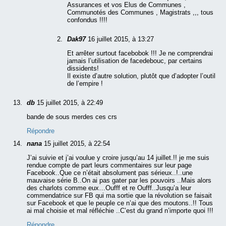
Assurances et vos Elus de Communes ,
Communotés des Communes , Magistrats ,,, tous
confondus !!!!
Dak97
16 juillet 2015, à 13:27
Et arrêter surtout facebobok !!! Je ne comprendrai
jamais l’utilisation de facedebouc, par certains
dissidents!
Il existe d’autre solution, plutôt que d’adopter l’outil
de l’empire !
db
15 juillet 2015, à 22:49
bande de sous merdes ces crs
Répondre
nana
15 juillet 2015, à 22:54
J’ai suivie et j’ai voulue y croire jusqu’au 14 juillet.!! je me suis
rendue compte de part leurs commentaires sur leur page
Facebook..Que ce n’était absolument pas sérieux..!..une
mauvaise série B..On ai pas gater par les pouvoirs ..Mais alors
des charlots comme eux…Oufff et re Oufff..Jusqu’a leur
commendatrice sur FB qui ma sortie que la révolution se faisait
sur Facebook et que le peuple ce n’ai que des moutons..!! Tous
ai mal choisie et mal réfléchie ..C’est du grand n’importe quoi !!!
Répondre