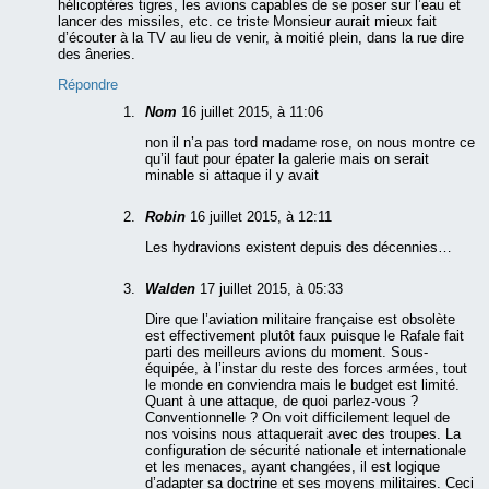
hélicoptères tigres, les avions capables de se poser sur l’eau et
lancer des missiles, etc. ce triste Monsieur aurait mieux fait
d’écouter à la TV au lieu de venir, à moitié plein, dans la rue dire
des âneries.
Répondre
Nom
16 juillet 2015, à 11:06
non il n’a pas tord madame rose, on nous montre ce
qu’il faut pour épater la galerie mais on serait
minable si attaque il y avait
Robin
16 juillet 2015, à 12:11
Les hydravions existent depuis des décennies…
Walden
17 juillet 2015, à 05:33
Dire que l’aviation militaire française est obsolète
est effectivement plutôt faux puisque le Rafale fait
parti des meilleurs avions du moment. Sous-
équipée, à l’instar du reste des forces armées, tout
le monde en conviendra mais le budget est limité.
Quant à une attaque, de quoi parlez-vous ?
Conventionnelle ? On voit difficilement lequel de
nos voisins nous attaquerait avec des troupes. La
configuration de sécurité nationale et internationale
et les menaces, ayant changées, il est logique
d’adapter sa doctrine et ses moyens militaires. Ceci