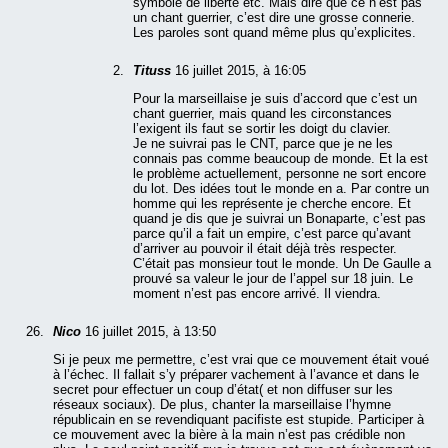
symbole de liberté etc. Mais dire que ce n’est pas
un chant guerrier, c’est dire une grosse connerie.
Les paroles sont quand même plus qu’explicites.
Tituss
16 juillet 2015, à 16:05
Pour la marseillaise je suis d’accord que c’est un
chant guerrier, mais quand les circonstances
l’exigent ils faut se sortir les doigt du clavier.
Je ne suivrai pas le CNT, parce que je ne les
connais pas comme beaucoup de monde. Et la est
le problème actuellement, personne ne sort encore
du lot. Des idées tout le monde en a. Par contre un
homme qui les représente je cherche encore. Et
quand je dis que je suivrai un Bonaparte, c’est pas
parce qu’il a fait un empire, c’est parce qu’avant
d’arriver au pouvoir il était déjà très respecter.
C’était pas monsieur tout le monde. Un De Gaulle a
prouvé sa valeur le jour de l’appel sur 18 juin. Le
moment n’est pas encore arrivé. Il viendra.
Nico
16 juillet 2015, à 13:50
Si je peux me permettre, c’est vrai que ce mouvement était voué
à l’échec. Il fallait s’y préparer vachement à l’avance et dans le
secret pour effectuer un coup d’état( et non diffuser sur les
réseaux sociaux). De plus, chanter la marseillaise l’hymne
républicain en se revendiquant pacifiste est stupide. Participer à
ce mouvement avec la bière à la main n’est pas crédible non