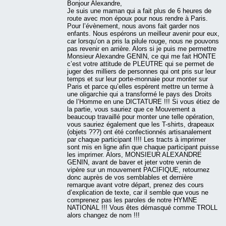
Bonjour Alexandre,
Je suis une maman qui a fait plus de 6 heures de
route avec mon époux pour nous rendre à Paris.
Pour l’évènement, nous avons fait garder nos
enfants. Nous espérons un meilleur avenir pour eux,
car lorsqu’on a pris la pilule rouge, nous ne pouvons
pas revenir en arrière. Alors si je puis me permettre
Monsieur Alexandre GENIN, ce qui me fait HONTE
c’est votre attitude de PLEUTRE qui se permet de
juger des milliers de personnes qui ont pris sur leur
temps et sur leur porte-monnaie pour monter sur
Paris et parce qu’elles espèrent mettre un terme à
une oligarchie qui a transformé le pays des Droits
de l’Homme en une DICTATURE !!! Si vous étiez de
la partie, vous sauriez que ce Mouvement a
beaucoup travaillé pour monter une telle opération,
vous sauriez également que les T-shirts, drapeaux
(objets ???) ont été confectionnés artisanalement
par chaque participant !!!! Les tracts à imprimer
sont mis en ligne afin que chaque participant puisse
les imprimer. Alors, MONSIEUR ALEXANDRE
GENIN, avant de baver et jeter votre venin de
vipère sur un mouvement PACIFIQUE, retournez
donc auprès de vos semblables et dernière
remarque avant votre départ, prenez des cours
d’explication de texte, car il semble que vous ne
comprenez pas les paroles de notre HYMNE
NATIONAL !!! Vous êtes démasqué comme TROLL
alors changez de nom !!!