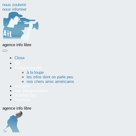
nous soutenir
nous informer
agence info libre
Close
Productions AIL
à la loupe
les infos dont on parle peu
nos chers amis américains
Actualité
nos documentaires
Starting Doc
Boutique
agence info libre