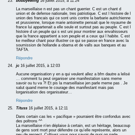
bobbyewing
16 juillet 2015, à 11:24
La marseillaise n est pas un chant guerrier. C est un chant d
union et de defense nationale, tres patriotique. C est l histoire de l
union des francais qui ce sont unis contre la barbarie autrichienne
et prussienne, lorsque marie antoinette pensait que le royaume de
france lui appartenait a elle seule et surtout pas au peuple. C est l
histoire d un peuple qui s est uni pour montrer aux envahisseurs
que la france appartient a son peuple et a ceux qui l habite. C est
ke meilleur chant pour illustrer ce qui se passe en france avec la
soumission de hollande a obama et de valls aux banques et au
TAFTA.
Répondre
jc
16 juillet 2015, à 12:03
Aucune organisation y en a qui veulent allez a bfm dautre a lelisé
… comment tu peut organiser une manifestation sans meme
savoir ou tu va ?! Et pis la marseillaise jen parle meme pas . Je
salut quand meme le courage des manifestant mais pas
lorganisation des organisateur…
Répondre
Tituss
16 juillet 2015, à 12:11
Dans certain cas les « pacifique » pourraient être confondus avec
des poltrons ^^
La marseillaise n’en déplaise à certain, est un héritage, beaucoup
de gens sont mort pour défendre ce qu’elle représente, alors un
peu de respect. Cultivez vous pour savoir de quoi on parle