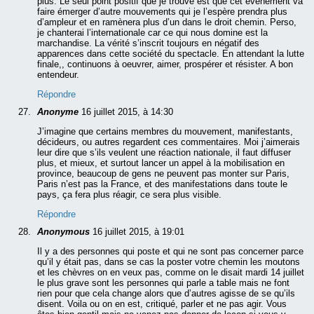
plus. Le seul point positif que je trouve est que cet évènement va
faire émerger d’autre mouvements qui je l’espère prendra plus
d’ampleur et en ramènera plus d’un dans le droit chemin. Perso,
je chanterai l’internationale car ce qui nous domine est la
marchandise. La vérité s’inscrit toujours en négatif des
apparences dans cette société du spectacle. En attendant la lutte
finale,, continuons à oeuvrer, aimer, prospérer et résister. A bon
entendeur.
Répondre
Anonyme
16 juillet 2015, à 14:30
J’imagine que certains membres du mouvement, manifestants,
décideurs, ou autres regardent ces commentaires. Moi j’aimerais
leur dire que s’ils veulent une réaction nationale, il faut diffuser
plus, et mieux, et surtout lancer un appel à la mobilisation en
province, beaucoup de gens ne peuvent pas monter sur Paris,
Paris n’est pas la France, et des manifestations dans toute le
pays, ça fera plus réagir, ce sera plus visible.
Répondre
Anonymous
16 juillet 2015, à 19:01
Il y a des personnes qui poste et qui ne sont pas concerner parce
qu’il y était pas, dans se cas la poster votre chemin les moutons
et les chèvres on en veux pas, comme on le disait mardi 14 juillet
le plus grave sont les personnes qui parle a table mais ne font
rien pour que cela change alors que d’autres agisse de se qu’ils
disent. Voila ou on en est, critiqué, parler et ne pas agir. Vous