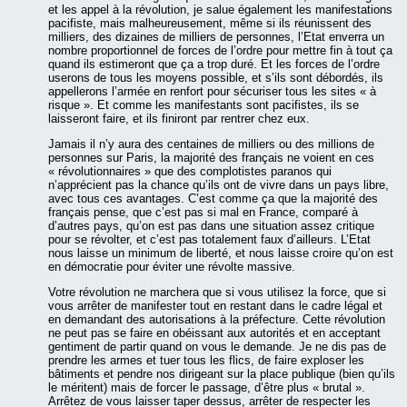
et les appel à la révolution, je salue également les manifestations
pacifiste, mais malheureusement, même si ils réunissent des
milliers, des dizaines de milliers de personnes, l’Etat enverra un
nombre proportionnel de forces de l’ordre pour mettre fin à tout ça
quand ils estimeront que ça a trop duré. Et les forces de l’ordre
userons de tous les moyens possible, et s’ils sont débordés, ils
appellerons l’armée en renfort pour sécuriser tous les sites « à
risque ». Et comme les manifestants sont pacifistes, ils se
laisseront faire, et ils finiront par rentrer chez eux.
Jamais il n’y aura des centaines de milliers ou des millions de
personnes sur Paris, la majorité des français ne voient en ces
« révolutionnaires » que des complotistes paranos qui
n’apprécient pas la chance qu’ils ont de vivre dans un pays libre,
avec tous ces avantages. C’est comme ça que la majorité des
français pense, que c’est pas si mal en France, comparé à
d’autres pays, qu’on est pas dans une situation assez critique
pour se révolter, et c’est pas totalement faux d’ailleurs. L’Etat
nous laisse un minimum de liberté, et nous laisse croire qu’on est
en démocratie pour éviter une révolte massive.
Votre révolution ne marchera que si vous utilisez la force, que si
vous arrêter de manifester tout en restant dans le cadre légal et
en demandant des autorisations à la préfecture. Cette révolution
ne peut pas se faire en obéissant aux autorités et en acceptant
gentiment de partir quand on vous le demande. Je ne dis pas de
prendre les armes et tuer tous les flics, de faire exploser les
bâtiments et pendre nos dirigeant sur la place publique (bien qu’ils
le méritent) mais de forcer le passage, d’être plus « brutal ».
Arrêtez de vous laisser taper dessus, arrêter de respecter les