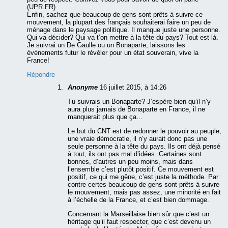
(UPR.FR)
Enfin, sachez que beaucoup de gens sont prêts à suivre ce
mouvement, la plupart des français souhaiterai faire un peu de
ménage dans le paysage politique. Il manque juste une personne.
Qui va décider? Qui va t’on mettre à la tête du pays? Tout est là.
Je suivrai un De Gaulle ou un Bonaparte, laissons les
événements futur le révéler pour un état souverain, vive la
France!
Répondre
Anonyme
16 juillet 2015, à 14:26
Tu suivrais un Bonaparte? J’espère bien qu’il n’y
aura plus jamais de Bonaparte en France, il ne
manquerait plus que ça…
Le but du CNT est de redonner le pouvoir au peuple,
une vraie démocratie, il n’y aurait donc pas une
seule personne à la tête du pays. Ils ont déjà pensé
à tout, ils ont pas mal d’idées. Certaines sont
bonnes, d’autres un peu moins, mais dans
l’ensemble c’est plutôt positif. Ce mouvement est
positif, ce qui me gêne, c’est juste la méthode. Par
contre certes beaucoup de gens sont prêts à suivre
le mouvement, mais pas assez, une minorité en fait
à l’échelle de la France, et c’est bien dommage.
Concernant la Marseillaise bien sûr que c’est un
héritage qu’il faut respecter, que c’est devenu un