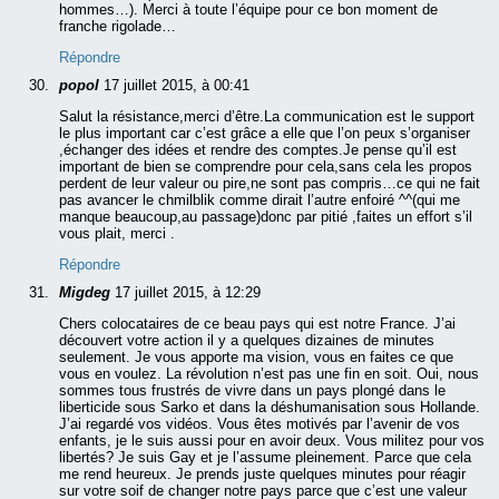
hommes…). Merci à toute l’équipe pour ce bon moment de
franche rigolade…
Répondre
popol
17 juillet 2015, à 00:41
Salut la résistance,merci d’être.La communication est le support
le plus important car c’est grâce a elle que l’on peux s’organiser
,échanger des idées et rendre des comptes.Je pense qu’il est
important de bien se comprendre pour cela,sans cela les propos
perdent de leur valeur ou pire,ne sont pas compris…ce qui ne fait
pas avancer le chmilblik comme dirait l’autre enfoiré ^^(qui me
manque beaucoup,au passage)donc par pitié ,faites un effort s’il
vous plait, merci .
Répondre
Migdeg
17 juillet 2015, à 12:29
Chers colocataires de ce beau pays qui est notre France. J’ai
découvert votre action il y a quelques dizaines de minutes
seulement. Je vous apporte ma vision, vous en faites ce que
vous en voulez. La révolution n’est pas une fin en soit. Oui, nous
sommes tous frustrés de vivre dans un pays plongé dans le
liberticide sous Sarko et dans la déshumanisation sous Hollande.
J’ai regardé vos vidéos. Vous êtes motivés par l’avenir de vos
enfants, je le suis aussi pour en avoir deux. Vous militez pour vos
libertés? Je suis Gay et je l’assume pleinement. Parce que cela
me rend heureux. Je prends juste quelques minutes pour réagir
sur votre soif de changer notre pays parce que c’est une valeur