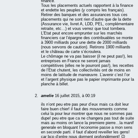
finance.
Tous les placements actuels rapportent à la finance
et endette les peuples (y compris les français).
Retirer des banques et des assurances tous ces
placements qui ne sont rien d’autre que de la dette
(Assurance vie, livret A, LDD, PEL, complémentaire
retraite, etc…) et vous verrez que tout tombera.
L’Etat peut encore emprunter sur les marchés
financiers car l’épargne des contribuables se monte
à 3900 milliards pour une dette de 2000 milliards
(nous servons de caution). Retirons 1900 milliards
et le château de carte s’écroulera.
Le chômage ne va pas baisser (il ne peut pas!), les
entreprises en France ne seront jamais
compétitives (elles ne le pourront pas!), les recettes
de l’Etat chutent, les collectivités ont de moins en
moins de latitude de manœuvre. L’avenir c’est l’or
et l’argent physique pas le papier imprimante pour la
planche à billet.
amelie
16 juillet 2015, à 00:19
ils n’ont peu etre pas peur d’eux mais ca doit leur
faire buen chier! il faut des mouvements comme
celui la pour leur montrer que nous ne sommes pas
dupe! peu etre que ca ne changera pas tout de suite
mais au moins on lance la premiere pierre…la manif
generale en bloquant l’economie passe a mon sens
en seconde parti. il faut d’abord reveiller les gens!
car bcp d’entre nous dorment profondément! 😉