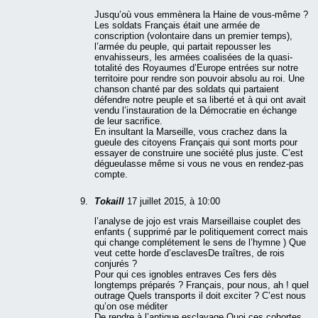
Jusqu’où vous emmènera la Haine de vous-même ?
Les soldats Français était une armée de
conscription (volontaire dans un premier temps),
l’armée du peuple, qui partait repousser les
envahisseurs, les armées coalisées de la quasi-
totalité des Royaumes d’Europe entrées sur notre
territoire pour rendre son pouvoir absolu au roi. Une
chanson chanté par des soldats qui partaient
défendre notre peuple et sa liberté et à qui ont avait
vendu l’instauration de la Démocratie en échange
de leur sacrifice.
En insultant la Marseille, vous crachez dans la
gueule des citoyens Français qui sont morts pour
essayer de construire une société plus juste. C’est
dégueulasse même si vous ne vous en rendez-pas
compte.
Tokaill
17 juillet 2015, à 10:00
l’analyse de jojo est vrais Marseillaise couplet des
enfants ( supprimé par le politiquement correct mais
qui change complétement le sens de l’hymne ) Que
veut cette horde d’esclavesDe traîtres, de rois
conjurés ?
Pour qui ces ignobles entraves Ces fers dès
longtemps préparés ? Français, pour nous, ah ! quel
outrage Quels transports il doit exciter ? C’est nous
qu’on ose méditer
De rendre à l’antique esclavage Quoi ces cohortes