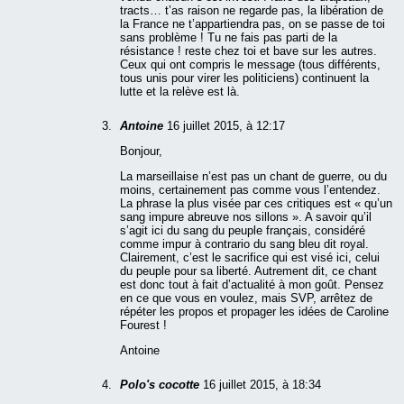
tracts… t’as raison ne regarde pas, la libération de
la France ne t’appartiendra pas, on se passe de toi
sans problème ! Tu ne fais pas parti de la
résistance ! reste chez toi et bave sur les autres.
Ceux qui ont compris le message (tous différents,
tous unis pour virer les politiciens) continuent la
lutte et la relève est là.
Antoine
16 juillet 2015, à 12:17
Bonjour,
La marseillaise n’est pas un chant de guerre, ou du
moins, certainement pas comme vous l’entendez.
La phrase la plus visée par ces critiques est « qu’un
sang impure abreuve nos sillons ». A savoir qu’il
s’agit ici du sang du peuple français, considéré
comme impur à contrario du sang bleu dit royal.
Clairement, c’est le sacrifice qui est visé ici, celui
du peuple pour sa liberté. Autrement dit, ce chant
est donc tout à fait d’actualité à mon goût. Pensez
en ce que vous en voulez, mais SVP, arrêtez de
répéter les propos et propager les idées de Caroline
Fourest !
Antoine
Polo's cocotte
16 juillet 2015, à 18:34