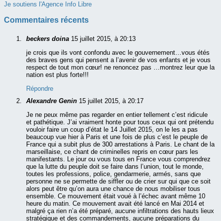
Je soutiens l'Agence Info Libre
Commentaires récents
beckers doina
15 juillet 2015, à 20:13
je crois que ils vont confondu avec le gouvernement…vous étés
des braves gens qui pensent a l’avenir de vos enfants et je vous
respect de tout mon cœur! ne renoncez pas …montrez leur que la
nation est plus forte!!!
Répondre
Alexandre Genin
15 juillet 2015, à 20:17
Je ne peux même pas regarder en entier tellement c’est ridicule
et pathétique. J’ai vraiment honte pour tous ceux qui ont prétendu
vouloir faire un coup d’état le 14 Juillet 2015, on le les a pas
beaucoup vue hier à Paris et une fois de plus c’est le peuple de
France qui a subit plus de 300 arrestations à Paris. Le chant de la
marseillaise, ce chant de criminelles repris en cœur pars les
manifestants. Le jour ou vous tous en France vous comprendrez
que la lutte du peuple doit se faire dans l’union, tout le monde,
toutes les professions, police, gendarmerie, armés, sans que
personne ne se permette de siffler ou de crier sur qui que ce soit
alors peut être qu’on aura une chance de nous mobiliser tous
ensemble. Ce mouvement était voué à l’échec avant même 10
heure du matin. Ce mouvement avait été lancé en Mai 2014 et
malgré ça rien n’a été préparé, aucune infiltrations des hauts lieux
stratégique et des commandements, aucune préparations du