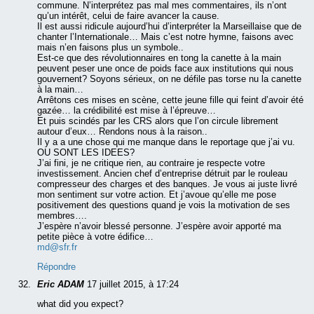
commune. N’interprétez pas mal mes commentaires, ils n’ont
qu’un intérêt, celui de faire avancer la cause.
Il est aussi ridicule aujourd’hui d’interpréter la Marseillaise que de
chanter l’Internationale… Mais c’est notre hymne, faisons avec
mais n’en faisons plus un symbole..
Est-ce que des révolutionnaires en tong la canette à la main
peuvent peser une once de poids face aux institutions qui nous
gouvernent? Soyons sérieux, on ne défile pas torse nu la canette
à la main…
Arrêtons ces mises en scène, cette jeune fille qui feint d’avoir été
gazée… la crédibilité est mise à l’épreuve…
Et puis scindés par les CRS alors que l’on circule librement
autour d’eux… Rendons nous à la raison..
Il y a a une chose qui me manque dans le reportage que j’ai vu.
OU SONT LES IDEES?
J’ai fini, je ne critique rien, au contraire je respecte votre
investissement. Ancien chef d’entreprise détruit par le rouleau
compresseur des charges et des banques. Je vous ai juste livré
mon sentiment sur votre action. Et j’avoue qu’elle me pose
positivement des questions quand je vois la motivation de ses
membres….
J’espère n’avoir blessé personne. J’espère avoir apporté ma
petite pièce à votre édifice…
md@sfr.fr
Répondre
Eric ADAM
17 juillet 2015, à 17:24
what did you expect?