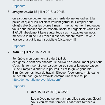
Répondre
evelyne roufie
15 juillet 2015, à 20:46
on sait que ce gouvernement de merde donne les ordres à la
police et que si les policiers veulent garder leur emploi sont
obligés d’exécuter les ordres ! mais !!! ne lachez rien ! regroupez
vous sans passer par les réseaux sociaux ! organisez vous ! car
il FAUT absolument faire sauter tous ces incapables qui nous
mènent à la ruine ! la France n’est pas encore morte ! vive la
France et à bat le parti socialiste (dictature) !!!!
Répondre
Tutu
15 juillet 2015, à 21:11
Je répète mon commentaire du 9 juillet:
ces gens la sont des charlots, le pouvoir n’a absolument pas peur
d’eux, ils vont se faire embarquer ou se sauver la queue basse.
Le seul moyen d’abattre le pouvoir, c’est la grève générale
illimitée, sur les lieux de travail. Bloquer l’économie, mais ça ne
se décrète pas, ça se travaille comme une vieille taupe.
http://democratisme.over-blog.com/
Répondre
neo
15 juillet 2015, à 23:26
Les grèves ne servent à rien, elles sont contrôlées!
Vous voulez faire tomber l’Etat? faite tomber la