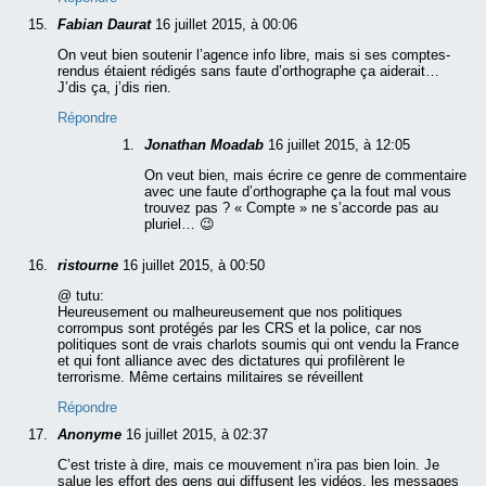
Fabian Daurat
16 juillet 2015, à 00:06
On veut bien soutenir l’agence info libre, mais si ses comptes-
rendus étaient rédigés sans faute d’orthographe ça aiderait…
J’dis ça, j’dis rien.
Répondre
Jonathan Moadab
16 juillet 2015, à 12:05
On veut bien, mais écrire ce genre de commentaire
avec une faute d’orthographe ça la fout mal vous
trouvez pas ? « Compte » ne s’accorde pas au
pluriel… 😉
ristourne
16 juillet 2015, à 00:50
@ tutu:
Heureusement ou malheureusement que nos politiques
corrompus sont protégés par les CRS et la police, car nos
politiques sont de vrais charlots soumis qui ont vendu la France
et qui font alliance avec des dictatures qui profilèrent le
terrorisme. Même certains militaires se réveillent
Répondre
Anonyme
16 juillet 2015, à 02:37
C’est triste à dire, mais ce mouvement n’ira pas bien loin. Je
salue les effort des gens qui diffusent les vidéos, les messages