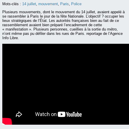
Mots-clés :
14 juillet
,
mouvement
,
Paris
,
Police
Plusieurs mouvements, dont le mouvement du 14 juillet, avaient appelé à
se rassembler à Paris le jour de la fête Nationale. L’objectif ? occuper les
lieux stratégiques de l’État. Les autorités françaises bien au fait de ce
rassemblement avaient bien préparé l’encadrement de cette
« manifestation ». Plusieurs personnes, cueillies à la sortie du métro,
n’ont même pas pu défiler dans les rues de Paris. reportage de l’Agence
Info Libre.