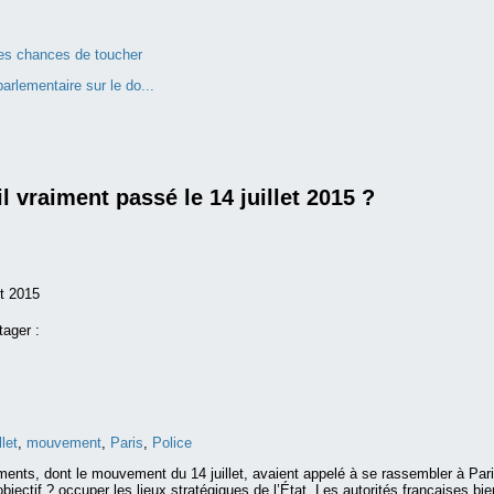
 des chances de toucher
arlementaire sur le do...
il vraiment passé le 14 juillet 2015 ?
et 2015
tager :
llet
,
mouvement
,
Paris
,
Police
nts, dont le mouvement du 14 juillet, avaient appelé à se rassembler à Paris
objectif ? occuper les lieux stratégiques de l’État. Les autorités françaises bie