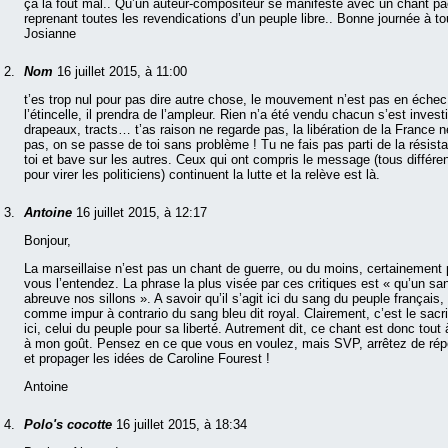
ça la fout mal.. Qu’un auteur-compositeur se manifeste avec un chant pac
reprenant toutes les revendications d’un peuple libre.. Bonne journée à to
Josianne
Nom
16 juillet 2015, à 11:00
t’es trop nul pour pas dire autre chose, le mouvement n’est pas en échec,
l’étincelle, il prendra de l’ampleur. Rien n’a été vendu chacun s’est investi
drapeaux, tracts… t’as raison ne regarde pas, la libération de la France n
pas, on se passe de toi sans problème ! Tu ne fais pas parti de la résist
toi et bave sur les autres. Ceux qui ont compris le message (tous différen
pour virer les politiciens) continuent la lutte et la relève est là.
Antoine
16 juillet 2015, à 12:17
Bonjour,
La marseillaise n’est pas un chant de guerre, ou du moins, certainemen
vous l’entendez. La phrase la plus visée par ces critiques est « qu’un sa
abreuve nos sillons ». A savoir qu’il s’agit ici du sang du peuple français
comme impur à contrario du sang bleu dit royal. Clairement, c’est le sacri
ici, celui du peuple pour sa liberté. Autrement dit, ce chant est donc tout à
à mon goût. Pensez en ce que vous en voulez, mais SVP, arrêtez de rép
et propager les idées de Caroline Fourest !
Antoine
Polo's cocotte
16 juillet 2015, à 18:34