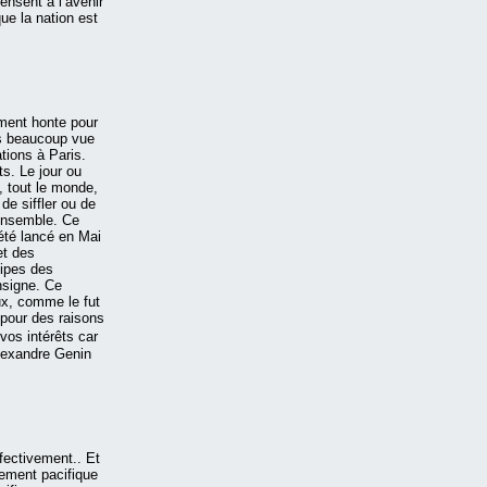
nsent a l’avenir
e la nation est
iment honte pour
pas beaucoup vue
ations à Paris.
ts. Le jour ou
, tout le monde,
de siffler ou de
 ensemble. Ce
té lancé en Mai
et des
ipes des
nsigne. Ce
ux, comme le fut
 pour des raisons
os intérêts car
Alexandre Genin
ffectivement.. Et
vement pacifique