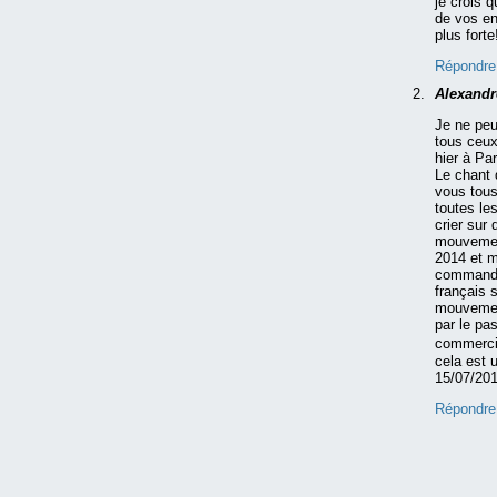
je crois 
de vos en
plus forte!
Répondre
Alexand
Je ne peu
tous ceux
hier à Pa
Le chant 
vous tous
toutes le
crier sur
mouvement
2014 et m
commande
français 
mouvement
par le pa
commercia
cela est 
15/07/20
Répondre