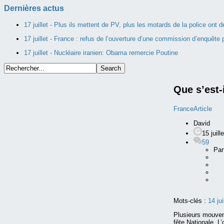
Dernières actus
17 juillet -
Plus ils mettent de PV, plus les motards de la police ont
17 juillet -
France : refus de l’ouverture d’une commission d’enquête p
17 juillet -
Nucléaire iranien: Obama remercie Poutine
Que s’est-
France
Article
David
15 juill
59
Par
Mots-clés :
14 jui
Plusieurs mouveme
fête Nationale. L’