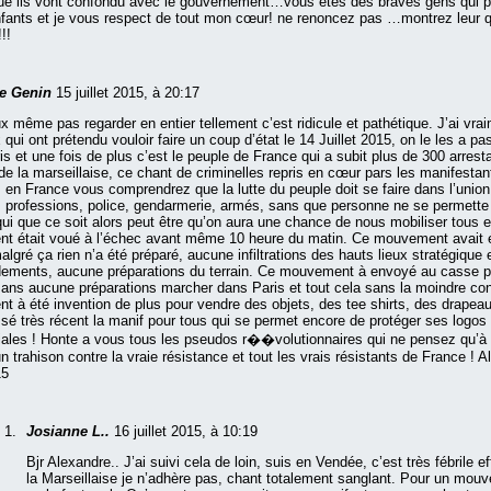
que ils vont confondu avec le gouvernement…vous étés des braves gens qui pe
fants et je vous respect de tout mon cœur! ne renoncez pas …montrez leur qu
!!
re Genin
15 juillet 2015, à 20:17
x même pas regarder en entier tellement c’est ridicule et pathétique. J’ai vra
 qui ont prétendu vouloir faire un coup d’état le 14 Juillet 2015, on le les a 
ris et une fois de plus c’est le peuple de France qui a subit plus de 300 arrest
de la marseillaise, ce chant de criminelles repris en cœur pars les manifestan
 en France vous comprendrez que la lutte du peuple doit se faire dans l’union
s professions, police, gendarmerie, armés, sans que personne ne se permette 
 qui que ce soit alors peut être qu’on aura une chance de nous mobiliser tous
 était voué à l’échec avant même 10 heure du matin. Ce mouvement avait é
algré ça rien n’a été préparé, aucune infiltrations des hauts lieux stratégique 
ments, aucune préparations du terrain. Ce mouvement à envoyé au casse p
sans aucune préparations marcher dans Paris et tout cela sans la moindre co
 à été invention de plus pour vendre des objets, des tee shirts, des drapea
ssé très récent la manif pour tous qui se permet encore de protéger ses logos
les ! Honte a vous tous les pseudos r��volutionnaires qui ne pensez qu’à v
un trahison contre la vraie résistance et tout les vrais résistants de France ! 
15
Josianne L..
16 juillet 2015, à 10:19
Bjr Alexandre.. J’ai suivi cela de loin, suis en Vendée, c’est très fébrile e
la Marseillaise je n’adhère pas, chant totalement sanglant. Pour un mou