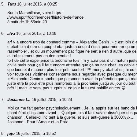
Tutu
16 juillet 2015, à 00:25
Sur la Marseillaise, voire https:
//www.upr.fr/conferences/lhistoire-de-france
à patir de 1h 53min 20
alva
16 juillet 2015, à 10:19
arf y a encore trop de connard comme « Alexandre Genin » c est loin d e
c etait loin d etre un coup d etat juste a coup d éssai pour montrer qu on
rassembler , et qu un mouvement pacifique ne sert a rien d autre ,que de
est absulement pas en democratie !
fort de cette expérience la prochaine fois il n y aura pas d ultimatum just
civile mais pour ça il faut encore attendre que ça murice chez les debile 
que bientot il n auront plus leur petit confort !!!!! moi j y etait et si j ai eu
voir toute ces victimes consentante nous regarder avec presque du mepris
« Alexandre Genin » sache que personne n avait la prétention que ça marc
juste etre la pour etre plus nombreux a la prochaine jusqu au jour ou tou
prêt !! mais je serai pas surpris si ce jour la tu est habillé en crs 😀
Josianne L..
16 juillet 2015, à 10:28
Moi ça me fait gerber psychologiquement.. Je l’ai appris sur les banc de l
chant était obligatoire avant… Quelque fois il faut savoir disséquer des p
chanson.. Celles-ci incitent à la guerre, et suis anti-guerre à 3000%√x…
Josianne.. Pour l’Amour et la Paix
jojo
16 juillet 2015, à 18:52