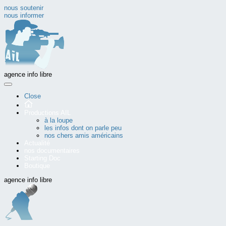
nous soutenir
nous informer
agence info libre
Close
Productions AIL
à la loupe
les infos dont on parle peu
nos chers amis américains
Actualité
nos documentaires
Starting Doc
Boutique
agence info libre