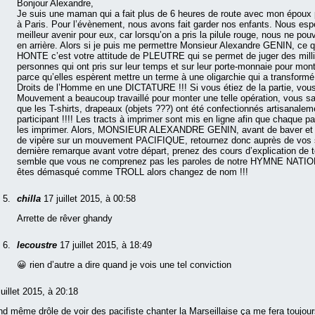
Bonjour Alexandre,
Je suis une maman qui a fait plus de 6 heures de route avec mon époux 
à Paris. Pour l’évènement, nous avons fait garder nos enfants. Nous es
meilleur avenir pour eux, car lorsqu’on a pris la pilule rouge, nous ne po
en arrière. Alors si je puis me permettre Monsieur Alexandre GENIN, ce q
HONTE c’est votre attitude de PLEUTRE qui se permet de juger des milli
personnes qui ont pris sur leur temps et sur leur porte-monnaie pour mont
parce qu’elles espèrent mettre un terme à une oligarchie qui a transform
Droits de l’Homme en une DICTATURE !!! Si vous étiez de la partie, vou
Mouvement a beaucoup travaillé pour monter une telle opération, vous s
que les T-shirts, drapeaux (objets ???) ont été confectionnés artisanale
participant !!!! Les tracts à imprimer sont mis en ligne afin que chaque pa
les imprimer. Alors, MONSIEUR ALEXANDRE GENIN, avant de baver et je
de vipère sur un mouvement PACIFIQUE, retournez donc auprès de vos 
dernière remarque avant votre départ, prenez des cours d’explication de te
semble que vous ne comprenez pas les paroles de notre HYMNE NATIO
êtes démasqué comme TROLL alors changez de nom !!!
chilla
17 juillet 2015, à 00:58
Arrette de rêver ghandy
lecoustre
17 juillet 2015, à 18:49
😀 rien d’autre a dire quand je vois une tel conviction
juillet 2015, à 20:18
nd même drôle de voir des pacifiste chanter la Marseillaise ça me fera toujou