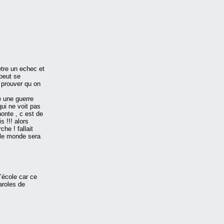
tre un echec et
 peut se
 prouver qu on
e une guerre
qui ne voit pas
 honte , c est de
 !!! alors
he ! fallait
t le monde sera
’école car ce
aroles de