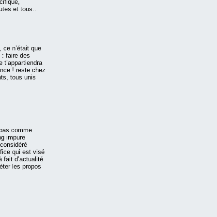
ifique,
utes et tous..
 ce n’était que
 : faire des
e t’appartiendra
ance ! reste chez
ts, tous unis
t pas comme
ng impure
, considéré
fice qui est visé
 fait d’actualité
éter les propos