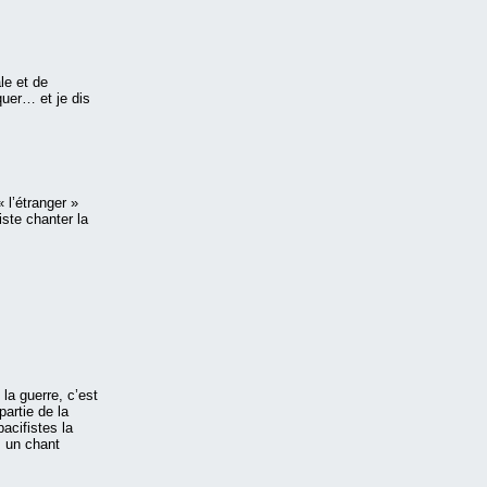
le et de
quer… et je dis
 l’étranger »
ste chanter la
 la guerre, c’est
artie de la
acifistes la
, un chant