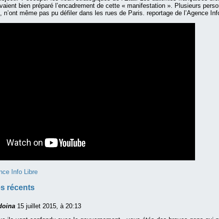
ient bien préparé l’encadrement de cette « manifestation ». Plusieurs person
o, n’ont même pas pu défiler dans les rues de Paris. reportage de l’Agence Info
nce Info Libre
s récents
doina
15 juillet 2015, à 20:13