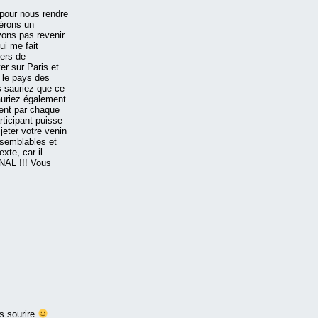
pour nous rendre
pérons un
uvons pas revenir
ui me fait
ers de
er sur Paris et
é le pays des
s sauriez que ce
auriez également
ment par chaque
rticipant puisse
ter votre venin
semblables et
xte, car il
NAL !!! Vous
rs sourire