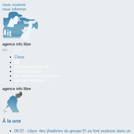
nous soutenir
nous informer
agence info libre
Close
Nos productions AIL
toute l’actualité
les vidéos incontournables
qui sommes-nous ?
agence info libre
À la une
09:07 -
Libye: des jihadistes du groupe EI se font exploser dans un