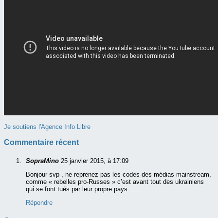
Je soutiens l'Agence Info Libre
Commentaire récent
SopraMino
25 janvier 2015, à 17:09
Bonjour svp , ne reprenez pas les codes des médias mainstream,
comme « rebelles pro-Russes » c’est avant tout des ukrainiens
qui se font tués par leur propre pays ……
Répondre