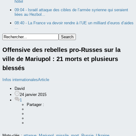
hôtel
09:04 -
Israël attaque des cibles de l’armée syrienne qui seraient
liées au Hezbol...
08:40 -
La France va devoir rendre à l’UE un milliard d’euros d’aides
...
Offensive des rebelles pro-Russes sur la
ville de Mariupol : 21 morts et plusieurs
blessés
Infos internationales
Article
David
24 janvier 2015
1
Partager :
Mots-clés :
attaque
,
Mariupol
,
missile
,
mort
,
Russie
,
Ukraine