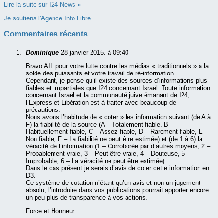
Lire la suite sur I24 News »
Je soutiens l'Agence Info Libre
Commentaires récents
Dominique
28 janvier 2015, à 09:40
Bravo AIL pour votre lutte contre les médias « traditionnels » à la
solde des puissants et votre travail de ré-information.
Cependant, je pense qu’il existe des sources d’informations plus
fiables et impartiales que I24 concernant Israël. Toute information
concernant Israël et la communauté juive émanant de I24,
l’Express et Libération est à traiter avec beaucoup de
précautions.
Nous avons l’habitude de « coter » les information suivant (de A à
F) la fiabilité de la source (A – Totalement fiable, B –
Habituellement fiable, C – Assez fiable, D – Rarement fiable, E –
Non fiable, F – La fiabilité ne peut être estimée) et (de 1 à 6) la
véracité de l’information (1 – Corroborée par d’autres moyens, 2 –
Probablement vraie, 3 – Peut-être vraie, 4 – Douteuse, 5 –
Improbable, 6 – La véracité ne peut être estimée).
Dans le cas présent je serais d’avis de coter cette information en
D3.
Ce système de cotation n’étant qu’un avis et non un jugement
absolu, l’introduire dans vos publications pourrait apporter encore
un peu plus de transparence à vos actions.
Force et Honneur