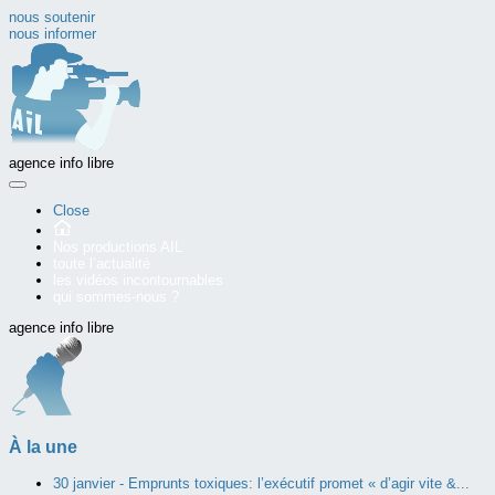
nous soutenir
nous informer
agence info libre
Close
Nos productions AIL
toute l’actualité
les vidéos incontournables
qui sommes-nous ?
agence info libre
À la une
30 janvier -
Emprunts toxiques: l’exécutif promet « d’agir vite &...