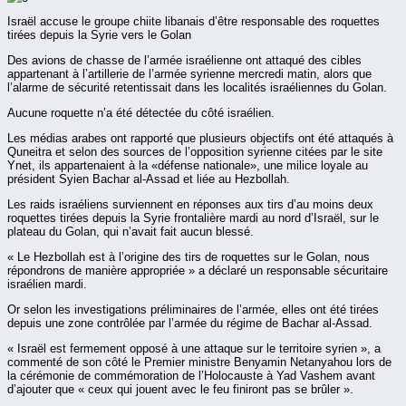
Israël accuse le groupe chiite libanais d’être responsable des roquettes
tirées depuis la Syrie vers le Golan
Des avions de chasse de l’armée israélienne ont attaqué des cibles
appartenant à l’artillerie de l’armée syrienne mercredi matin, alors que
l’alarme de sécurité retentissait dans les localités israéliennes du Golan.
Aucune roquette n’a été détectée du côté israélien.
Les médias arabes ont rapporté que plusieurs objectifs ont été attaqués à
Quneitra et selon des sources de l’opposition syrienne citées par le site
Ynet, ils appartenaient à la «défense nationale», une milice loyale au
président Syien Bachar al-Assad et liée au Hezbollah.
Les raids israéliens surviennent en réponses aux tirs d’au moins deux
roquettes tirées depuis la Syrie frontalière mardi au nord d’Israël, sur le
plateau du Golan, qui n’avait fait aucun blessé.
« Le Hezbollah est à l’origine des tirs de roquettes sur le Golan, nous
répondrons de manière appropriée » a déclaré un responsable sécuritaire
israélien mardi.
Or selon les investigations préliminaires de l’armée, elles ont été tirées
depuis une zone contrôlée par l’armée du régime de Bachar al-Assad.
« Israël est fermement opposé à une attaque sur le territoire syrien », a
commenté de son côté le Premier ministre Benyamin Netanyahou lors de
la cérémonie de commémoration de l’Holocauste à Yad Vashem avant
d’ajouter que « ceux qui jouent avec le feu finiront pas se brûler ».