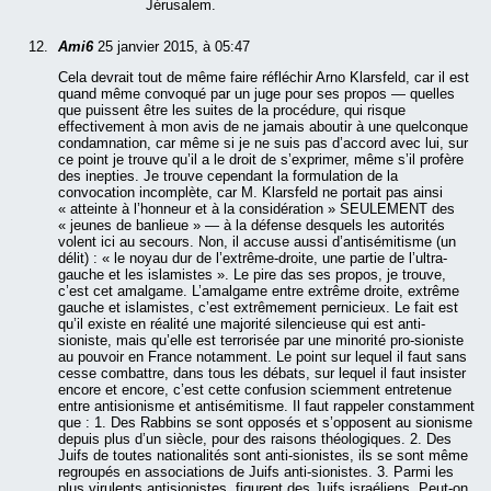
Jérusalem.
Ami6
25 janvier 2015, à 05:47
Cela devrait tout de même faire réfléchir Arno Klarsfeld, car il est
quand même convoqué par un juge pour ses propos — quelles
que puissent être les suites de la procédure, qui risque
effectivement à mon avis de ne jamais aboutir à une quelconque
condamnation, car même si je ne suis pas d’accord avec lui, sur
ce point je trouve qu’il a le droit de s’exprimer, même s’il profère
des inepties. Je trouve cependant la formulation de la
convocation incomplète, car M. Klarsfeld ne portait pas ainsi
« atteinte à l’honneur et à la considération » SEULEMENT des
« jeunes de banlieue » — à la défense desquels les autorités
volent ici au secours. Non, il accuse aussi d’antisémitisme (un
délit) : « le noyau dur de l’extrême-droite, une partie de l’ultra-
gauche et les islamistes ». Le pire das ses propos, je trouve,
c’est cet amalgame. L’amalgame entre extrême droite, extrême
gauche et islamistes, c’est extrêmement pernicieux. Le fait est
qu’il existe en réalité une majorité silencieuse qui est anti-
sioniste, mais qu’elle est terrorisée par une minorité pro-sioniste
au pouvoir en France notamment. Le point sur lequel il faut sans
cesse combattre, dans tous les débats, sur lequel il faut insister
encore et encore, c’est cette confusion sciemment entretenue
entre antisionisme et antisémitisme. Il faut rappeler constamment
que : 1. Des Rabbins se sont opposés et s’opposent au sionisme
depuis plus d’un siècle, pour des raisons théologiques. 2. Des
Juifs de toutes nationalités sont anti-sionistes, ils se sont même
regroupés en associations de Juifs anti-sionistes. 3. Parmi les
plus virulents antisionistes, figurent des Juifs israéliens. Peut-on