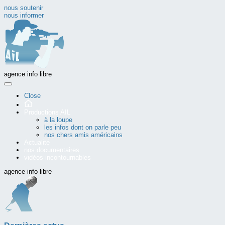
nous soutenir
nous informer
agence info libre
Close
Productions AIL
à la loupe
les infos dont on parle peu
nos chers amis américains
Actualité
nos documentaires
vidéos incontournables
agence info libre