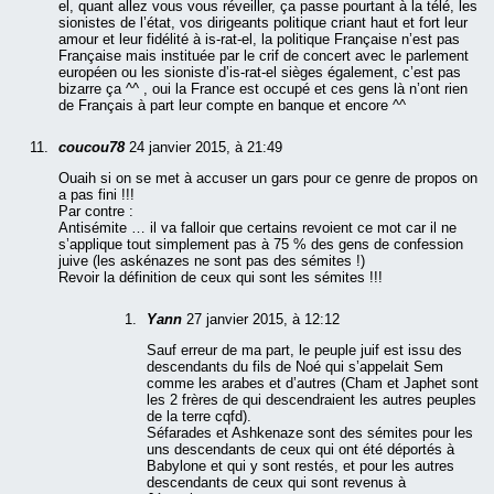
el, quant allez vous vous réveiller, ça passe pourtant à la télé, les
sionistes de l’état, vos dirigeants politique criant haut et fort leur
amour et leur fidélité à is-rat-el, la politique Française n’est pas
Française mais instituée par le crif de concert avec le parlement
européen ou les sioniste d’is-rat-el sièges également, c’est pas
bizarre ça ^^ , oui la France est occupé et ces gens là n’ont rien
de Français à part leur compte en banque et encore ^^
coucou78
24 janvier 2015, à 21:49
Ouaih si on se met à accuser un gars pour ce genre de propos on
a pas fini !!!
Par contre :
Antisémite … il va falloir que certains revoient ce mot car il ne
s’applique tout simplement pas à 75 % des gens de confession
juive (les askénazes ne sont pas des sémites !)
Revoir la définition de ceux qui sont les sémites !!!
Yann
27 janvier 2015, à 12:12
Sauf erreur de ma part, le peuple juif est issu des
descendants du fils de Noé qui s’appelait Sem
comme les arabes et d’autres (Cham et Japhet sont
les 2 frères de qui descendraient les autres peuples
de la terre cqfd).
Séfarades et Ashkenaze sont des sémites pour les
uns descendants de ceux qui ont été déportés à
Babylone et qui y sont restés, et pour les autres
descendants de ceux qui sont revenus à