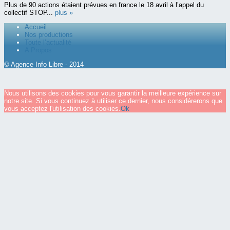
Plus de 90 actions étaient prévues en france le 18 avril à l’appel du
collectif STOP...
plus »
Accueil
Nos productions
Toute l’actualité
A Propos
© Agence Info Libre - 2014
Nous utilisons des cookies pour vous garantir la meilleure expérience sur
notre site. Si vous continuez à utiliser ce dernier, nous considérerons que
vous acceptez l'utilisation des cookies.
Ok