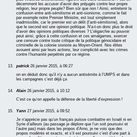
décemment les accuser d’avoir des préjugés contre leur propre
religion, leur propre peuple? Bien sûr que non ! Ainsi, entretenir la
confusion entre anti-sémitisme et anti-sionisme, comme le fait
par exemple notre Premier Ministre, est tout simplement
inadmissible, car le premier est un délit (l’anti-sémitisme), alors
que le second est une opinion politique. N’a-t-on donc plus le droit
d’avoir des opinions politiques diverses ? L’oligarchie au pouvoir
peut ainsi, grâce à cette confusion et ces amalgames, exercer
une censure contre toute critique de la politique génocidaire et
criminelle de la colonie sioniste au Moyen-Orient. Nos élites
avouent ainsi par leurs actions, leur complicité avec les crimes
contre l’humanité perpétrés par ce régime.
patrick
26 janvier 2015, à 06:27
on en déduit donc qu’il n’y a aucun antisémite à l’UMPS et dans
les campagnes c’est déjà ça
Alain
26 janvier 2015, à 10:12
C’est ce qu’on appelle la défense de la liberté d’expression !
Yann
27 janvier 2015, à 09:52
Je n’apprécie pas qu’un français puisse combattre en Israël ni en
Syrie d’ailleurs (au passage je déplore que l’un soit poursuivi et
l’autre pas) mais dans les propos d’Arno, je ne vois que des
propos modérés et exacts, et s’il est poursuivi c’est d’une part à