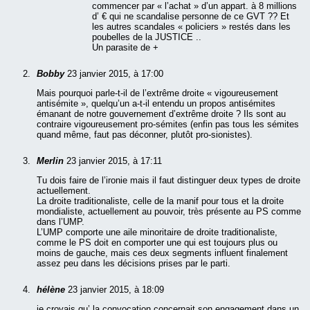
commencer par « l’achat » d’un appart. à 8 millions
d’ € qui ne scandalise personne de ce GVT ?? Et
les autres scandales « policiers » restés dans les
poubelles de la JUSTICE ..
Un parasite de +
Bobby
23 janvier 2015, à 17:00
Mais pourquoi parle-t-il de l’extrême droite « vigoureusement
antisémite », quelqu’un a-t-il entendu un propos antisémites
émanant de notre gouvernement d’extrême droite ? Ils sont au
contraire vigoureusement pro-sémites (enfin pas tous les sémites
quand même, faut pas déconner, plutôt pro-sionistes).
Merlin
23 janvier 2015, à 17:11
Tu dois faire de l’ironie mais il faut distinguer deux types de droite
actuellement.
La droite traditionaliste, celle de la manif pour tous et la droite
mondialiste, actuellement au pouvoir, très présente au PS comme
dans l’UMP.
L’UMP comporte une aile minoritaire de droite traditionaliste,
comme le PS doit en comporter une qui est toujours plus ou
moins de gauche, mais ces deux segments influent finalement
assez peu dans les décisions prises par le parti.
hélène
23 janvier 2015, à 18:09
je croyais qu’ la convocation concernait son engagement dans un