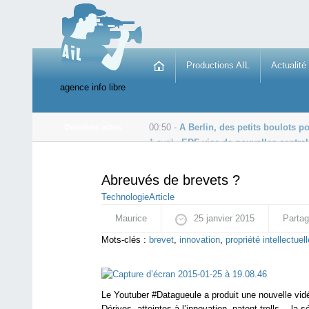
Productions AIL
Actualité
agence info libre
00:50 -
A Berlin, des petits boulots p
Dernières actus
1 avril -
EDF vise de nouvelles central
1 avril -
Tollé après les nouvelles accusations d’abus
Abreuvés de brevets ?
Technologie
Article
Maurice
25 janvier 2015
Partag
Mots-clés :
brevet
,
innovation
,
propriété intellectuell
Le Youtuber #Datagueule a produit une nouvelle vidé
Dérives, atteintes à l’innovation, patent trolls… l