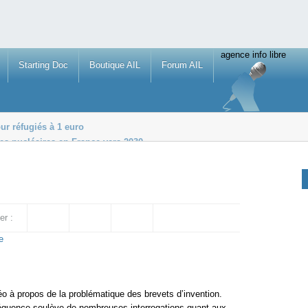
agence info libre
Starting Doc
Boutique AIL
Forum AIL
our réfugiés à 1 euro
es nucléaires en France vers 2030
 sexuels en RCA
er :
e
o à propos de la problématique des brevets d’invention.
a séquence soulève de nombreuses interrogations quant aux