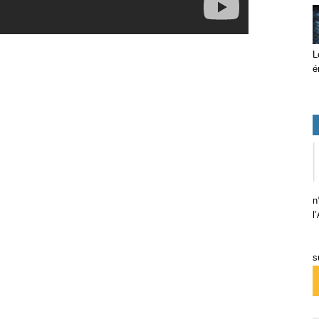
L
é
n
l
s