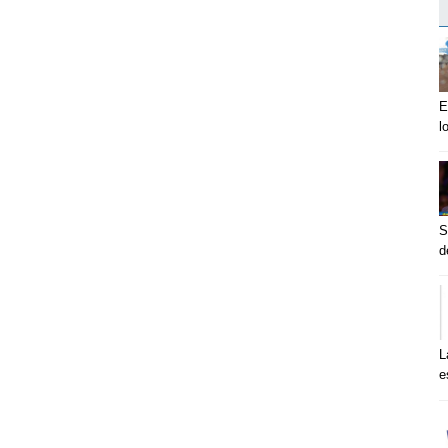
E
l
S
d
L
e