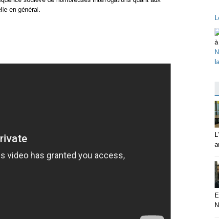
lle en général.
L
N
l
L
a
E
N