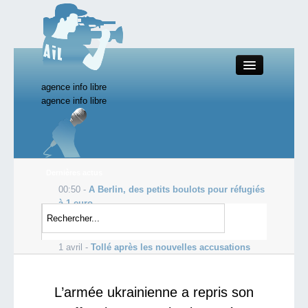
agence info libre
Close
agence info libre
Productions AIL
Dernières actus
00:50 -
A Berlin, des petits boulots pour réfugiés
Actualité
à 1 euro
1 avril -
EDF vise de nouvelles centrales
Starting Doc
nucléaires en France vers 2030
1 avril -
Tollé après les nouvelles accusations
d’abus sexuels en RCA
Boutique AIL
L’armée ukrainienne a repris son
Forum AIL