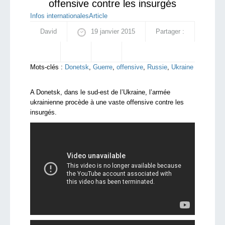
offensive contre les insurgés
Infos internationales
Article
David
19 janvier 2015
Partager :
Mots-clés :
Donetsk
,
Guerre
,
offensive
,
Russie
,
Ukraine
A Donetsk, dans le sud-est de l’Ukraine, l’armée
ukrainienne procède à une vaste offensive contre les
insurgés.