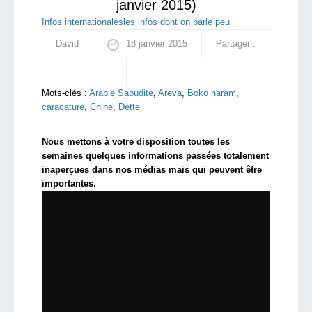
janvier 2015)
Infos internationales
les infos dont on parle peu
David
18 janvier 2015
Partager :
Mots-clés :
Arabie Saoudite
,
Areva
,
Boko haram
,
caracature
,
Chine
,
Dette
Nous mettons à votre disposition toutes les
semaines quelques informations passées totalement
inaperçues dans nos médias mais qui peuvent être
importantes.