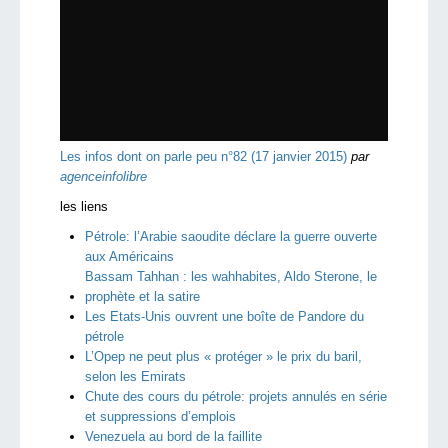
Les infos dont on parle peu n°82 (17 janvier 2015)
par
agenceinfolibre
les liens
Pétrole: l’Arabie saoudite déclare la guerre ouverte
aux Américains
Bassam Tahhan : les wahhabites, Aldo Sterone, le
prophète et la satire
Les Etats-Unis ouvrent une boîte de Pandore du
pétrole
L’Opep ne peut plus « protéger » le prix du baril,
selon les Emirats
Chute des cours du pétrole: projets annulés en série
et suppressions d’emplois
Venezuela au bord de la faillite