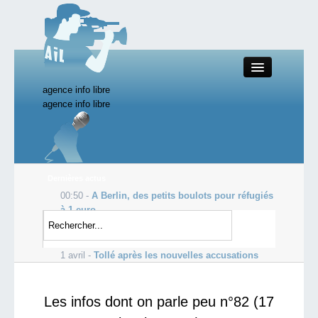
agence info libre
Close
agence info libre
Productions AIL
Dernières actus
00:50 -
A Berlin, des petits boulots pour réfugiés
Actualité
à 1 euro
1 avril -
EDF vise de nouvelles centrales
Starting Doc
nucléaires en France vers 2030
1 avril -
Tollé après les nouvelles accusations
d’abus sexuels en RCA
Boutique AIL
Les infos dont on parle peu n°82 (17
Forum AIL