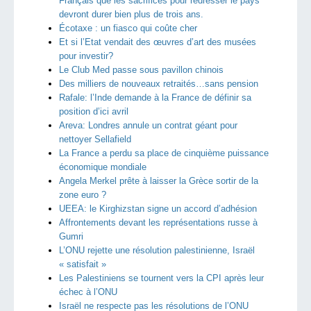
Français que les sacrifices pour redresser le pays
devront durer bien plus de trois ans.
Écotaxe : un fiasco qui coûte cher
Et si l’Etat vendait des œuvres d’art des musées
pour investir?
Le Club Med passe sous pavillon chinois
Des milliers de nouveaux retraités…sans pension
Rafale: l’Inde demande à la France de définir sa
position d’ici avril
Areva: Londres annule un contrat géant pour
nettoyer Sellafield
La France a perdu sa place de cinquième puissance
économique mondiale
Angela Merkel prête à laisser la Grèce sortir de la
zone euro ?
UEEA: le Kirghizstan signe un accord d’adhésion
Affrontements devant les représentations russe à
Gumri
L’ONU rejette une résolution palestinienne, Israël
« satisfait »
Les Palestiniens se tournent vers la CPI après leur
échec à l’ONU
Israël ne respecte pas les résolutions de l’ONU