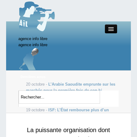
agence info libre
Close
agence info libre
Productions AIL
Dernières actus
20 octobre -
L’Arabie Saoudite emprunte sur les
Actualité
marchés pour la première fois de son hi...
19 octobre -
Les profits de Goldman Sachs
Starting Doc
s’envolent, dopés par le courtage
19 octobre -
ISF: L’État rembourse plus d’un
milliard d’euros aux ultra-ric...
La puissante organisation dont