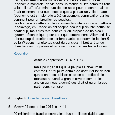
Ce capitalisme libérale issue des état unies à détruit toute
l'économie mondiale, on vie dans un monde ou les parasites font
la lois, il suffit d'un minimum de bon sens pour en sortir, mais on
à fait tellement peur aux peuples que la plupart se voile le face,
l'économie est simple, elle à été uniquement complexifier par les
dominent pour embrouiller les peuples.
Le chômage la dette sont leurs armes favorite pour nous mettre à
l'esclavage, en France on philosophe beaucoup on intellectualise
beaucoup, mais très rare sont ceux qui propose de nouveau
système économique, pour ceux qui comprennent l'Allemand, il y
a beaucoup de conférence inintéressante, par exemple le plan B,
de la Wissensmanufaktur, c'est du concrets, il faut arrêter de
chercher des coupables et plus se concentrer sur les solutions.
Répondre
carré
23 septembre 2014, à 11:35
mais pour ça faut que le peuple se reveil mais
comme il et toujours entrain de dormir et ne dit rien
quand on le culpabilise alors on en profite de le
rabaissé.a quand la grande revolte comme les
ancien qui nous a donné des droit et qu on laisse
partir sens rien dire
Pingback:
Fraude fiscale | Pearltrees
ducon
24 septembre 2014, à 14:41
20 milliards de fraudes patronales plus x milliards d'aides aux