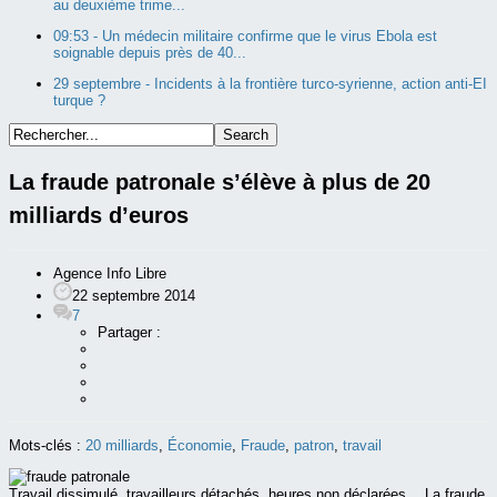
au deuxième trime...
09:53 -
Un médecin militaire confirme que le virus Ebola est
soignable depuis près de 40...
29 septembre -
Incidents à la frontière turco-syrienne, action anti-EI
turque ?
La fraude patronale s’élève à plus de 20
milliards d’euros
Agence Info Libre
22 septembre 2014
7
Partager :
Mots-clés :
20 milliards
,
Économie
,
Fraude
,
patron
,
travail
Travail dissimulé, travailleurs détachés, heures non déclarées… La fraude