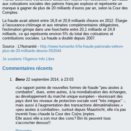
aux cotisations sociales des patrons français explose et représente un
manque à gagner de plus de 20 milliards d’euros par an, selon la Cour des
Comptes.
La fraude avait atteint entre 16,8 et 20,8 milliards d'euros en 2012. Élargie
à l'assurance-chômage et aux retraites complémentaires obligatoires,
l'estimation grimpe dans une fourchette entre 20,1 milliards et 24,9
milliards, ce qui représente environ 5% du total des cotisations et
contributions sociales. La fraude a doublé depuis 2007.
Source :
L'Humanité -
http://www.humanite.fr/la-fraude-patronale-seleve-
plus-de-20-milliards-deuros-552044
Je soutiens l'Agence Info Libre
Commentaires récents
Beno
22 septembre 2014, à 23:03
«Le rapport pointe de nouvelles formes de fraude "peu aisées à
combattre", dues, entre autres, à la mondialisation des échanges,
au développement du marché unique européen - réunissant des
pays dont les niveaux de protection sociale sont "très inégaux" -,
mais aussi à l'augmentation des transactions dématérialisées.»
«peu aisées à combattre», surtout depuis Maastricht, elle n'a pas
inventé l'eau chaude la Cour des Co(ns.)mptes.
Elle aussi elle a son mur des cons? Bin ils peuvent tous
s'accrocher dessus!!
Répondre