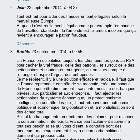
Jean
23 septembre 2014, à 08:37
Tout est fait pour aider ces fraudes en partie légales selon la
merveilleuse Europe.
Et quand c'est réellement illégal comme par exemple l'embauche
de travailleur clandestin, là l'amende est tellement indolore que ça
revient à encourager le patron fraudeur.
Répondre
Bonfils
23 septembre 2014, à 09:55
En France on culpabilise toujours les chômeurs les gens au RSA,
pour cacher la vrai fraude, celle des patrons , et surtout celle des
actionnaires et usuriers en tout genre, qui on leurs compte à
l'étranger et aspire l'argent des entreprises.
Je me répètent, il y à une solution efficace et radicale, il faut que
la France reprenne le contrôle de sa monnaie, crée une banque
de France qui prête directement , sans intermédiaire des banques
privées, aux particulier et aux entreprise, il faut éjecter les
actionnaires du système économique, un protectionnisme
intelligent, un contrôle des prix, il faut retrouver une autonomie
politique et économique, la globalisation et la mondialisation sont
des échec total.
Puis il faudra augmenter correctement les salaires, pour relancer
la consommation intérieur, la France peu facilement subvenir à
tout ses besoin et se qui vous disent le contraire sont des
menteurs, malheureusement il n'y à aucun partie politique
dominent qui propose cela.