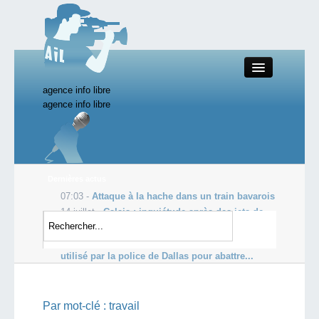
agence info libre
Close
agence info libre
Productions AIL
Dernières actus
07:03 -
Attaque à la hache dans un train bavarois
Actualité
14 juillet -
Calais : inquiétude après des jets de
cocktails Molotov par des migrants
Starting Doc
13 juillet -
Remotec Andros Mark V-A1 : le robot
utilisé par la police de Dallas pour abattre...
Boutique AIL
Par mot-clé :
travail