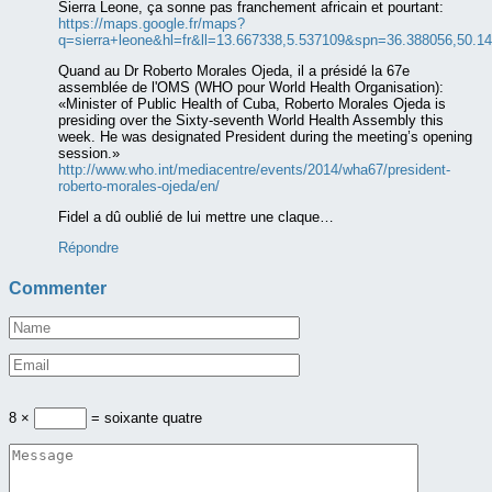
Sierra Leone, ça sonne pas franchement africain et pourtant:
https://maps.google.fr/maps?
q=sierra+leone&hl=fr&ll=13.667338,5.537109&spn=36.388056,50.
Quand au Dr Roberto Morales Ojeda, il a présidé la 67e
assemblée de l'OMS (WHO pour World Health Organisation):
«Minister of Public Health of Cuba, Roberto Morales Ojeda is
presiding over the Sixty-seventh World Health Assembly this
week. He was designated President during the meeting’s opening
session.»
http://www.who.int/mediacentre/events/2014/wha67/president-
roberto-morales-ojeda/en/
Fidel a dû oublié de lui mettre une claque…
Répondre
Commenter
8 ×
= soixante quatre