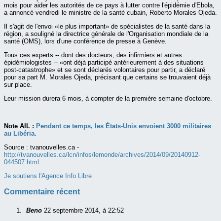
mois pour aider les autorités de ce pays à lutter contre l'épidémie d'Ebola,
a annoncé vendredi le ministre de la santé cubain, Roberto Morales Ojeda.
Il s'agit de l'envoi «le plus important» de spécialistes de la santé dans la
région, a souligné la directrice générale de l'Organisation mondiale de la
santé (OMS), lors d'une conférence de presse à Genève.
Tous ces experts -- dont des docteurs, des infirmiers et autres
épidémiologistes -- «ont déjà participé antérieurement à des situations
post-catastrophe» et se sont déclarés volontaires pour partir, a déclaré
pour sa part M. Morales Ojeda, précisant que certains se trouvaient déjà
sur place.
Leur mission durera 6 mois, à compter de la première semaine d'octobre.
Note AIL :
Pendant ce temps, les États-Unis envoient 3000 militaires
au Libéria.
Source :
tvanouvelles.ca -
http://tvanouvelles.ca/lcn/infos/lemonde/archives/2014/09/20140912-
044507.html
Je soutiens l'Agence Info Libre
Commentaire récent
Beno
22 septembre 2014, à 22:52