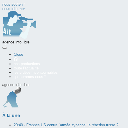
nous soutenir
nous informer
agence info libre
Close
nos productions
toute l'actualité
les vidéos incontournables
qui sommes-nous ?
agence info libre
À la une
20:40 -
Frappes US contre l'armée syrienne: la réaction russe ?