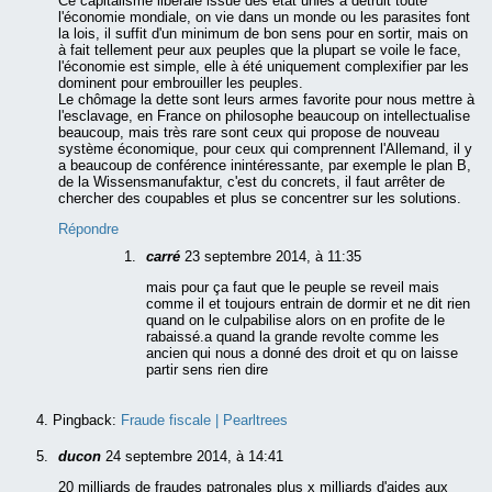
Ce capitalisme libérale issue des état unies à détruit toute
l'économie mondiale, on vie dans un monde ou les parasites font
la lois, il suffit d'un minimum de bon sens pour en sortir, mais on
à fait tellement peur aux peuples que la plupart se voile le face,
l'économie est simple, elle à été uniquement complexifier par les
dominent pour embrouiller les peuples.
Le chômage la dette sont leurs armes favorite pour nous mettre à
l'esclavage, en France on philosophe beaucoup on intellectualise
beaucoup, mais très rare sont ceux qui propose de nouveau
système économique, pour ceux qui comprennent l'Allemand, il y
a beaucoup de conférence inintéressante, par exemple le plan B,
de la Wissensmanufaktur, c'est du concrets, il faut arrêter de
chercher des coupables et plus se concentrer sur les solutions.
Répondre
carré
23 septembre 2014, à 11:35
mais pour ça faut que le peuple se reveil mais
comme il et toujours entrain de dormir et ne dit rien
quand on le culpabilise alors on en profite de le
rabaissé.a quand la grande revolte comme les
ancien qui nous a donné des droit et qu on laisse
partir sens rien dire
Pingback:
Fraude fiscale | Pearltrees
ducon
24 septembre 2014, à 14:41
20 milliards de fraudes patronales plus x milliards d'aides aux