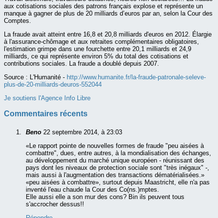
aux cotisations sociales des patrons français explose et représente un
manque à gagner de plus de 20 milliards d’euros par an, selon la Cour des
Comptes.
La fraude avait atteint entre 16,8 et 20,8 milliards d'euros en 2012. Élargie
à l'assurance-chômage et aux retraites complémentaires obligatoires,
l'estimation grimpe dans une fourchette entre 20,1 milliards et 24,9
milliards, ce qui représente environ 5% du total des cotisations et
contributions sociales. La fraude a doublé depuis 2007.
Source :
L'Humanité -
http://www.humanite.fr/la-fraude-patronale-seleve-
plus-de-20-milliards-deuros-552044
Je soutiens l'Agence Info Libre
Commentaires récents
Beno
22 septembre 2014, à 23:03
«Le rapport pointe de nouvelles formes de fraude "peu aisées à
combattre", dues, entre autres, à la mondialisation des échanges,
au développement du marché unique européen - réunissant des
pays dont les niveaux de protection sociale sont "très inégaux" -,
mais aussi à l'augmentation des transactions dématérialisées.»
«peu aisées à combattre», surtout depuis Maastricht, elle n'a pas
inventé l'eau chaude la Cour des Co(ns.)mptes.
Elle aussi elle a son mur des cons? Bin ils peuvent tous
s'accrocher dessus!!
Répondre