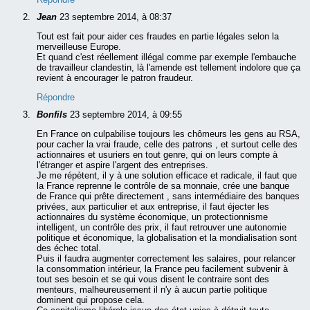
Jean
23 septembre 2014, à 08:37
Tout est fait pour aider ces fraudes en partie légales selon la
merveilleuse Europe.
Et quand c'est réellement illégal comme par exemple l'embauche
de travailleur clandestin, là l'amende est tellement indolore que ça
revient à encourager le patron fraudeur.
Répondre
Bonfils
23 septembre 2014, à 09:55
En France on culpabilise toujours les chômeurs les gens au RSA,
pour cacher la vrai fraude, celle des patrons , et surtout celle des
actionnaires et usuriers en tout genre, qui on leurs compte à
l'étranger et aspire l'argent des entreprises.
Je me répètent, il y à une solution efficace et radicale, il faut que
la France reprenne le contrôle de sa monnaie, crée une banque
de France qui prête directement , sans intermédiaire des banques
privées, aux particulier et aux entreprise, il faut éjecter les
actionnaires du système économique, un protectionnisme
intelligent, un contrôle des prix, il faut retrouver une autonomie
politique et économique, la globalisation et la mondialisation sont
des échec total.
Puis il faudra augmenter correctement les salaires, pour relancer
la consommation intérieur, la France peu facilement subvenir à
tout ses besoin et se qui vous disent le contraire sont des
menteurs, malheureusement il n'y à aucun partie politique
dominent qui propose cela.