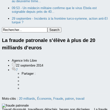
au deuxième trime...
09:53 -
Un médecin militaire confirme que le virus Ebola est
soignable depuis près de 40...
29 septembre -
Incidents à la frontière turco-syrienne, action anti-EI
turque ?
La fraude patronale s’élève à plus de 20
milliards d’euros
Agence Info Libre
22 septembre 2014
7
Partager :
Mots-clés :
20 milliards
,
Économie
,
Fraude
,
patron
,
travail
Travail dissimulé, travailleurs détachés, heures non déclarées… La fraude