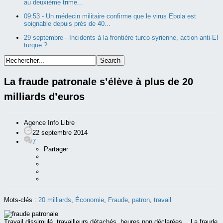
au deuxième trime...
09:53 -
Un médecin militaire confirme que le virus Ebola est
soignable depuis près de 40...
29 septembre -
Incidents à la frontière turco-syrienne, action anti-EI
turque ?
La fraude patronale s’élève à plus de 20
milliards d’euros
Agence Info Libre
22 septembre 2014
7
Partager :
Mots-clés :
20 milliards
,
Économie
,
Fraude
,
patron
,
travail
Travail dissimulé, travailleurs détachés, heures non déclarées… La fraude