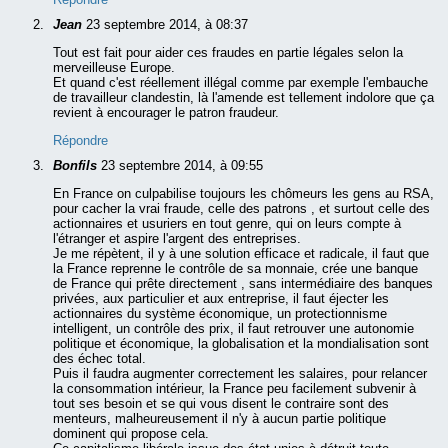
Jean
23 septembre 2014, à 08:37
Tout est fait pour aider ces fraudes en partie légales selon la
merveilleuse Europe.
Et quand c'est réellement illégal comme par exemple l'embauche
de travailleur clandestin, là l'amende est tellement indolore que ça
revient à encourager le patron fraudeur.
Répondre
Bonfils
23 septembre 2014, à 09:55
En France on culpabilise toujours les chômeurs les gens au RSA,
pour cacher la vrai fraude, celle des patrons , et surtout celle des
actionnaires et usuriers en tout genre, qui on leurs compte à
l'étranger et aspire l'argent des entreprises.
Je me répètent, il y à une solution efficace et radicale, il faut que
la France reprenne le contrôle de sa monnaie, crée une banque
de France qui prête directement , sans intermédiaire des banques
privées, aux particulier et aux entreprise, il faut éjecter les
actionnaires du système économique, un protectionnisme
intelligent, un contrôle des prix, il faut retrouver une autonomie
politique et économique, la globalisation et la mondialisation sont
des échec total.
Puis il faudra augmenter correctement les salaires, pour relancer
la consommation intérieur, la France peu facilement subvenir à
tout ses besoin et se qui vous disent le contraire sont des
menteurs, malheureusement il n'y à aucun partie politique
dominent qui propose cela.