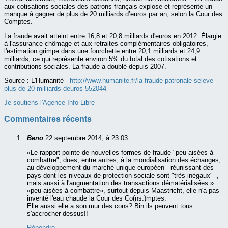
aux cotisations sociales des patrons français explose et représente un
manque à gagner de plus de 20 milliards d’euros par an, selon la Cour des
Comptes.
La fraude avait atteint entre 16,8 et 20,8 milliards d'euros en 2012. Élargie
à l'assurance-chômage et aux retraites complémentaires obligatoires,
l'estimation grimpe dans une fourchette entre 20,1 milliards et 24,9
milliards, ce qui représente environ 5% du total des cotisations et
contributions sociales. La fraude a doublé depuis 2007.
Source :
L'Humanité -
http://www.humanite.fr/la-fraude-patronale-seleve-
plus-de-20-milliards-deuros-552044
Je soutiens l'Agence Info Libre
Commentaires récents
Beno
22 septembre 2014, à 23:03
«Le rapport pointe de nouvelles formes de fraude "peu aisées à
combattre", dues, entre autres, à la mondialisation des échanges,
au développement du marché unique européen - réunissant des
pays dont les niveaux de protection sociale sont "très inégaux" -,
mais aussi à l'augmentation des transactions dématérialisées.»
«peu aisées à combattre», surtout depuis Maastricht, elle n'a pas
inventé l'eau chaude la Cour des Co(ns.)mptes.
Elle aussi elle a son mur des cons? Bin ils peuvent tous
s'accrocher dessus!!
Répondre