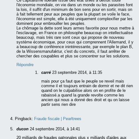
Ce capitalisme libérale issue des état unies à détruit toute
l'économie mondiale, on vie dans un monde ou les parasites font
la lois, il suffit d'un minimum de bon sens pour en sortir, mais on
à fait tellement peur aux peuples que la plupart se voile le face,
l'économie est simple, elle à été uniquement complexifier par les
dominent pour embrouiller les peuples.
Le chômage la dette sont leurs armes favorite pour nous mettre à
l'esclavage, en France on philosophe beaucoup on intellectualise
beaucoup, mais très rare sont ceux qui propose de nouveau
système économique, pour ceux qui comprennent l'Allemand, il y
a beaucoup de conférence inintéressante, par exemple le plan B,
de la Wissensmanufaktur, c'est du concrets, il faut arrêter de
chercher des coupables et plus se concentrer sur les solutions.
Répondre
carré
23 septembre 2014, à 11:35
mais pour ça faut que le peuple se reveil mais
comme il et toujours entrain de dormir et ne dit rien
quand on le culpabilise alors on en profite de le
rabaissé.a quand la grande revolte comme les
ancien qui nous a donné des droit et qu on laisse
partir sens rien dire
Pingback:
Fraude fiscale | Pearltrees
ducon
24 septembre 2014, à 14:41
20 milliards de fraudes patronales plus x milliards d'aides aux