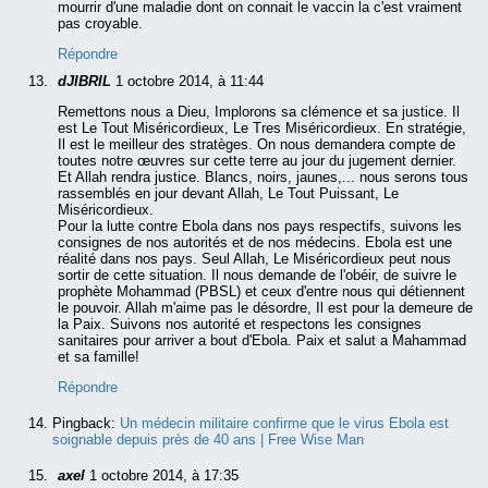
mourrir d'une maladie dont on connait le vaccin la c'est vraiment
pas croyable.
Répondre
dJIBRIL
1 octobre 2014, à 11:44
Remettons nous a Dieu, Implorons sa clémence et sa justice. Il
est Le Tout Miséricordieux, Le Tres Miséricordieux. En stratégie,
Il est le meilleur des stratèges. On nous demandera compte de
toutes notre œuvres sur cette terre au jour du jugement dernier.
Et Allah rendra justice. Blancs, noirs, jaunes,... nous serons tous
rassemblés en jour devant Allah, Le Tout Puissant, Le
Miséricordieux.
Pour la lutte contre Ebola dans nos pays respectifs, suivons les
consignes de nos autorités et de nos médecins. Ebola est une
réalité dans nos pays. Seul Allah, Le Miséricordieux peut nous
sortir de cette situation. Il nous demande de l'obéir, de suivre le
prophète Mohammad (PBSL) et ceux d'entre nous qui détiennent
le pouvoir. Allah m'aime pas le désordre, Il est pour la demeure de
la Paix. Suivons nos autorité et respectons les consignes
sanitaires pour arriver a bout d'Ebola. Paix et salut a Mahammad
et sa famille!
Répondre
Pingback:
Un médecin militaire confirme que le virus Ebola est
soignable depuis près de 40 ans | Free Wise Man
axel
1 octobre 2014, à 17:35