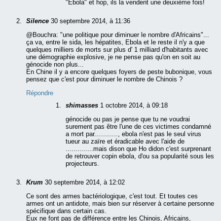
"Ebola" et hop, ils la vendent une deuxième fois!
Silence
30 septembre 2014, à 11:36
@Bouchra: "une politique pour diminuer le nombre d'Africains"...
ça va, entre le sida, les hépatites, Ebola et le reste il n'y a que
quelques milliers de morts sur plus d' 1 milliard d'habitants avec
une démographie explosive, je ne pense pas qu'on en soit au
génocide non plus...
En Chine il y a encore quelques foyers de peste bubonique, vous
pensez que c'est pour diminuer le nombre de Chinois ?
Répondre
shimasses
1 octobre 2014, à 09:18
génocide ou pas je pense que tu ne voudrai
surement pas être l'une de ces victimes condamné
a mort par............, ebola n'est pas le seul virus
tueur au zaïre et éradicable avec l'aide de
..............mais dison que Ho didon c'est surprenant
de retrouver copin ebola, d'ou sa popularité sous les
projecteurs.
Krum
30 septembre 2014, à 12:02
Ce sont des armes bactériologique, c'est tout. Et toutes ces
armes ont un antidote, mais bien sur réserver à certaine personne
spécifique dans certain cas.
Eux ne font pas de différence entre les Chinois, Africains,