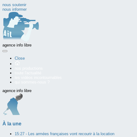
nous soutenir
nous informer
agence info libre
Close
nos productions
toute l'actualité
les vidéos incontournables
qui sommes-nous ?
agence info libre
À la une
15:27 -
Les armées françaises vont recourir à la location