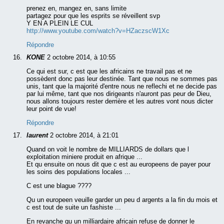
prenez en, mangez en, sans limite
partagez pour que les esprits se réveillent svp
Y EN A PLEIN LE CUL
http://www.youtube.com/watch?v=HZaczscW1Xc
Répondre
KONE
2 octobre 2014, à 10:55
Ce qui est sur, c est que les africains ne travail pas et ne
possèdent donc pas leur destinée. Tant que nous ne sommes pas
unis, tant que la majorité d'entre nous ne reflechi et ne decide pas
par lui même, tant que nos dirigeants n'auront pas peur de Dieu,
nous allons toujours rester derrière et les autres vont nous dicter
leur point de vue!
Répondre
laurent
2 octobre 2014, à 21:01
Quand on voit le nombre de MILLIARDS de dollars que l
exploitation miniere produit en afrique ...
Et qu ensuite on nous dit que c est au europeens de payer pour
les soins des populations locales ...
C est une blague ????
Qu un europeen veuille garder un peu d argents a la fin du mois et
c est tout de suite un fashiste ...
En revanche qu un milliardaire africain refuse de donner le