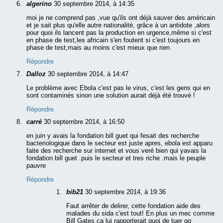
algerino
30 septembre 2014, à 14:35
moi je ne comprend pas ,vue qu'ils ont déjà sauver des américain
et je sait plus qu'elle autre nationalité, grâce à un antidote ,alors
pour quoi ils lancent pas la production en urgence,même si c'est
en phase de test,les africain s'en foutent si c'est toujours en
phase de test,mais au moins c'est mieux que rien
Répondre
Dalloz
30 septembre 2014, à 14:47
Le problème avec Ebola c'est pas le virus, c'est les gens qui en
sont contaminés sinon une solution aurait déjà été trouvé !
Répondre
carré
30 septembre 2014, à 16:50
en juin y avais la fondation bill guet qui fesait des recherche
bacteriologique dans le secteur est juste apres, ebola est apparu
faite des recherche sur internet et vous veré bien qui yavais la
fondation bill guet .puis le secteur et tres riche .mais le peuple
pauvre
Répondre
bib21
30 septembre 2014, à 19:36
Faut arrêter de delirer, cette fondation aide des
malades du sida c'est tout! En plus un mec comme
Bill Gates ca lui rapporterait quoi de tuer qq