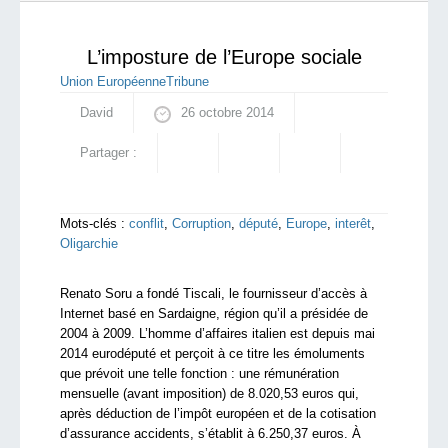
américaines financent massivement les colonies
Starting Doc
illégales...
L’imposture de l’Europe sociale
Union Européenne
Tribune
David
26 octobre 2014
Partager :
Mots-clés :
conflit
,
Corruption
,
député
,
Europe
,
interêt
,
Oligarchie
Renato Soru a fondé Tiscali, le fournisseur d’accès à
Internet basé en Sardaigne, région qu’il a présidée de
2004 à 2009. L’homme d’affaires italien est depuis mai
2014 eurodéputé et perçoit à ce titre les émoluments
que prévoit une telle fonction : une rémunération
mensuelle (avant imposition) de 8.020,53 euros qui,
après déduction de l’impôt européen et de la cotisation
d’assurance accidents, s’établit à 6.250,37 euros. À