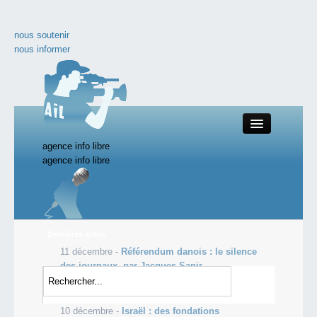
nous soutenir
nous informer
agence info libre
Close
agence info libre
Productions AIL
Dernières actus
11 décembre -
Référendum danois : le silence
Actualité
des journaux, par Jacques Sapir
11 décembre -
Haro contre contre le gaspillage
nos documentaires
alimentaire
10 décembre -
Israël : des fondations