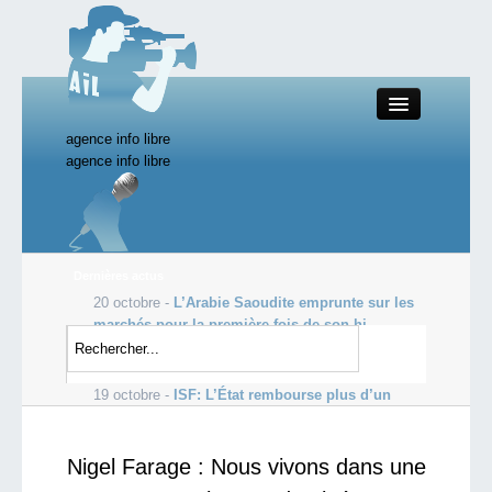
agence info libre
Close
agence info libre
Productions AIL
Dernières actus
20 octobre -
L’Arabie Saoudite emprunte sur les
Actualité
marchés pour la première fois de son hi...
19 octobre -
Les profits de Goldman Sachs
Starting Doc
s’envolent, dopés par le courtage
19 octobre -
ISF: L’État rembourse plus d’un
milliard d’euros aux ultra-ric...
Boutique AIL
Nigel Farage : Nous vivons dans une