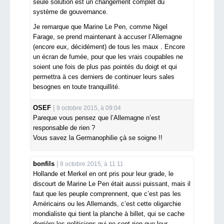
seule solution est un changement complet du
système de gouvernance.
Je remarque que Marine Le Pen, comme Nigel
Farage, se prend maintenant à accuser l’Allemagne
(encore eux, décidément) de tous les maux . Encore
un écran de fumée, pour que les vrais coupables ne
soient une fois de plus pas pointés du doigt et qui
permettra à ces derniers de continuer leurs sales
besognes en toute tranquillité.
OSEF
9 octobre 2015, à 09:04
Pareque vous pensez que l’Allemagne n’est
responsable de rien ?
Vous savez la Germanophilie çà se soigne !!
bonfils
8 octobre 2015, à 11:11
Hollande et Merkel en ont pris pour leur grade, le
discourt de Marine Le Pen était aussi puissant, mais il
faut que les peuple comprennent, que c’est pas les
Américains ou les Allemands, c’est cette oligarchie
mondialiste qui tient la planche à billet, qui se cache
derrière les politiciens qui ne sont rien que leur