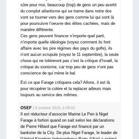
sûre pour moi, beaucoup (trop) de gens un peu avertit
du complot atlantisme qui se trame dans notre dos
vont se tourner vers des gens comme lui qui sont là
pour poursuivre l’oeuvre des élites cachées, mais de
manière différente.
Ces gens peuvent financer n’importe quel parti,
n’importe quelle idéologie (voyez comment ils font
affaire avec les pire régimes des pays du golfe), ils
n’ont aucun scrupule (voyez le 11 septembre), la seule
chose qui ne toléreront pas c’est la critique d’Israël, la
critique du sionisme, car trop peu de gens n’ont pas
conscience de qui mène le bal.
Est ce que Farage critiquera cela? Allons, il est là
pour récupérer la colère et la replacer ailleurs mais
toujours au service des mêmes.
OSEF
9 octobre 2015, à 09:02
Il est réducteur d’associer Marine Le Pen à Nigel
Farage à fortiori quand on sait selon les déclarations
de Pierre Hillard que Farage est financé par un
bankster de la City. De plus Nigel Farage, le leader de
l’United Kingdom Independence Party (Ukip) a estimé