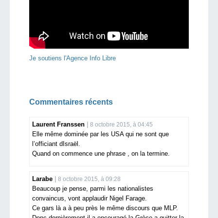
Je soutiens l'Agence Info Libre
Commentaires récents
Laurent Franssen
8 octobre 2015, à 04:45
Elle même dominée par les USA qui ne sont que
l’officiant dIsraël.
Quand on commence une phrase , on la termine.
Larabe
8 octobre 2015, à 09:28
Beaucoup je pense, parmi les nationalistes
convaincus, vont applaudir Nigel Farage.
Ce gars là a à peu près le même discours que MLP.
Donc dernièrement il a encouragé la Grèce a quitter la