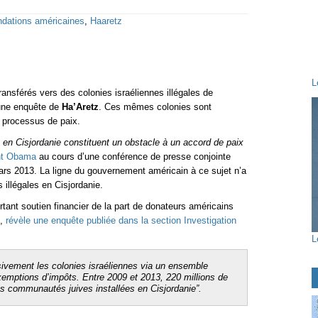
ndations américaines
,
Haaretz
L
ransférés vers des colonies israéliennes illégales de
 une enquête de
Ha’Aretz
. Ces mêmes colonies sont
 processus de paix.
s en Cisjordanie constituent un obstacle à un accord de paix
ent Obama
au cours d’une conférence de presse conjointe
rs 2013. La ligne du gouvernement américain à ce sujet n’a
illégales en Cisjordanie.
tant soutien financier de la part de donateurs américains
e,
révèle une enquête publiée dans la section Investigation
L
ivement les colonies israéliennes via un ensemble
exemptions d’impôts. Entre 2009 et 2013, 220 millions de
des communautés juives installées en Cisjordanie”.