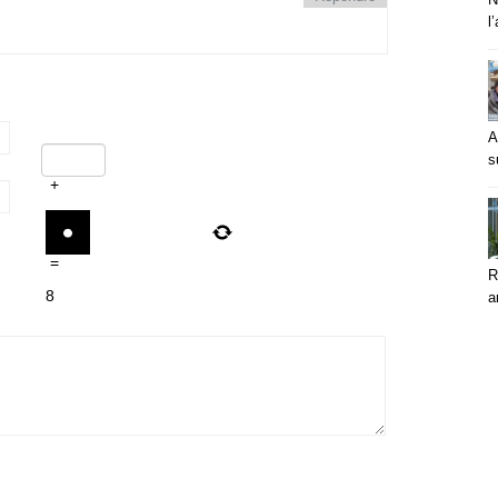
l
A
s
+
=
R
8
a