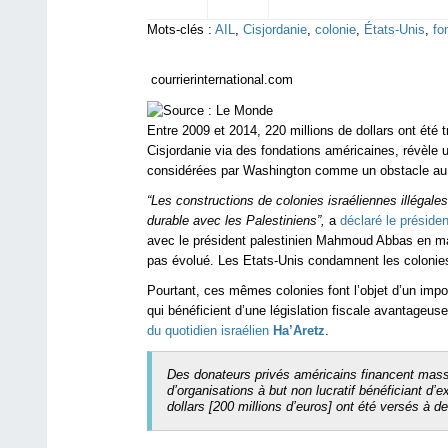
Mots-clés :
AIL
,
Cisjordanie
,
colonie
,
États-Unis
,
fo
courrierinternational.com
Entre 2009 et 2014, 220 millions de dollars ont été t
Cisjordanie via des fondations américaines, révèle
considérées par Washington comme un obstacle au
“Les constructions de colonies israéliennes illégale
durable avec les Palestiniens”,
a
déclaré le présid
avec le président palestinien Mahmoud Abbas en ma
pas évolué. Les Etats-Unis condamnent les colonies 
Pourtant, ces mêmes colonies font l’objet d’un impor
qui bénéficient d’une législation fiscale avantageus
du quotidien israélien
Ha’Aretz
.
Des donateurs privés américains financent mass
d’organisations à but non lucratif bénéficiant d’
dollars [200 millions d’euros] ont été versés à 