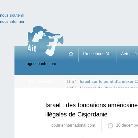
nous soutenir
nous informer
Productions AIL
Actualité
agence info libre
11:57 -
Israël sur le point d’annexer 1
Dernières actus
10:53 -
L’accord de libre-échange tran
09:50 -
Goldman Sachs paie pour que le Royaume-Uni 
Israël : des fondations américain
illégales de Cisjordanie
courrierinternational.com
10 décembr