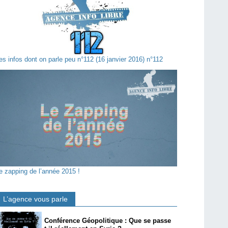
es infos dont on parle peu n°112 (16 janvier 2016) n°112
e zapping de l’année 2015 !
L’agence vous parle
Conférence Géopolitique : Que se passe