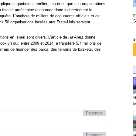
explique le quotidien israélien, les dons que ces organisations
on fiscale américaine encourage donc indirectement la
p
enquête. L’analyse de milliers de documents officiels et de
S
ins 50 organisations basées aux Etats-Unis seraient
ions en Israël sont divers. L’article de
Ha’Aretz
donne
s
oklyn qui, entre 2009 et 2014, a transféré 5,7 millions de
ermis de financer des parcs, des terrains de baskets, des
N
l
Répondre
Répondre
N