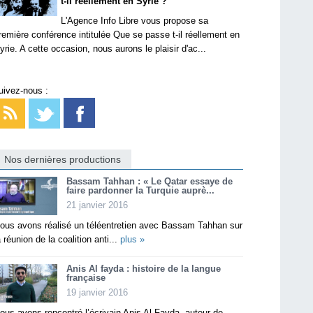
t-il réellement en Syrie ?
L'Agence Info Libre vous propose sa
remière conférence intitulée Que se passe t-il réellement en
yrie. A cette occasion, nous aurons le plaisir d'ac...
uivez-nous :
Nos dernières productions
Bassam Tahhan : « Le Qatar essaye de
faire pardonner la Turquie auprè...
21 janvier 2016
ous avons réalisé un téléentretien avec Bassam Tahhan sur
a réunion de la coalition anti...
plus »
Anis Al fayda : histoire de la langue
française
19 janvier 2016
ous avons rencontré l’écrivain Anis Al Fayda, auteur de