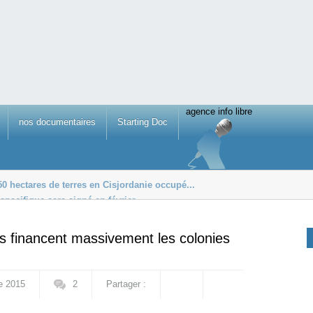
agence info libre
nos documentaires
Starting Doc
50 hectares de terres en Cisjordanie occupé...
spacifique sera signé en février
reste dans l’UE
es financent massivement les colonies
e 2015
2
Partager :