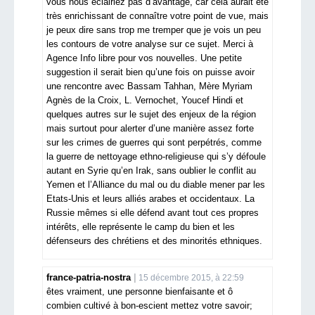
vous nous eclairiez pas d’avantage, car cela aurait été
très enrichissant de connaître votre point de vue, mais
je peux dire sans trop me tremper que je vois un peu
les contours de votre analyse sur ce sujet. Merci à
Agence Info libre pour vos nouvelles. Une petite
suggestion il serait bien qu’une fois on puisse avoir
une rencontre avec Bassam Tahhan, Mère Myriam
Agnès de la Croix, L. Vernochet, Youcef Hindi et
quelques autres sur le sujet des enjeux de la région
mais surtout pour alerter d’une manière assez forte
sur les crimes de guerres qui sont perpétrés, comme
la guerre de nettoyage ethno-religieuse qui s’y défoule
autant en Syrie qu’en Irak, sans oublier le conflit au
Yemen et l’Alliance du mal ou du diable mener par les
Etats-Unis et leurs alliés arabes et occidentaux. La
Russie mêmes si elle défend avant tout ces propres
intérêts, elle représente le camp du bien et les
défenseurs des chrétiens et des minorités ethniques.
france-patria-nostra
15 décembre 2015, à 22:59
êtes vraiment, une personne bienfaisante et ô
combien cultivé à bon-escient mettez votre savoir;