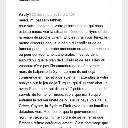
Azuly
13 décembre 2015, à 17:03
merci, m. bassam tahhan,
pour votre analyse et votre points de vue, qui nous
aides à mieux voir la situation réelle de la Syrie et de
la région du proche Orient. Et c’est vrai vous tenez le
même discours depuis le début du conflit et de ce
fumeux printemps arabe américain ou arabo-americain
ou pour qui veut americano-arabe. Il est évident
aujourd’hui que le plan de l’OTAN et de ses alliés ou
vassaux c’est pas l’instauration de la démocratie,
mais de baljanisé la Syrie, comme ils ont déjà
commencé en Irak et à ce sujet je m’attendais à votre
analyse sur le jeu de ja Turquie, qui d’un coté abat un
avion Russe pour soi-disants 17 petites secondes de
survols du territoire Turque. Alors que ma Turquie
enfreind la souveraineté de plusieurs pays voisins, la
Grèce, Chypre, la Syrie et l’Irak avec tout un bataillon
détachés vers Mossoul et que le gouvernement
légitime irakien lui intime l’ordre de se retirer et que
Erdogan refuse catégoriquement. C’est dommage que