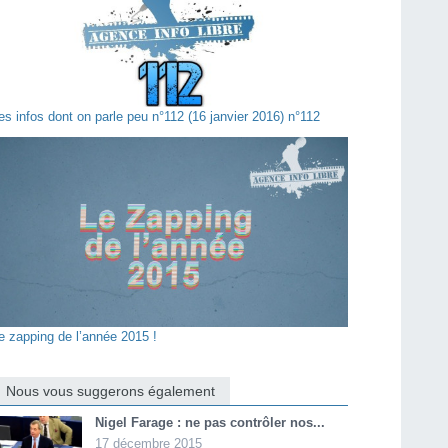
es infos dont on parle peu n°112 (16 janvier 2016) n°112
e zapping de l’année 2015 !
Nous vous suggerons également
Nigel Farage : ne pas contrôler nos...
17 décembre 2015