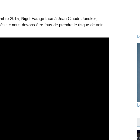
embre 2015, Nigel Farage face à Jean-Claude Juncker,
és : « nous devons être fous de prendre le risque de voir
L
L