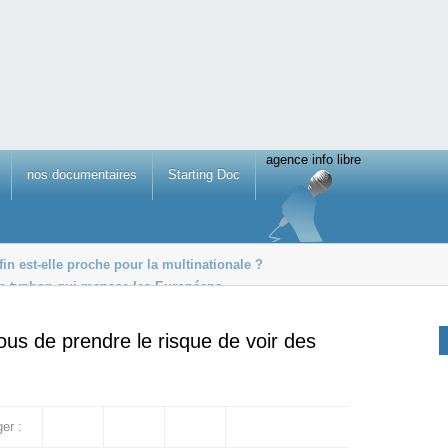
agence info libre
nos documentaires
Starting Doc
in est-elle proche pour la multinationale ?
, un typhon qui menace les Européens
e le terrorisme
ous de prendre le risque de voir des
er :