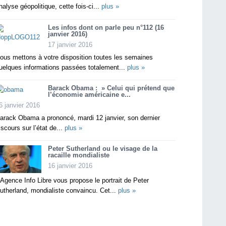
nalyse géopolitique, cette fois-ci...
plus »
Les infos dont on parle peu n°112 (16
janvier 2016)
17 janvier 2016
ous mettons à votre disposition toutes les semaines
uelques informations passées totalement...
plus »
Barack Obama : » Celui qui prétend que
l’économie américaine e...
6 janvier 2016
arack Obama a prononcé, mardi 12 janvier, son dernier
iscours sur l’état de...
plus »
Peter Sutherland ou le visage de la
racaille mondialiste
16 janvier 2016
’Agence Info Libre vous propose le portrait de Peter
utherland, mondialiste convaincu. Cet...
plus »