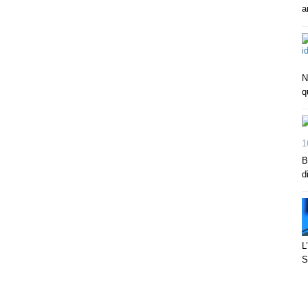
a
N
q
1
B
d
L
S