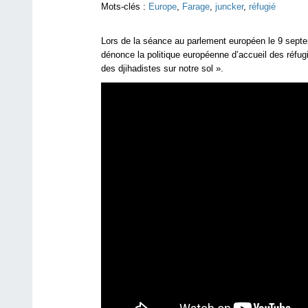
Mots-clés :
Europe
,
Farage
,
juncker
,
réfugié
Lors de la séance au parlement européen le 9 sept
dénonce la politique européenne d’accueil des réfugi
des djihadistes sur notre sol ».