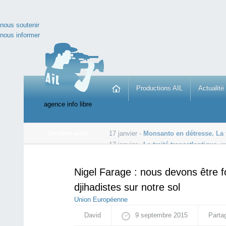
nous soutenir
nous informer
Productions AIL
Actualité
agence info libre
17 janvier -
Monsanto en détresse. La f
Dernières actus
17 janvier -
Le traité transatlantique
17 janvier -
En France, le chômage tue 100 fois plus qu
Nigel Farage : nous devons être f
djihadistes sur notre sol
Union Européenne
David
9 septembre 2015
Partag