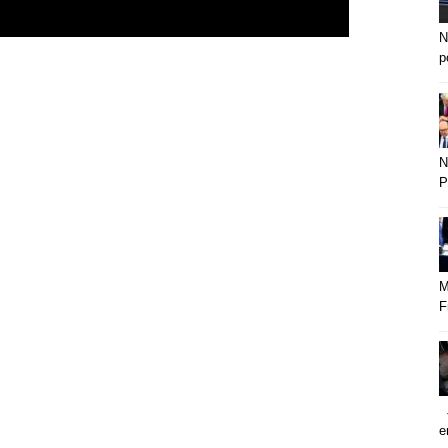
N
p
N
P
M
F
J
e