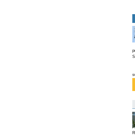
p
S
s
R