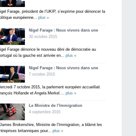
igel Farage, président de l’UKIP, s’exprime pour dénoncer la
olitique européenne...
plus »
Nigel Farage : Nous vivons dans une
30 octobre 2015
igel Farage dénonce le nouveau déni de démocratie au
ortugal où la gauche est arrivée en...
plus »
Nigel Farage : Nous vivons dans une
7 octobre 2015
ercredi 7 octobre 2015, la parlement européen accueillait
rançois Hollande et Angela Merkel....
plus »
Le Ministre de l’Immigration
4 septembre 2015
ames Brokenshire, Ministre de l’Immigration, a blâmé les
ntreprises britanniques pour...
plus »