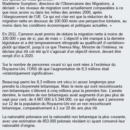
Madeleine Sumption, directrice de l’Observatoire des Migrations, a
déclaré: « les niveaux de migration sont actuellement comparables à ce
que nous avons vu dans les milieu des années 2000, après
l’élargissement de l’UE. Ce qui est clair est que la réduction de la
migration nette en dessous de 100 000 reste une perspective lointaine, au
moins dans les conditions économiques et politiques actuelles. »
En 2011, Cameron avait promis de réduire la migration nette à moins de
100.000 « pas de si, pas de mais ». L’objectif a été manqué à la dernière
législature et a été temporairement rétrogradé au qualificatif d’«ambition»
plutôt qu’objectif, jusqu’à ce que Theresa May, Ministre de l’Intérieur, ne
déclare plus tôt cet été qu’il s’agissait d’un objectif rénové, devant être
rempli d’ici à 2020.
Sur le nombre de personnes vivant ici qui sont nées à l’extérieur du
Royaume-Uni, l’ONS dit que l’augmentation de 8,3 millions était
«statistiquement significative».
Beaucoup parmi les 8,3 millions ont vécu ici assez longtemps pour
prendre la citoyenneté britannique. Mais le reste qui sont ressortissants
non britanniques s’élèvent à cinq millions pour la première fois. L’année
dernière, le nombre de non britanniques avait augmenté d’un peu plus de
sept pour cent, de 4.987.000 à 5.344.000, ce qui signifie que 1 personne
sur 12 de la population du Royaume-Uni est un non ressortissant
britannique, comparativement à 1 sur 20 dix ans plus tôt.
La nationalité polonaise est la nationalité non britannique la plus courante,
avec une estimation de 853.000 polonais résidant ici ayant conservé leur
nationalité d’origine.