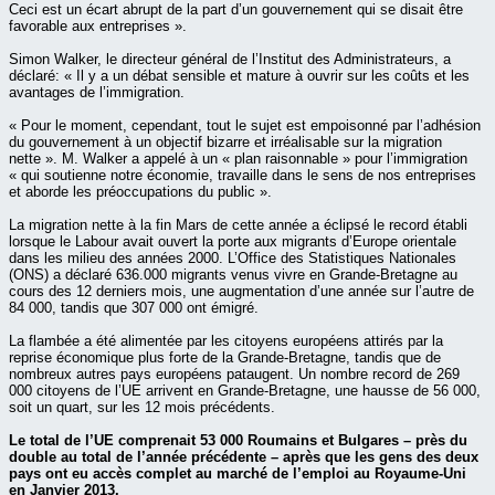
Ceci est un écart abrupt de la part d’un gouvernement qui se disait être
favorable aux entreprises ».
Simon Walker, le directeur général de l’Institut des Administrateurs, a
déclaré: « Il y a un débat sensible et mature à ouvrir sur les coûts et les
avantages de l’immigration.
« Pour le moment, cependant, tout le sujet est empoisonné par l’adhésion
du gouvernement à un objectif bizarre et irréalisable sur la migration
nette ». M. Walker a appelé à un « plan raisonnable » pour l’immigration
« qui soutienne notre économie, travaille dans le sens de nos entreprises
et aborde les préoccupations du public ».
La migration nette à la fin Mars de cette année a éclipsé le record établi
lorsque le Labour avait ouvert la porte aux migrants d’Europe orientale
dans les milieu des années 2000. L’Office des Statistiques Nationales
(ONS) a déclaré 636.000 migrants venus vivre en Grande-Bretagne au
cours des 12 derniers mois, une augmentation d’une année sur l’autre de
84 000, tandis que 307 000 ont émigré.
La flambée a été alimentée par les citoyens européens attirés par la
reprise économique plus forte de la Grande-Bretagne, tandis que de
nombreux autres pays européens pataugent. Un nombre record de 269
000 citoyens de l’UE arrivent en Grande-Bretagne, une hausse de 56 000,
soit un quart, sur les 12 mois précédents.
Le total de l’UE comprenait 53 000 Roumains et Bulgares – près du
double au total de l’année précédente – après que les gens des deux
pays ont eu accès complet au marché de l’emploi au Royaume-Uni
en Janvier 2013.