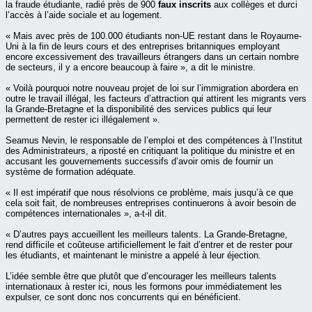
la fraude étudiante, radié près de 900
faux inscrits
aux collèges et durci
l’accès à l’aide sociale et au logement.
« Mais avec près de 100.000 étudiants non-UE restant dans le Royaume-
Uni à la fin de leurs cours et des entreprises britanniques employant
encore excessivement des travailleurs étrangers dans un certain nombre
de secteurs, il y a encore beaucoup à faire », a dit le ministre.
« Voilà pourquoi notre nouveau projet de loi sur l’immigration abordera en
outre le travail illégal, les facteurs d’attraction qui attirent les migrants vers
la Grande-Bretagne et la disponibilité des services publics qui leur
permettent de rester ici illégalement ».
Seamus Nevin, le responsable de l’emploi et des compétences à l’Institut
des Administrateurs, a riposté en critiquant la politique du ministre et en
accusant les gouvernements successifs d’avoir omis de fournir un
système de formation adéquate.
« Il est impératif que nous résolvions ce problème, mais jusqu’à ce que
cela soit fait, de nombreuses entreprises continuerons à avoir besoin de
compétences internationales », a-t-il dit.
« D’autres pays accueillent les meilleurs talents. La Grande-Bretagne,
rend difficile et coûteuse artificiellement le fait d’entrer et de rester pour
les étudiants, et maintenant le ministre a appelé à leur éjection.
L’idée semble être que plutôt que d’encourager les meilleurs talents
internationaux à rester ici, nous les formons pour immédiatement les
expulser, ce sont donc nos concurrents qui en bénéficient.