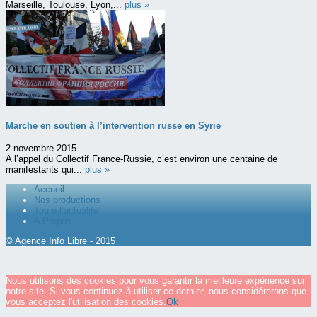
Marseille, Toulouse, Lyon,...
plus »
Marche en soutien à l’intervention russe en Syrie
2 novembre 2015
A l’appel du Collectif France-Russie, c’est environ une centaine de
manifestants qui...
plus »
Accueil
Nos productions
Toute l’actualité
A Propos
© Agence Info Libre - 2015
Nous utilisons des cookies pour vous garantir la meilleure expérience sur
notre site. Si vous continuez à utiliser ce dernier, nous considérerons que
vous acceptez l'utilisation des cookies.
Ok