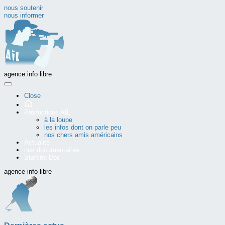
nous soutenir
nous informer
agence info libre
Close
Productions AIL
à la loupe
les infos dont on parle peu
nos chers amis américains
Actualité
nos documentaires
Starting Doc
agence info libre