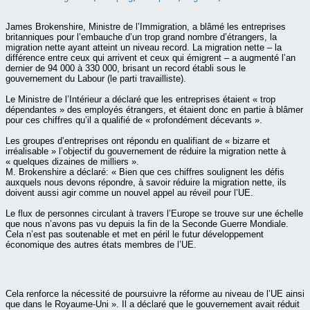
James Brokenshire, Ministre de l’Immigration, a blâmé les entreprises
britanniques pour l’embauche d’un trop grand nombre d’étrangers, la
migration nette ayant atteint un niveau record. La migration nette – la
différence entre ceux qui arrivent et ceux qui émigrent – a augmenté l’an
dernier de 94 000 à 330 000, brisant un record établi sous le
gouvernement du Labour (le parti travailliste).
Le Ministre de l’Intérieur a déclaré que les entreprises étaient « trop
dépendantes » des employés étrangers, et étaient donc en partie à blâmer
pour ces chiffres qu’il a qualifié de « profondément décevants ».
Les groupes d’entreprises ont répondu en qualifiant de « bizarre et
irréalisable » l’objectif du gouvernement de réduire la migration nette à
« quelques dizaines de milliers ».
M. Brokenshire a déclaré: « Bien que ces chiffres soulignent les défis
auxquels nous devons répondre, à savoir réduire la migration nette, ils
doivent aussi agir comme un nouvel appel au réveil pour l’UE.
Le flux de personnes circulant à travers l’Europe se trouve sur une échelle
que nous n’avons pas vu depuis la fin de la Seconde Guerre Mondiale.
Cela n’est pas soutenable et met en péril le futur développement
économique des autres états membres de l’UE.
Cela renforce la nécessité de poursuivre la réforme au niveau de l’UE ainsi
que dans le Royaume-Uni ». Il a déclaré que le gouvernement avait réduit