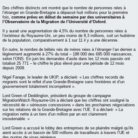
Des chiffres distincts ont montré que le nombre de personnes nées à
l’étranger en Grande-Bretagne a dépassé huit millions pour la première
fois,
comme prévu en début de semaine par des universitaires à
l’Observatoire de la Migration de l’Université d’Oxford
.
Il y aurait une augmentation de 4,5% du nombre de personnes nées à
l’extérieur du Royaume-Uni, un peu moins de 8,3 millions, soit un huitième
de la population, comparativement à 1 sur 11 il y a une décennie.
En outre, le nombre de bébés nés de mères nées à l’étranger l’an dernier a
légèrement augmenté à 27% du total – 188 000 des 695 000 naissances,
selon l’ONS. En juin les demandes d’asile dans les 12 mois passés ont
totalisé 25 771 – le chiffre le plus élevé pour une période de 12 mois
depuis 2009.
Nigel Farage, le leader de UKIP, a déclaré: « Les chiffres records de
migrants sont le reflet d’une Grande-Bretagne sans frontières et d’un
gouvernement totalement incompétent ».
Lord Green of Deddington, président du groupe de campagne
MigrationWatch Royaume-Uni a déclaré que les chiffres ont souligné la
nécessité de « sérieuses concessions » dans les prochaines négociations
sur les relations de la Grande-Bretagne avec l’UE. Il a déclaré: « La
migration nette à un tiers d’un million par an est clairement
insoutenable. »
Lord Green a accusé le lobby des entreprises de se plaindre malgré qu’ils
aient accès à un bassin de 500 millions de travailleurs à travers l’UE et
des quotas de visas généreux.