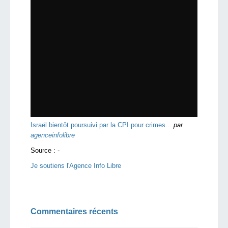
Israël bientôt poursuivi par la CPI pour crimes...
par
agenceinfolibre
Source :
-
Je soutiens l'Agence Info Libre
Commentaires récents