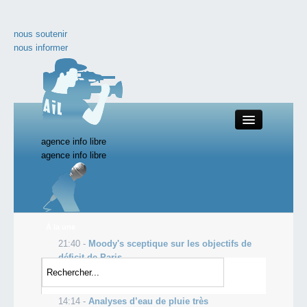
nous soutenir
nous informer
agence info libre
Close
agence info libre
nos productions
À la une
21:40 -
Moody's sceptique sur les objectifs de
toute l'actualité
déficit de Paris
19:05 -
Manifester pour Gaza n'est pas halal,
les vidéos incontournables
selon le Mufti d'Arabie Saoudite
14:14 -
Analyses d’eau de pluie très