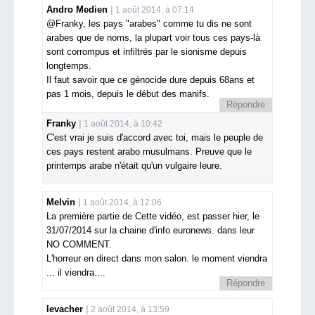
Andro Medien
1 août 2014, à 07:14
@Franky, les pays "arabes" comme tu dis ne sont
arabes que de noms, la plupart voir tous ces pays-là
sont corrompus et infiltrés par le sionisme depuis
longtemps.
Il faut savoir que ce génocide dure depuis 68ans et
pas 1 mois, depuis le début des manifs.
Répondre
Franky
1 août 2014, à 10:42
C'est vrai je suis d'accord avec toi, mais le peuple de
ces pays restent arabo musulmans. Preuve que le
printemps arabe n'était qu'un vulgaire leure.
Melvin
1 août 2014, à 12:06
La première partie de Cette vidéo, est passer hier, le
31/07/2014 sur la chaine d'info euronews. dans leur
NO COMMENT.
L'horreur en direct dans mon salon. le moment viendra
... il viendra....
Répondre
levacher
2 août 2014, à 13:59