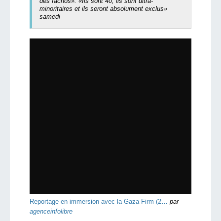
des fachos». «Ils sont 40, ils sont ultra-
minoritaires et ils seront absolument exclus»
samedi
Reportage en immersion avec la Gaza Firm (2…
par
agenceinfolibre