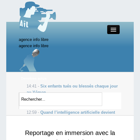
agence info libre
Close
agence info libre
Productions AIL
Dernières actus
14:41 -
Six enfants tués ou blessés chaque jour
Actualité
au Yémen
14:12 -
Attentat suicide de l’EI à Bagdad, trois
Starting Doc
morts et 22 blessés
12:59 -
Quand l’intelligence artificielle devient
imbécile
Boutique AIL
Reportage en immersion avec la
Forum AIL