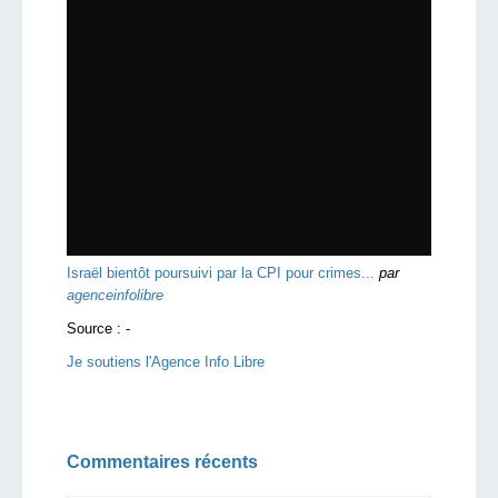
Israël bientôt poursuivi par la CPI pour crimes...
par
agenceinfolibre
Source :
-
Je soutiens l'Agence Info Libre
Commentaires récents