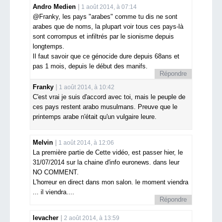
Andro Medien
1 août 2014, à 07:14
@Franky, les pays "arabes" comme tu dis ne sont
arabes que de noms, la plupart voir tous ces pays-là
sont corrompus et infiltrés par le sionisme depuis
longtemps.
Il faut savoir que ce génocide dure depuis 68ans et
pas 1 mois, depuis le début des manifs.
Répondre
Franky
1 août 2014, à 10:42
C'est vrai je suis d'accord avec toi, mais le peuple de
ces pays restent arabo musulmans. Preuve que le
printemps arabe n'était qu'un vulgaire leure.
Melvin
1 août 2014, à 12:06
La première partie de Cette vidéo, est passer hier, le
31/07/2014 sur la chaine d'info euronews. dans leur
NO COMMENT.
L'horreur en direct dans mon salon. le moment viendra
... il viendra....
Répondre
levacher
2 août 2014, à 13:59