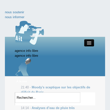
nous soutenir
nous informer
agence info libre
Close
agence info libre
nos productions
À la une
21:40 -
Moody's sceptique sur les objectifs de
toute l'actualité
déficit de Paris
19:05 -
Manifester pour Gaza n'est pas halal,
les vidéos incontournables
selon le Mufti d'Arabie Saoudite
14:14 -
Analyses d’eau de pluie très