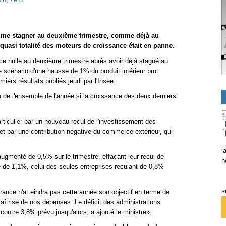
olume stagner au deuxième trimestre, comme déjà au
 quasi totalité des moteurs de croissance était en panne.
ce nulle au deuxième trimestre après avoir déjà stagné au
le scénario d'une hausse de 1% du produit intérieur brut
iers résultats publiés jeudi par l'Insee.
u de l'ensemble de l'année si la croissance des deux derniers
rticulier par un nouveau recul de l'investissement des
 et par une contribution négative du commerce extérieur, qui
l
enté de 0,5% sur le trimestre, effaçant leur recul de
n
é de 1,1%, celui des seules entreprises reculant de 0,8%
s
ance n'atteindra pas cette année son objectif en terme de
maîtrise de nos dépenses. Le déficit des administrations
contre 3,8% prévu jusqu'alors, a ajouté le ministre».