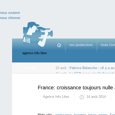
nous soutenir
nous informer
nos productions
toute l'ac
agence info libre
15 août -
Fabrice Balanche : «Il y a au
À la une
15 août -
Le FSB russe nie l’informatio
15 août -
Des blindés russes sont entrés sur le territoi
France: croissance toujours nulle
Agence Info Libre
14 août 2014
Mots-clés :
croissance
,
écoomie
,
Insee
,
panne
,
Sap