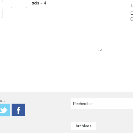
− trois = 4
1
E
G
s :
Archives