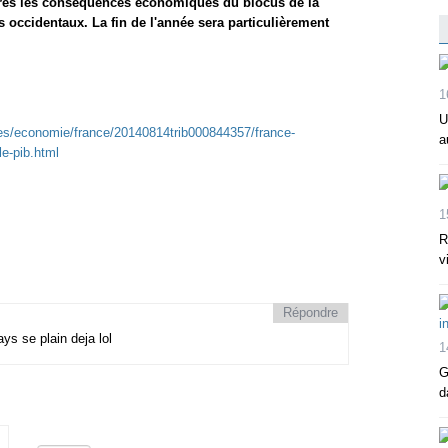
ffres les conséquences économiques du blocus de la
 occidentaux. La fin de l'année sera particulièrement
1
U
lites/economie/france/20140814trib000844357/france-
a
le-pib.html
1
R
v
Répondre
ys se plain deja lol
1
G
d