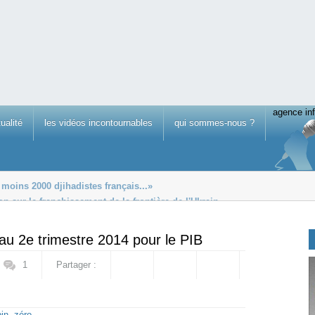
agence inf
tualité
les vidéos incontournables
qui sommes-nous ?
 moins 2000 djihadistes français...»
n sur le franchissement de la frontière de l'Ukrain...
re ukrainien
 au 2e trimestre 2014 pour le PIB
1
Partager :
in
,
zéro