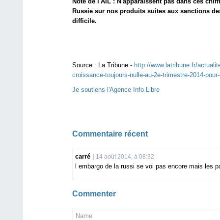
Note de l'AIL : N'apparaissent pas dans ces chi
Russie sur nos produits suites aux sanctions des
difficile.
Source :
La Tribune -
http://www.latribune.fr/actua
croissance-toujours-nulle-au-2e-trimestre-2014-pour-
Je soutiens l'Agence Info Libre
Commentaire récent
carré
14 août 2014, à 08:32
l embargo de la russi se voi pas encore mais les pa
Commenter