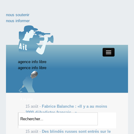
nous soutenir
nous informer
agence info libre
Close
agence info libre
nos productions
À la une
15 août -
Fabrice Balanche : «Il y a au moins
toute l'actualité
2000 djihadistes français...»
15 août -
Le FSB russe nie l’information sur le
les vidéos incontournables
franchissement de la frontière de l'Ukrain...
15 août -
Des blindés russes sont entrés sur le