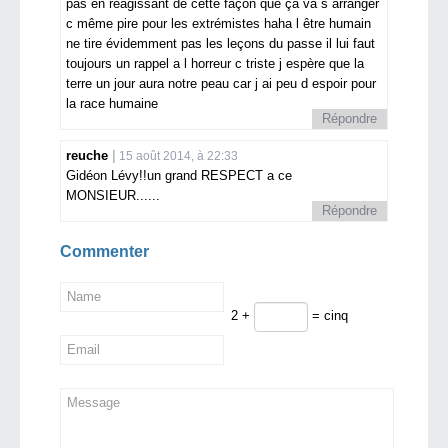
pas en réagissant de cette façon que ça va s arranger
c même pire pour les extrémistes haha l être humain
ne tire évidemment pas les leçons du passe il lui faut
toujours un rappel a l horreur c triste j espère que la
terre un jour aura notre peau car j ai peu d espoir pour
la race humaine
Répondre
reuche
15 août 2014, à 22:33
Gidéon Lévy!!un grand RESPECT a ce
MONSIEUR......
Répondre
Commenter
2 +
= cinq