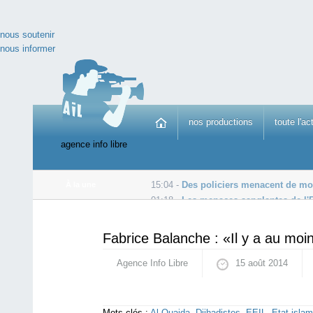
nous soutenir
nous informer
nos productions
toute l'ac
agence info libre
15:04 -
Des policiers menacent de mor
À la une
01:18 -
Les menaces sanglantes de l'E
19 août -
Des ONG dénoncent le conseiller pro-OGM d
Fabrice Balanche : «Il y a au moin
Agence Info Libre
15 août 2014
Mots-clés :
Al-Quaida
,
Djihadistes
,
EEIL
,
Etat isla