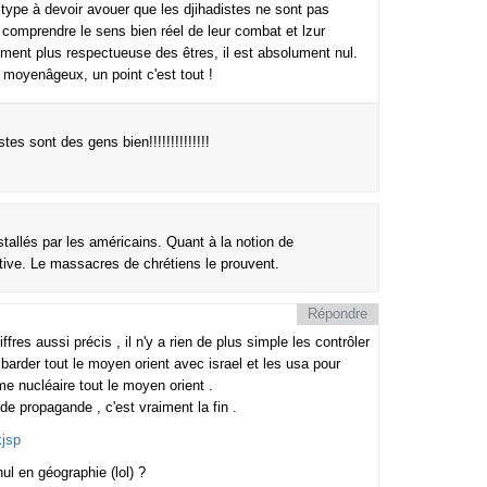
u type à devoir avouer que les djihadistes ne sont pas
comprendre le sens bien réel de leur combat et lzur
lement plus respectueuse des êtres, il est absolument nul.
 moyenâgeux, un point c'est tout !
es sont des gens bien!!!!!!!!!!!!!!
allés par les américains. Quant à la notion de
lative. Le massacres de chrétiens le prouvent.
Répondre
es aussi précis , il n'y a rien de plus simple les contrôler
arder tout le moyen orient avec israel et les usa pour
me nucléaire tout le moyen orient .
 de propagande , c'est vraiment la fin .
kjsp
nul en géographie (lol) ?