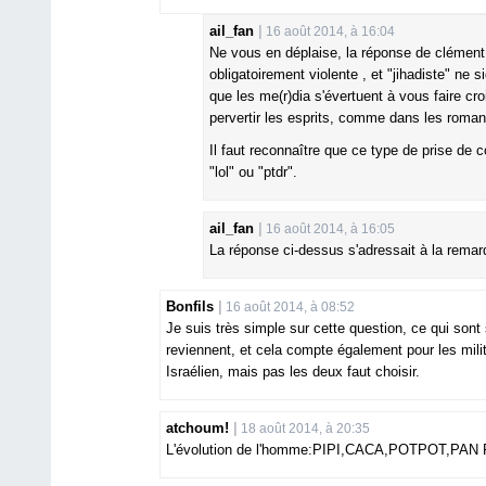
ail_fan
16 août 2014, à 16:04
Ne vous en déplaise, la réponse de clément e
obligatoirement violente , et "jihadiste" ne s
que les me(r)dia s'évertuent à vous faire cro
pervertir les esprits, comme dans les romans
Il faut reconnaître que ce type de prise de 
"lol" ou "ptdr".
ail_fan
16 août 2014, à 16:05
La réponse ci-dessus s'adressait à la rema
Bonfils
16 août 2014, à 08:52
Je suis très simple sur cette question, ce qui sont 
reviennent, et cela compte également pour les milit
Israélien, mais pas les deux faut choisir.
atchoum!
18 août 2014, à 20:35
L'évolution de l'homme:PIPI,CACA,POTPOT,PAN P