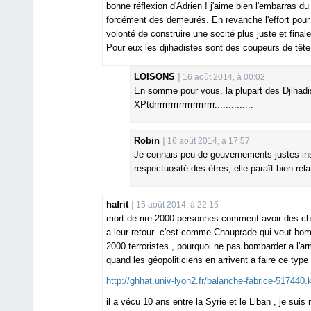
bonne réflexion d'Adrien ! j'aime bien l'embarras d
forcément des demeurés. En revanche l'effort pour 
volonté de construire une socité plus juste et fina
Pour eux les djihadistes sont des coupeurs de tête
LOISONS
16 août 2014, à 00:02
En somme pour vous, la plupart des Djihadist
XPtdrrrrrrrrrrrrrrrrrrrrrr..............
Robin
16 août 2014, à 17:57
Je connais peu de gouvernements justes inst
respectuosité des êtres, elle paraît bien re
hafrit
15 août 2014, à 22:15
mort de rire 2000 personnes comment avoir des chiffr
a leur retour .c'est comme Chauprade qui veut bomb
2000 terroristes , pourquoi ne pas bombarder a l'ar
quand les géopoliticiens en arrivent a faire ce type
http://ghhat.univ-lyon2.fr/balanche-fabrice-517440.
il a vécu 10 ans entre la Syrie et le Liban , je suis 