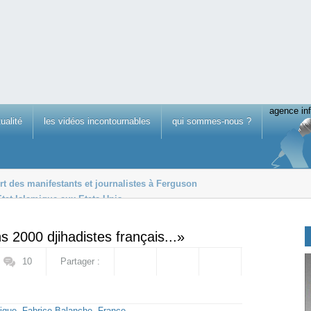
agence inf
tualité
les vidéos incontournables
qui sommes-nous ?
t des manifestants et journalistes à Ferguson
tat Islamique aux Etats-Unis
e la Commission européenne
s 2000 djihadistes français...»
10
Partager :
mique
,
Fabrice Balanche
,
France