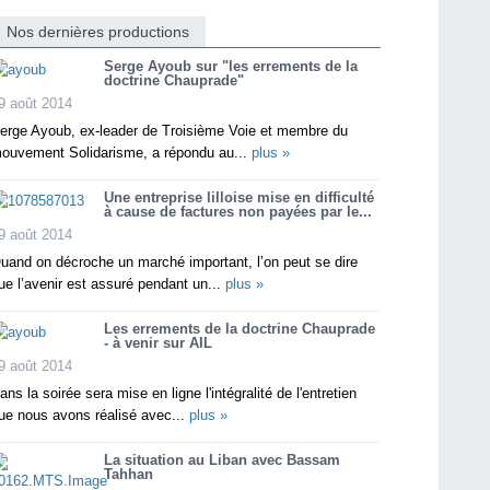
Nos dernières productions
Serge Ayoub sur "les errements de la
doctrine Chauprade"
9 août 2014
erge Ayoub, ex-leader de Troisième Voie et membre du
ouvement Solidarisme, a répondu au...
plus »
Une entreprise lilloise mise en difficulté
à cause de factures non payées par le...
9 août 2014
uand on décroche un marché important, l’on peut se dire
ue l’avenir est assuré pendant un...
plus »
Les errements de la doctrine Chauprade
- à venir sur AIL
9 août 2014
ans la soirée sera mise en ligne l'intégralité de l'entretien
ue nous avons réalisé avec...
plus »
La situation au Liban avec Bassam
Tahhan