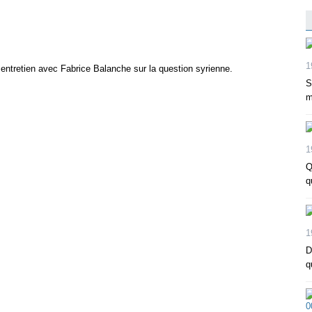
1
 entretien avec Fabrice Balanche sur la question syrienne.
S
m
1
Q
q
1
D
q