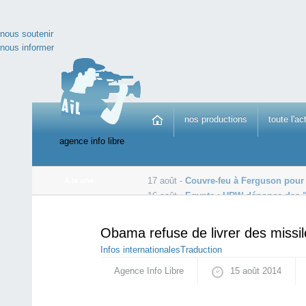
nous soutenir
nous informer
nos productions
toute l'ac
agence info libre
17 août -
Couvre-feu à Ferguson pour
À la une
16 août -
Egypte : HRW dénonce des "
16 août -
Le parlement ukrainien adopte en première lec
Obama refuse de livrer des missile
Infos internationales
Traduction
Agence Info Libre
15 août 2014