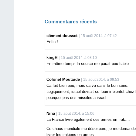
Commentaires récents
clément dousset
15 août 2014, à 07:42
Enfin !.....
kingH
15 août 2014, à 08:10
En même temps la source me parait peu fiable
Colonel Moutarde
15 août 2014, à 09:53
Ca fait bien peu, mais ca va dans le bon sens.
Logiquement, israel devrait se fournir bientot chez 
pourquoi pas des missiles a israel.
Nina
15 août 2014, à 15:06
La France livre également des armes en Irak....
Ce chaos mondiale me désespère, je me demande qui 
livrer les irakiens en armes.