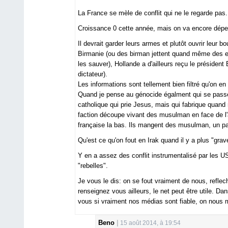
La France se mèle de conflit qui ne le regarde pas.
Croissance 0 cette année, mais on va encore dépen
Il devrait garder leurs armes et plutôt ouvrir leur
Birmanie (ou des birman jettent quand même des en
les sauver), Hollande a d'ailleurs reçu le président B
dictateur).
Les informations sont tellement bien filtré qu'on en
Quand je pense au génocide égalment qui se passe e
catholique qui prie Jesus, mais qui fabrique quand
faction découpe vivant des musulman en face de l
française la bas. Ils mangent des musulman, un p
Qu'est ce qu'on fout en Irak quand il y a plus "grave
Y en a assez des conflit instrumentalisé par les U
"rebelles".
Je vous le dis: on se fout vraiment de nous, reflech
renseignez vous ailleurs, le net peut être utile. 
vous si vraiment nos médias sont fiable, on nous 
Beno
15 août 2014, à 19:54