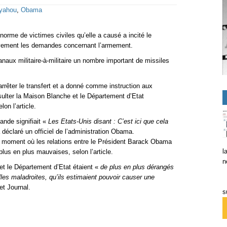
yahou
,
Obama
norme de victimes civiles qu’elle a causé a incité le
ivement les demandes concernant l’armement.
naux militaire-à-militaire un nombre important de missiles
rêter le transfert et a donné comme instruction aux
sulter la Maison Blanche et le Département d’Etat
on l’article.
ande signifiait «
Les Etats-Unis disant : C’est ici que cela
 déclaré un officiel de l’administration Obama.
n moment où les relations entre le Président Barack Obama
l
lus en plus mauvaises, selon l’article.
n
et le Département d’Etat étaient «
de plus en plus dérangés
les maladroites, qu’ils estimaient pouvoir causer une
et Journal.
s