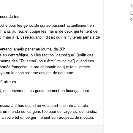
1
G
ser du fric.
d
 bouche pour les génocide qui se passent actuellement en
fants au feu, et coupe les mains de ceux qui tentent de
irman à l'Elysée (quand il disait qu'il n'inviterais jamais de
 entend jamais parler au journal de 20h.
n centrafrique, ou les faction "catholique" (enfin des
 même des "Talisman" pour être "invincible") quand ces
'armée française, je me demande ce que fout l'armée
ays ou le cannibalisme devient de coutume.
" ailleurs.
S, qui renversent les gouvernement en finançant leur
issez à 2 fois quand on vous sort une info à la télé,
Dans un monde ou les gens tue pour de l'argents, demandez
manipule tel un berger menant son troupeau de mouton.