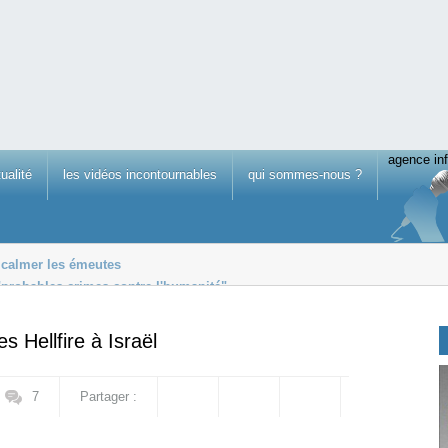
agence inf
tualité
les vidéos incontournables
qui sommes-nous ?
 calmer les émeutes
probables crimes contre l'humanité"
ture un projet de loi très dangereu...
s Hellfire à Israël
7
Partager :