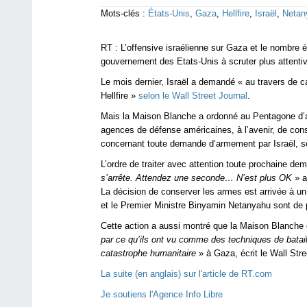
Mots-clés :
États-Unis
,
Gaza
,
Hellfire
,
Israël
,
Netan
RT : L’offensive israélienne sur Gaza et le nombre é
gouvernement des Etats-Unis à scruter plus attent
Le mois dernier, Israël a demandé « au travers de ca
Hellfire »
selon le Wall Street Journal
.
Mais la Maison Blanche a ordonné au Pentagone d’ar
agences de défense américaines, à l’avenir, de con
concernant toute demande d’armement par Israël, sel
L’ordre de traiter avec attention toute prochaine dem
s’arrête. Attendez une seconde… N’est plus OK
» a
La décision de conserver les armes est arrivée à u
et le Premier Ministre Binyamin Netanyahu sont de p
Cette action a aussi montré que la Maison Blanche 
par ce qu’ils ont vu comme des techniques de batail
catastrophe humanitaire
» à Gaza, écrit le Wall Stre
La suite (en anglais) sur l'article de RT.com
Je soutiens l'Agence Info Libre