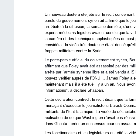
Un nouveau doute a été jeté sur le récit concernant
parole du gouvernement syrien ait affirmé que le jour
an. Suite à la diffusion, la semaine dernière, d'une 
experts médecins légistes avaient conclu que la vi
la caméra et des techniques sophistiquées de post-pr
considérait la vidéo très douteuse étant donné qu'e
frappes militaires contre la Syrie.
Le porte-parole officiel du gouvernement syrien, B
affirmant que Foley avait été assassiné par des mili
arrêté par l'armée syrienne libre et a été vendu à ISI
pouvez vérifier auprès de l'ONU ... James Foley a ét
maintenant mais il a été tué il y a un an. Nous av
informations", a déclaré Shaaban.
Cette déclaration contredit le récit disant que la fam
menaçant d'exécuter le journaliste si Barack Obama 
militants de l'Etat Islamique. La vidéo de décapitati
réalisation de ce que Washington n'avait pas réussi à
dans Ghouta - créer un consensus pour un assaut mil
Les fonctionnaires et les législateurs ont cité la v