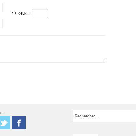
7 + deux =
s :