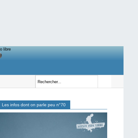
o libre
Les infos dont on parle peu n°70