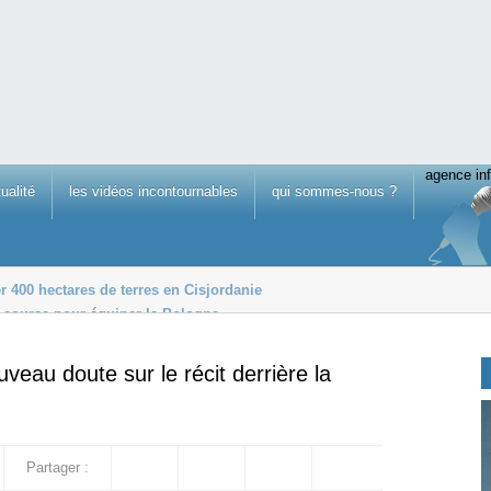
agence inf
tualité
les vidéos incontournables
qui sommes-nous ?
er 400 hectares de terres en Cisjordanie
n course pour équiper la Pologne
000
veau doute sur le récit derrière la
Partager :