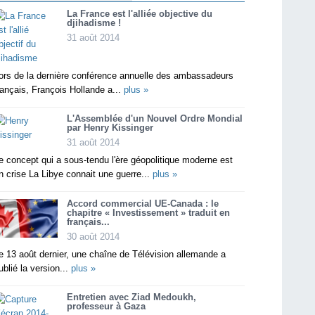
La France est l'alliée objective du
djihadisme !
31 août 2014
ors de la dernière conférence annuelle des ambassadeurs
rançais, François Hollande a...
plus »
L'Assemblée d'un Nouvel Ordre Mondial
par Henry Kissinger
31 août 2014
e concept qui a sous-tendu l'ère géopolitique moderne est
n crise La Libye connait une guerre...
plus »
Accord commercial UE-Canada : le
chapitre « Investissement » traduit en
français...
30 août 2014
e 13 août dernier, une chaîne de Télévision allemande a
ublié la version...
plus »
Entretien avec Ziad Medoukh,
professeur à Gaza