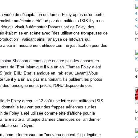
 la vidéo de décapitation de James Foley après qu'un porte-
naliste américain a été tué par des militants ISIS il y a un
vidéo qui visait à démontrer l'assassinat de Foley, des
déo était mise en scène avec "des utilisations trompeuses de
L
oduction", validant ainsi l'analyse de Infowars qui
f
lle a été immédiatement utilisée comme justification pour des
outhaina Shaaban a compliqué encore plus les choses en
tants de l'Etat Islamique il y a un an. "James Foley a été
L
S [ndlr: EIIL: Etat Islamique en Irak et au Levant].
Vous
e
é tué il y a un an, pas maintenant. Ils publient les photos
ons des renseignements précis, l'ONU dispose de ces
ille de Foley a reçu le 12 août une lettre des militants ISIS
donnait le feu vert pour des frappes aériennes sur les
L
on de Foley a été utilisée comme tête d'affiche pour la
p
 faire suite à l'attaque d'armes chimiques de l'an dernier
itaire sur la Syrie.
idéo comme fournissant un "nouveau contexte" qui légitime