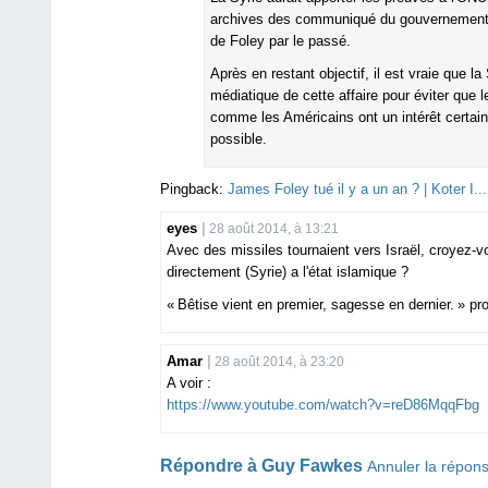
archives des communiqué du gouvernement Sy
de Foley par le passé.
Après en restant objectif, il est vraie que l
médiatique de cette affaire pour éviter que l
comme les Américains ont un intérêt certain à
possible.
Pingback:
James Foley tué il y a un an ? | Koter I...
eyes
28 août 2014, à 13:21
Avec des missiles tournaient vers Israël, croyez-v
directement (Syrie) a l'état islamique ?
« Bêtise vient en premier, sagesse en dernier. » p
Amar
28 août 2014, à 23:20
A voir :
https://www.youtube.com/watch?v=reD86MqqFbg
Répondre à
Guy Fawkes
Annuler la répon