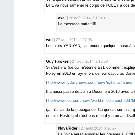
BHL va nous ramener le corps de FOLEY à dos de
axel
28 août 2014, à 13:40
Le message parfait!!!!!
will
27 août 2014, à 07:08
ben alors YAN YAN, t'as encore quelque chose à a
Guy Fawkes
27 août 2014, à 12:58
Si c'est vrai (ce qui m'etonnerais), comment expli
Foley en 2013 en Syrie lors de leur captivité. Dan
http://www.nydailynews.com/news/national/james-fo
Il a aussi passé de Juin à Décembre 2013 avec un 
http://www.bbc.com/news/world-middle-east-28875
ça m'a l'air de la propagande. Ce qui est sur c'est 
en live. Reste qu'il n'est pas mort il y a un an. D'a
NovaRider
27 août 2014, à 20:27
La Syrie aurait apporter les preuves à l'ONU,