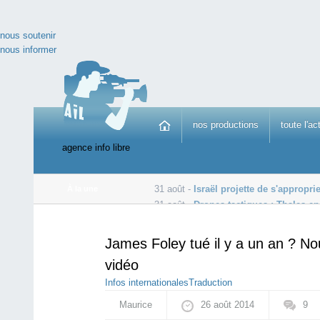
nous soutenir
nous informer
nos productions
toute l'ac
agence info libre
31 août -
Israël projette de s'appropri
À la une
31 août -
Drones tactiques : Thales e
30 août -
Ebola: le nombre de cas passe la barre des 3
James Foley tué il y a un an ? Nou
vidéo
Infos internationales
Traduction
Maurice
26 août 2014
9