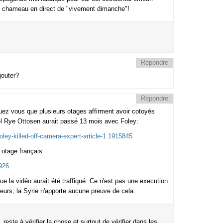
 chameau en direct de "vivement dimanche"!
Répondre
jouter?
Répondre
quez vous que plusieurs otages affirment avoir cotoyés
iel Rye Ottosen aurait passé 13 mois avec Foley:
ley-killed-off-camera-expert-article-1.1915845
otage français:
926
que la vidéo aurait été traffiqué. Ce n'est pas une execution
illeurs, la Syrie n'apporte aucune preuve de cela.
 reste à vérifier la chose et surtout de vérifier dans les