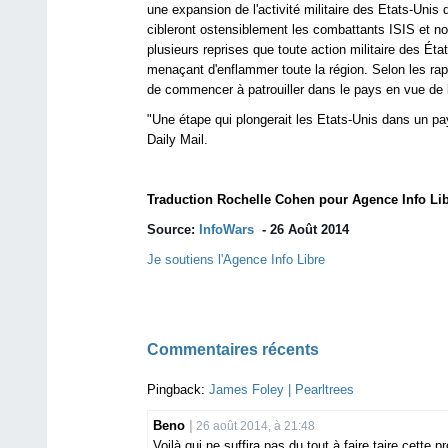
une expansion de l'activité militaire des Etats-Unis
cibleront ostensiblement les combattants ISIS et n
plusieurs reprises que toute action militaire des É
menaçant d'enflammer toute la région. Selon les ra
de commencer à patrouiller dans le pays en vue de l
"Une étape qui plongerait les Etats-Unis dans un pay
Daily Mail.
Traduction Rochelle Cohen pour Agence Info Li
Source:
InfoWars
- 26 Août 2014
Je soutiens l'Agence Info Libre
Commentaires récents
Pingback:
James Foley | Pearltrees
Beno
26 août 2014, à 21:48
Voilà qui ne suffira pas du tout à faire taire cette