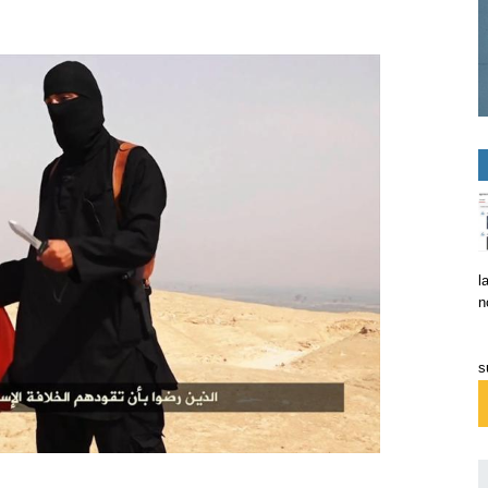
l
n
s