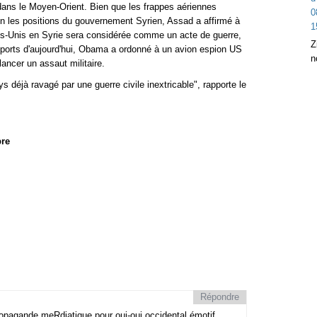
 dans le Moyen-Orient. Bien que les frappes aériennes
on les positions du gouvernement Syrien, Assad a affirmé à
tats-Unis en Syrie sera considérée comme un acte de guerre,
Z
pports d'aujourd'hui, Obama a ordonné à un avion espion US
n
ancer un assaut militaire.
s déjà ravagé par une guerre civile inextricable", rapporte le
bre
Répondre
 propagande meRdiatique pour oui-oui occidental émotif.