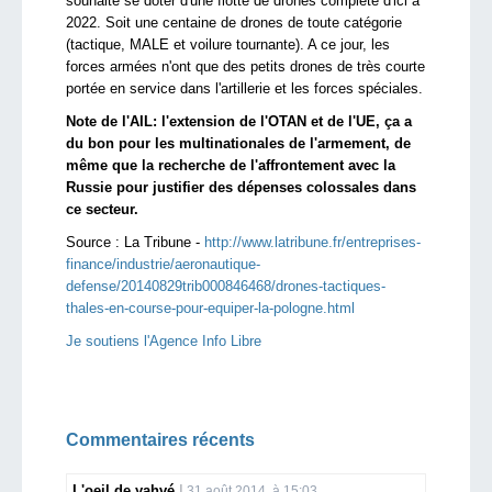
souhaite se doter d'une flotte de drones complète d'ici à
2022. Soit une centaine de drones de toute catégorie
(tactique, MALE et voilure tournante). A ce jour, les
forces armées n'ont que des petits drones de très courte
portée en service dans l'artillerie et les forces spéciales.
Note de l'AIL: l'extension de l'OTAN et de l'UE, ça a
du bon pour les multinationales de l'armement, de
même que la recherche de l'affrontement avec la
Russie pour justifier des dépenses colossales dans
ce secteur.
Source :
La Tribune -
http://www.latribune.fr/entreprises-
finance/industrie/aeronautique-
defense/20140829trib000846468/drones-tactiques-
thales-en-course-pour-equiper-la-pologne.html
Je soutiens l'Agence Info Libre
Commentaires récents
L'oeil de yahvé
31 août 2014, à 15:03