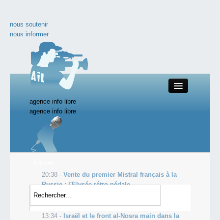
nous soutenir
nous informer
agence info libre
Close
agence info libre
nos productions
À la une
20:38 -
Vente du premier Mistral français à la
toute l'actualité
Russie : l'Elysée rétro-pédale
20:38 -
L'administration lui réclame plus d'un
les vidéos incontournables
million d'euros, il se crucifie pour prot...
13:34 -
Israël et le front al-Nosra main dans la