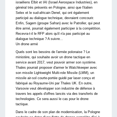
israéliens Elbit et IAI (Israel Aerospace Industries), en
général très présents en Pologne, ainsi que l'italien
Selex et le sud-africain Denel, qui ont également
participé au dialogue technique, devraient concourir.
Enfin, Sagem (groupe Safran) avec le Patroller, qui peut
être armé, pourrait également participer à la compétition.
Recevra-t-il le RFP alors qu'il n'a pas participé au
dialogue technique ? A suivre...
Un drone armé
Quels sont les besoins de l'armée polonaise ? Le
ministère, qui souhaite avoir un drone tactique en
service avant 2017, veut pouvoir armer son système.
Thales pourrait proposer d'armer le Watchkeeper avec
son missile Lightweight Multi-role Missile (LMM), un
missile air-sol courte-portée guidé par laser conçu et
fabriqué au Royaume-Uni par Thales UK. En outre,
Varsovie veut développer son industrie de défense à
travers les appels d'offres lancés via des transferts de
technologies. Ce sera aussi le cas pour le drone
tactique.
Dans le cadre de son plan de modernisation, la Pologne