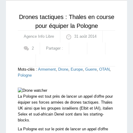
main : l’ennemi de mon ennemi est mon a...
qui sommes-nous ?
Drones tactiques : Thales en course
pour équiper la Pologne
Agence Info Libre
31 août 2014
2
Partager :
Mots-clés :
Armement
,
Drone
,
Europe
,
Guerre
,
OTAN
,
Pologne
La Pologne est tout près de lancer un appel d'offre pour
équiper ses forces armées de drones tactiques. Thales
UK ainsi que les groupes israéliens (Elbit et IAI), italien
Selex et sud-africain Denel sont dans les starting-
blocks.
La Pologne est sur le point de lancer un appel d'offre