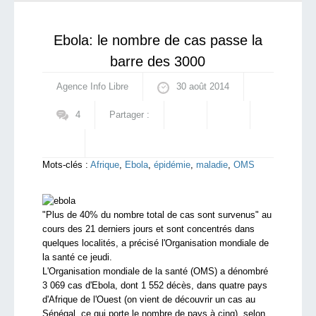
main : l’ennemi de mon ennemi est mon a...
qui sommes-nous ?
Ebola: le nombre de cas passe la
barre des 3000
Agence Info Libre
30 août 2014
4
Partager :
Mots-clés :
Afrique
,
Ebola
,
épidémie
,
maladie
,
OMS
"Plus de 40% du nombre total de cas sont survenus" au
cours des 21 derniers jours et sont concentrés dans
quelques localités, a précisé l'Organisation mondiale de
la santé ce jeudi.
L'Organisation mondiale de la santé (OMS) a dénombré
3 069 cas d'Ebola, dont 1 552 décès, dans quatre pays
d'Afrique de l'Ouest (on vient de découvrir un cas au
Sénégal, ce qui porte le nombre de pays à cinq), selon