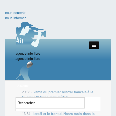
nous soutenir
nous informer
agence info libre
Close
agence info libre
nos productions
À la une
20:38 -
Vente du premier Mistral français à la
toute l'actualité
Russie : l'Elysée rétro-pédale
20:38 -
L'administration lui réclame plus d'un
les vidéos incontournables
million d'euros, il se crucifie pour prot...
13:34 -
Israël et le front al-Nosra main dans la