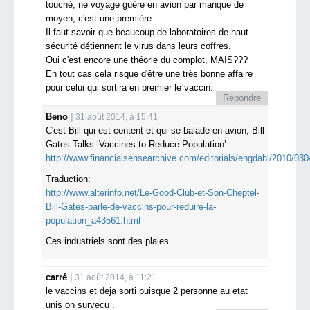
touché, ne voyage guère en avion par manque de
moyen, c'est une première.
Il faut savoir que beaucoup de laboratoires de haut
sécurité détiennent le virus dans leurs coffres.
Oui c'est encore une théorie du complot, MAIS???
En tout cas cela risque d'être une très bonne affaire
pour celui qui sortira en premier le vaccin.
Répondre
Beno
31 août 2014, à 15:41
C'est Bill qui est content et qui se balade en avion, Bill
Gates Talks ‘Vaccines to Reduce Population’:
http://www.financialsensearchive.com/editorials/engdahl/2010/030
Traduction:
http://www.alterinfo.net/Le-Good-Club-et-Son-Cheptel-
Bill-Gates-parle-de-vaccins-pour-reduire-la-
population_a43561.html
Ces industriels sont des plaies.
carré
31 août 2014, à 11:21
le vaccins et deja sorti puisque 2 personne au etat
unis on survecu .