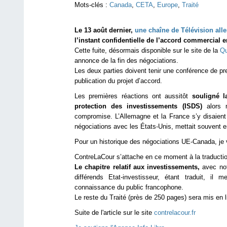
Mots-clés :
Canada
,
CETA
,
Europe
,
Traité
Le 13 août dernier,
une chaîne de Télévision al
l’instant confidentielle de l’accord commercial 
Cette fuite, désormais disponible sur le site de la
Qu
annonce de la fin des négociations.
Les deux parties doivent tenir une conférence de pr
publication du projet d’accord.
Les premières réactions ont aussitôt
souligné l
protection des investissements (ISDS)
alors m
compromise. L’Allemagne et la France s’y disaient
négociations avec les États-Unis, mettait souvent en 
Pour un historique des négociations UE-Canada, je
ContreLaCour s’attache en ce moment à la traductio
Le chapitre relatif aux investissements,
avec not
différends Etat-investisseur, étant traduit, i
connaissance du public francophone.
Le reste du Traité (près de 250 pages) sera mis en 
Suite de l'article sur le site
contrelacour.fr