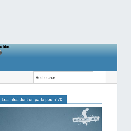
o libre
Les infos dont on parle peu n°70