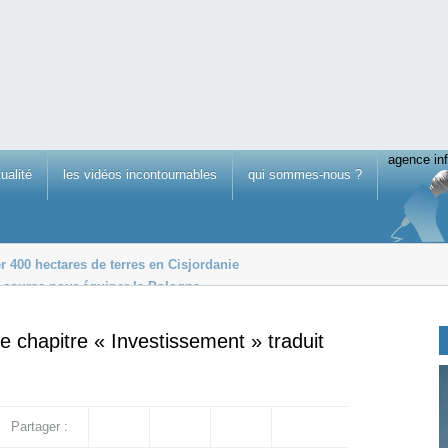
agence inf
tualité
les vidéos incontournables
qui sommes-nous ?
er 400 hectares de terres en Cisjordanie
n course pour équiper la Pologne
000
 chapitre « Investissement » traduit
Partager :