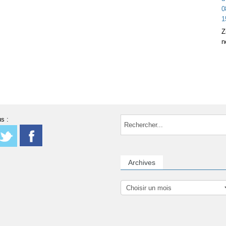
Z
n
s :
Archives