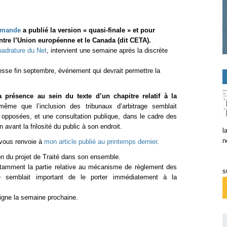
lemande
a publié la version « quasi-finale » et pour
entre l’Union européenne et le Canada (dit CETA).
adrature du Net
, intervient une semaine après la discrète
esse fin septembre, événement qui devrait permettre la
a présence au sein du texte d’un chapitre relatif à la
ême que l’inclusion des tribunaux d’arbitrage semblait
 opposées, et une consultation publique, dans le cadre des
avant la frilosité du public à son endroit.
l
n
 vous renvoie à
mon article publié au printemps dernier
.
n du projet de Traité dans son ensemble.
amment la partie relative au mécanisme de règlement des
s
l me semblait important de le porter immédiatement à la
ligne la semaine prochaine.