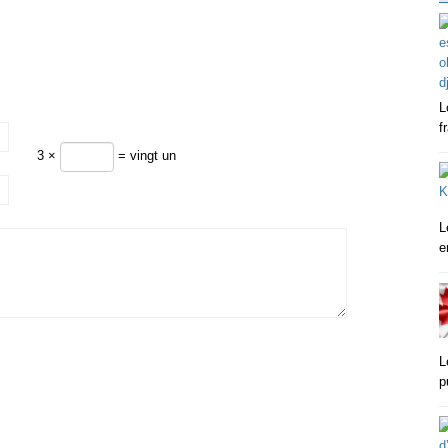
L
f
3 ×
= vingt un
L
e
L
p