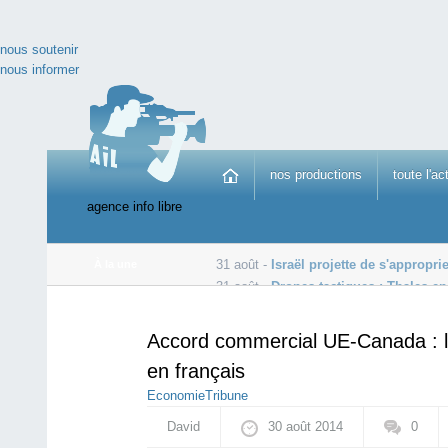
nous soutenir
nous informer
nos productions
toute l'ac
agence info libre
31 août -
Israël projette de s'appropri
À la une
31 août -
Drones tactiques : Thales e
30 août -
Ebola: le nombre de cas passe la barre des 3
Accord commercial UE-Canada : le
en français
Economie
Tribune
David
30 août 2014
0