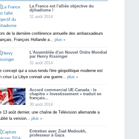
La France est l'alliée objective du
djihadisme !
31 août 2014
ors de la dernière conférence annuelle des ambassadeurs
rançais, François Hollande a...
plus »
L'Assemblée d'un Nouvel Ordre Mondial
par Henry Kissinger
31 août 2014
e concept qui a sous-tendu l'ère géopolitique moderne est
n crise La Libye connait une guerre...
plus »
Accord commercial UE-Canada : le
chapitre « Investissement » traduit en
français...
30 août 2014
e 13 août dernier, une chaîne de Télévision allemande a
ublié la version...
plus »
Entretien avec Ziad Medoukh,
professeur à Gaza