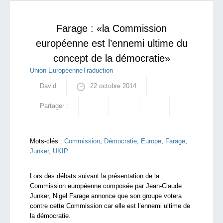
américaines financent massivement les colonies
Starting Doc
illégales...
Farage : «la Commission
européenne est l’ennemi ultime du
concept de la démocratie»
Union Européenne
Traduction
David
22 octobre 2014
Partager :
Mots-clés :
Commission
,
Démocratie
,
Europe
,
Farage
,
Junker
,
UKIP
Lors des débats suivant la présentation de la
Commission européenne composée par
Jean-Claude
Junker, Nigel Farage annonce que son groupe votera
contre cette Commission car elle est l’ennemi ultime de
la démocratie.