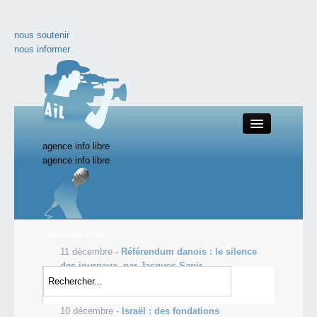
nous soutenir
nous informer
agence info libre
Close
agence info libre
Productions AIL
Dernières actus
11 décembre -
Référendum danois : le silence
Actualité
des journaux, par Jacques Sapir
11 décembre -
Haro contre contre le gaspillage
nos documentaires
alimentaire
10 décembre -
Israël : des fondations