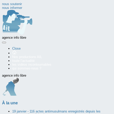
nous soutenir
nous informer
agence info libre
Close
Nos productions AIL
toute l’actualité
les vidéos incontournables
qui sommes-nous ?
agence info libre
À la une
19 janvier -
116 actes antimusulmans enregistrés depuis les