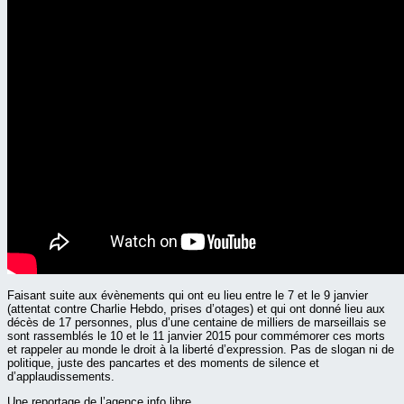
Faisant suite aux évènements qui ont eu lieu entre le 7 et le 9 janvier
(attentat contre Charlie Hebdo, prises d’otages) et qui ont donné lieu aux
décès de 17 personnes, plus d’une centaine de milliers de marseillais se
sont rassemblés le 10 et le 11 janvier 2015 pour commémorer ces morts
et rappeler au monde le droit à la liberté d’expression. Pas de slogan ni de
politique, juste des pancartes et des moments de silence et
d’applaudissements.
Une reportage de l’agence info libre.