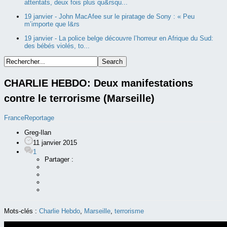
attentats, deux fois plus qu&rsqu...
19 janvier -
John MacAfee sur le piratage de Sony : « Peu
m’importe que l&rs
19 janvier -
La police belge découvre l’horreur en Afrique du Sud:
des bébés violés, to...
CHARLIE HEBDO: Deux manifestations
contre le terrorisme (Marseille)
France
Reportage
Greg-Ilan
11 janvier 2015
1
Partager :
Mots-clés :
Charlie Hebdo
,
Marseille
,
terrorisme