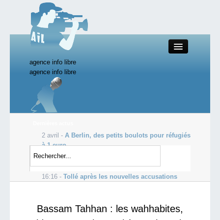
agence info libre
Close
agence info libre
Productions AIL
Dernières actus
2 avril -
A Berlin, des petits boulots pour réfugiés
Actualité
à 1 euro
18:44 -
EDF vise de nouvelles centrales
Starting Doc
nucléaires en France vers 2030
16:16 -
Tollé après les nouvelles accusations
d’abus sexuels en RCA
Boutique AIL
Bassam Tahhan : les wahhabites,
Forum AIL