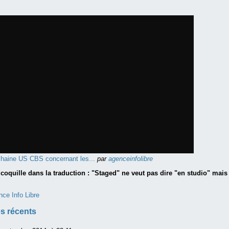
chaine US CBS concernant les...
par
agenceinfolibre
e coquille dans la traduction : "Staged" ne veut pas dire "en studio" mai
nce Info Libre
s récents