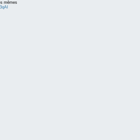
 les mêmes
3qAI