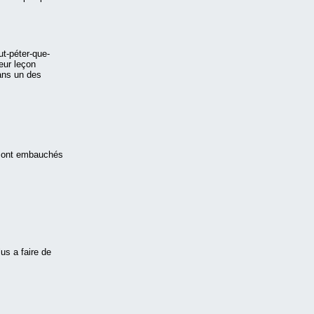
ut-péter-que-
eur leçon
dans un des
IS ont embauchés
us a faire de