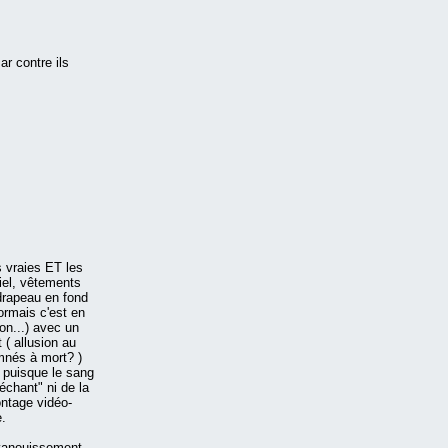
r contre ils
s vraies ET les
iel, vêtements
drapeau en fond
ormais c'est en
ion...) avec un
 ( allusion au
amnés à mort? )
 puisque le sang
chant" ni de la
ontage vidéo-
e.
 évanouissement,