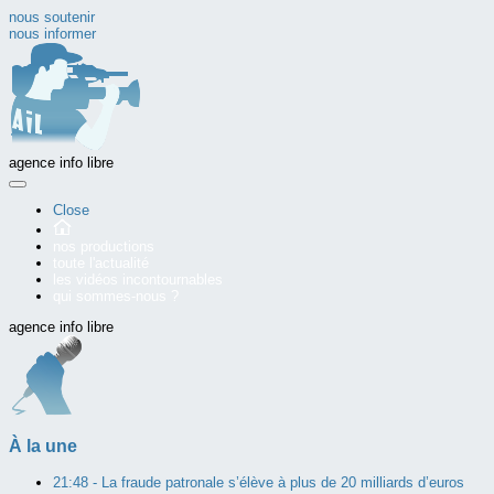
nous soutenir
nous informer
agence info libre
Close
nos productions
toute l'actualité
les vidéos incontournables
qui sommes-nous ?
agence info libre
À la une
21:48 -
La fraude patronale s’élève à plus de 20 milliards d’euros