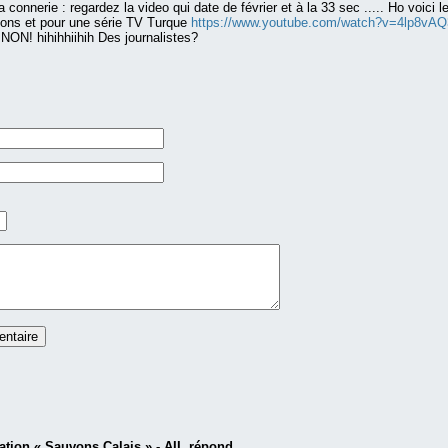
a connerie : regardez la video qui date de février et à la 33 sec ..... Ho voici
ions et pour une série TV Turque
https://www.youtube.com/watch?v=4lp8vAQ
 NON! hihihhiihih Des journalistes?
tion « Sauvons Calais » - AIL répond...