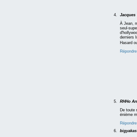
Jacques
À Jean, m
seul-supe
d'hollywo
derniers 
Hasard o
Répondre
RHHo Ar
De toute 
énième me
Répondre
bigyaka