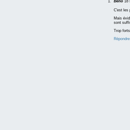
Beno
18 
C'est les
Mais évid
sont suff
Trop fort
Répondre