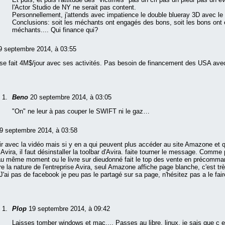
l'Actor Studio de NY ne serait pas content.
Personnellement, j'attends avec impatience le double blueray 3D avec le
Conclusions: soit les méchants ont engagés des bons, soit les bons ont
méchants.... Qui finance qui?
9 septembre 2014, à 03:55
se fait 4M$/jour avec ses activités. Pas besoin de financement des USA avec
Beno
20 septembre 2014, à 03:05
"On" ne leur à pas couper le SWIFT ni le gaz…
9 septembre 2014, à 03:58
ir avec la vidéo mais si y en a qui peuvent plus accéder au site Amazone et qu
s Avira, il faut désinstaller la toolbar d'Avira. faite tourner le message. Comme
au même moment ou le livre sur dieudonné fait le top des vente en précomman
re la nature de l'entreprise Avira, seul Amazone affiche page blanche, c'est tr
J'ai pas de facebook je peu pas le partagé sur sa page, n'hésitez pas a le fair
Plop
19 septembre 2014, à 09:42
Laisses tomber windows et mac.... Passes au libre, linux, je sais que c e