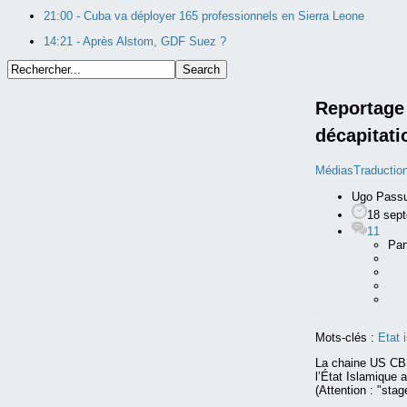
21:00 -
Cuba va déployer 165 professionnels en Sierra Leone
14:21 -
Après Alstom, GDF Suez ?
Reportage 
décapitati
Médias
Traductio
Ugo Passu
18 sep
11
Par
Mots-clés :
Etat 
La chaine US CBS
l’État Islamique 
(Attention : "stag