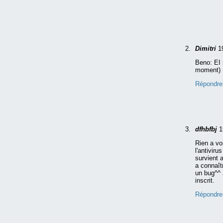
Dimitri
1
Beno: EI 
moment)
Répondre
dfhbfbj
1
Rien a vo
l'antiviru
survient 
a connaît
un bug^^ 
inscrit.
Répondre