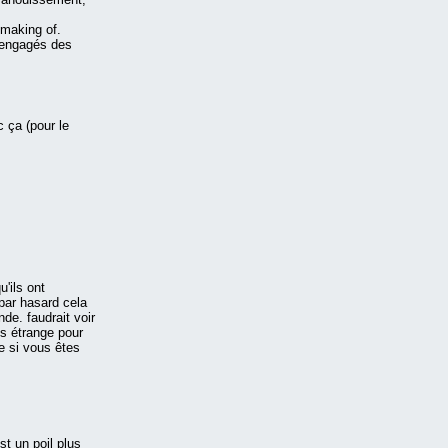
 making of.
 engagés des
 ça (pour le
'ils ont
 par hasard cela
de. faudrait voir
ès étrange pour
e si vous êtes
st un poil plus