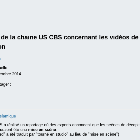
de la chaine US CBS concernant les vidéos de
on
n
ello
tembre 2014
tager :
islamique
 a réalisé un reportage où des experts annoncent que les scènes de décapita
auraient été une
mise en scène
.
ed" a été traduit par "tourné en studio" au lieu de "mise en scène")