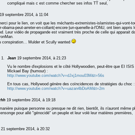
compliqué mais c est comme chercher ses infos TT seul,
19 septembre 2014, à 11:04
erci pour le lien, on voit que les méchants-extremistes-islamistes-qui-vont-to
r-obama-peut-arreter-en-collant(-encore-)un-quenelle-à-l'ONU, ont bien appris l
od. Leur vidéo de propagande est vraiment très proche de celle qui apparait 
IronMan.
u conspiration… Mulder et Scully wanted
Jean
19 septembre 2014, à 21:23
Vu le nombre d'explosions et le côté Hollywoodien, peut-être que EI IS
Mickael Bay (humour) :
http://www.youtube.com/watch?v=dJxj1mou03M&t=56s
En tous cas, Hollywood génère des coïncidences de stratégies du choc :
http://www.youtube.com/watch?v=uazan4bDoAM&t=2m
rhh
19 septembre 2014, à 19:18
manière puisque personne ou presque ne dit rien, bientôt, ils n'auront même pl
nsonge pour allé "génocidé" un peuple et leur volé leur matières premières,
s
21 septembre 2014, à 20:32