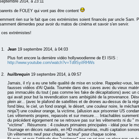
septembre 2014, à 23:11
 parents de FOLEY qui vont pas être content
emment rien sur le fait que ces extrémistes soient financés par uncle Sam. Pa
isamment démerdes pour avoir du matos de cinéma et savoir s'en servir.
s ces extrémistes!
Jean
19 septembre 2014, à 04:03
Plus fort encore la dernière vidéo hollywoodienne de EI ISIS :
http://www.youtube.com/watch?v=Td9SyiIRHWs
huilbrequin
19 septembre 2014, à 09:57
Jamais, il n'y a eu une telle qualité de mise en scène. Rappelez-vous, le
fausses vidéos d'Al Qaida. Tournée dans des caves avec du vieux matér
pas immaculés du tout ( pas comme les fake de décapitations) avec un 
qui avait pour but la revendication sans ambigüité de la provenance. Dés
plein air... (avec le plafond de satellites et de drones au-dessus de la rég
fond bleu, le ciel, un fond orangé, le désert, une couleur noire, le méchant
ninja?) une couleur orange, la victime, (allusion aux prisonnier US cond
Les vêtements propres, repassés et sur mesure.... Intachables surement
du précédent égorgement ne se retrouve pas sur les vêtements ni du " mé
"victime" . Résumons : 4 couleurs primaires principales - idéal pour le m
Tournage en décors naturels, en HD multicaméras, multi captation sonor
Un vêtements neuf pour chaque "acteur" pour chaque scène.
Et puis, et puis l'attitude des "victimes" pas un cri pas un pleur pas un