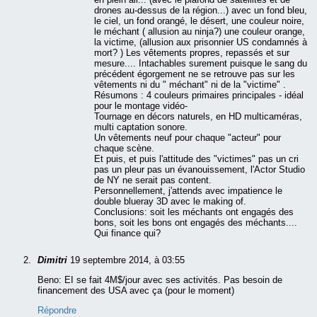
drones au-dessus de la région...) avec un fond bleu,
le ciel, un fond orangé, le désert, une couleur noire,
le méchant ( allusion au ninja?) une couleur orange,
la victime, (allusion aux prisonnier US condamnés à
mort? ) Les vêtements propres, repassés et sur
mesure.... Intachables surement puisque le sang du
précédent égorgement ne se retrouve pas sur les
vêtements ni du " méchant" ni de la "victime" .
Résumons : 4 couleurs primaires principales - idéal
pour le montage vidéo-
Tournage en décors naturels, en HD multicaméras,
multi captation sonore.
Un vêtements neuf pour chaque "acteur" pour
chaque scène.
Et puis, et puis l'attitude des "victimes" pas un cri
pas un pleur pas un évanouissement, l'Actor Studio
de NY ne serait pas content.
Personnellement, j'attends avec impatience le
double blueray 3D avec le making of.
Conclusions: soit les méchants ont engagés des
bons, soit les bons ont engagés des méchants....
Qui finance qui?
Dimitri
19 septembre 2014, à 03:55
Beno: EI se fait 4M$/jour avec ses activités. Pas besoin de
financement des USA avec ça (pour le moment)
Répondre