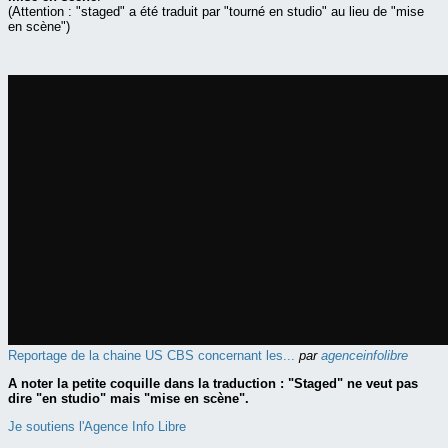
(Attention : "staged" a été traduit par "tourné en studio" au lieu de "mise
en scène")
Reportage de la chaine US CBS concernant les...
par
agenceinfolibre
A noter la petite coquille dans la traduction : "Staged" ne veut pas
dire "en studio" mais "mise en scène".
Je soutiens l'Agence Info Libre