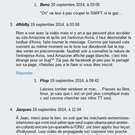
Beno
20 septembre 2014, à 03:05
"On" ne leur à pas couper le SWIFT ni le gaz…
dfhbfbj
19 septembre 2014, à 03:58
Rien a voir avec la vidéo mais si y en a qui peuvent plus accéder
au site Amazone et qu'ils ont l'antivirus Avira, il faut désinstaller la
toolbar d'Avira. faite tourner le message. Comme par hasard cela
survient au même moment ou le livre sur dieudonné fait le top
des vente en précommande. faudrait voir a connaître la nature de
l'entreprise Avira, seul Amazone affiche page blanche, c'est très
étrange pour un bug^^ J'ai pas de facebook je peu pas le partagé
sur sa page, n'hésitez pas a le faire si vous êtes inscrit.
Répondre
Plop
19 septembre 2014, à 09:42
Laisses tomber windows et mac.... Passes au libre,
linux, je sais que c est un poil plus compliqué mais
c est comme chercher ses infos TT seul,
Jacques
19 septembre 2014, à 11:04
À Jean, merci pour le lien, on voit que les méchants-extremistes-
islamistes-qui-vont-tout-péter-que-seul-super-obama-peut-arreter-
en-collant(-encore-)un-quenelle-à-l'ONU, ont bien appris leur leçon
d'hollywood. Leur vidéo de propagande est vraiment très proche