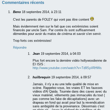
Commentaires récents
Beno
18 septembre 2014, à 23:11
C'est les parents de FOLEY qui vont pas être content
Mais évidemment rien sur le fait que ces extrémistes soient
financés par uncle Sam. Par contre ils sont suffisamment
démerdes pour avoir du matos de cinéma et savoir s'en servir.
Trop forts ces extrémistes!
Répondre
Jean
19 septembre 2014, à 04:03
Plus fort encore la dernière vidéo hollywoodienne de
EI ISIS :
http://www.youtube.com/watch?v=Td9SyiIRHWs
huilbrequin
19 septembre 2014, à 09:57
Jamais, il n'y a eu une telle qualité de mise en
scène. Rappelez-vous, les vraies ET les fausses
vidéos d'Al Qaida. Tournée dans des caves avec du
vieux matériel, vêtements pas immaculés du tout (
pas comme les fake de décapitations) avec un
drapeau en fond qui avait pour but la revendication
sans ambigüité de la provenance. Désormais c'est
en plein air... (avec le plafond de satellites et de