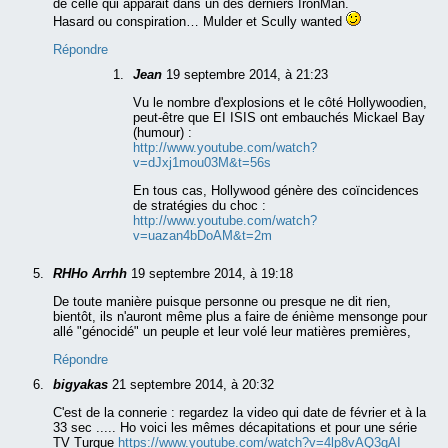
de celle qui apparait dans un des derniers IronMan.
Hasard ou conspiration… Mulder et Scully wanted
Répondre
Jean
19 septembre 2014, à 21:23
Vu le nombre d'explosions et le côté Hollywoodien,
peut-être que EI ISIS ont embauchés Mickael Bay
(humour) :
http://www.youtube.com/watch?
v=dJxj1mou03M&t=56s
En tous cas, Hollywood génère des coïncidences
de stratégies du choc :
http://www.youtube.com/watch?
v=uazan4bDoAM&t=2m
RHHo Arrhh
19 septembre 2014, à 19:18
De toute manière puisque personne ou presque ne dit rien,
bientôt, ils n'auront même plus a faire de énième mensonge pour
allé "génocidé" un peuple et leur volé leur matières premières,
Répondre
bigyakas
21 septembre 2014, à 20:32
C'est de la connerie : regardez la video qui date de février et à la
33 sec ..... Ho voici les mêmes décapitations et pour une série
TV Turque
https://www.youtube.com/watch?v=4lp8vAQ3qAI