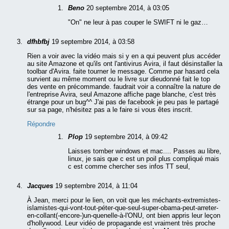
Beno
20 septembre 2014, à 03:05
"On" ne leur à pas couper le SWIFT ni le gaz…
dfhbfbj
19 septembre 2014, à 03:58
Rien a voir avec la vidéo mais si y en a qui peuvent plus accéder
au site Amazone et qu'ils ont l'antivirus Avira, il faut désinstaller la
toolbar d'Avira. faite tourner le message. Comme par hasard cela
survient au même moment ou le livre sur dieudonné fait le top
des vente en précommande. faudrait voir a connaître la nature de
l'entreprise Avira, seul Amazone affiche page blanche, c'est très
étrange pour un bug^^ J'ai pas de facebook je peu pas le partagé
sur sa page, n'hésitez pas a le faire si vous êtes inscrit.
Répondre
Plop
19 septembre 2014, à 09:42
Laisses tomber windows et mac.... Passes au libre,
linux, je sais que c est un poil plus compliqué mais
c est comme chercher ses infos TT seul,
Jacques
19 septembre 2014, à 11:04
À Jean, merci pour le lien, on voit que les méchants-extremistes-
islamistes-qui-vont-tout-péter-que-seul-super-obama-peut-arreter-
en-collant(-encore-)un-quenelle-à-l'ONU, ont bien appris leur leçon
d'hollywood. Leur vidéo de propagande est vraiment très proche