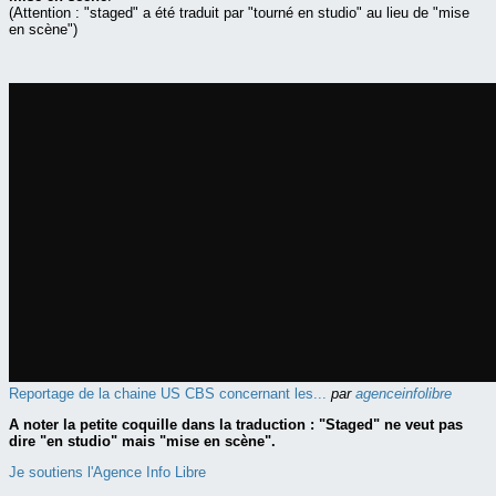
(Attention : "staged" a été traduit par "tourné en studio" au lieu de "mise
en scène")
Reportage de la chaine US CBS concernant les...
par
agenceinfolibre
A noter la petite coquille dans la traduction : "Staged" ne veut pas
dire "en studio" mais "mise en scène".
Je soutiens l'Agence Info Libre