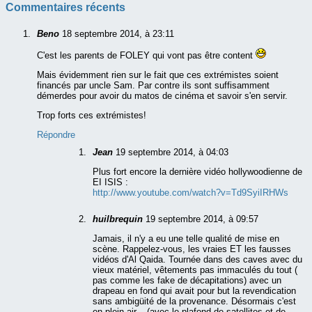
Commentaires récents
Beno
18 septembre 2014, à 23:11
C'est les parents de FOLEY qui vont pas être content
Mais évidemment rien sur le fait que ces extrémistes soient
financés par uncle Sam. Par contre ils sont suffisamment
démerdes pour avoir du matos de cinéma et savoir s'en servir.
Trop forts ces extrémistes!
Répondre
Jean
19 septembre 2014, à 04:03
Plus fort encore la dernière vidéo hollywoodienne de
EI ISIS :
http://www.youtube.com/watch?v=Td9SyiIRHWs
huilbrequin
19 septembre 2014, à 09:57
Jamais, il n'y a eu une telle qualité de mise en
scène. Rappelez-vous, les vraies ET les fausses
vidéos d'Al Qaida. Tournée dans des caves avec du
vieux matériel, vêtements pas immaculés du tout (
pas comme les fake de décapitations) avec un
drapeau en fond qui avait pour but la revendication
sans ambigüité de la provenance. Désormais c'est
en plein air... (avec le plafond de satellites et de