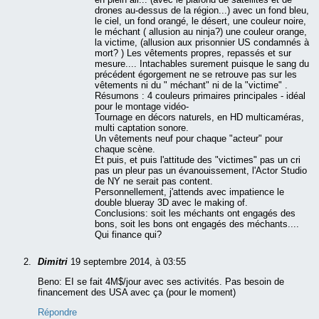
drones au-dessus de la région...) avec un fond bleu,
le ciel, un fond orangé, le désert, une couleur noire,
le méchant ( allusion au ninja?) une couleur orange,
la victime, (allusion aux prisonnier US condamnés à
mort? ) Les vêtements propres, repassés et sur
mesure.... Intachables surement puisque le sang du
précédent égorgement ne se retrouve pas sur les
vêtements ni du " méchant" ni de la "victime" .
Résumons : 4 couleurs primaires principales - idéal
pour le montage vidéo-
Tournage en décors naturels, en HD multicaméras,
multi captation sonore.
Un vêtements neuf pour chaque "acteur" pour
chaque scène.
Et puis, et puis l'attitude des "victimes" pas un cri
pas un pleur pas un évanouissement, l'Actor Studio
de NY ne serait pas content.
Personnellement, j'attends avec impatience le
double blueray 3D avec le making of.
Conclusions: soit les méchants ont engagés des
bons, soit les bons ont engagés des méchants....
Qui finance qui?
Dimitri
19 septembre 2014, à 03:55
Beno: EI se fait 4M$/jour avec ses activités. Pas besoin de
financement des USA avec ça (pour le moment)
Répondre