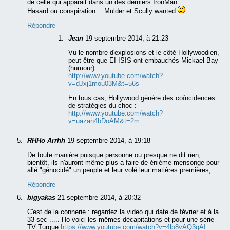
de celle qui apparait dans un des derniers IronMan.
Hasard ou conspiration… Mulder et Scully wanted
Répondre
Jean
19 septembre 2014, à 21:23
Vu le nombre d'explosions et le côté Hollywoodien,
peut-être que EI ISIS ont embauchés Mickael Bay
(humour) :
http://www.youtube.com/watch?
v=dJxj1mou03M&t=56s
En tous cas, Hollywood génère des coïncidences
de stratégies du choc :
http://www.youtube.com/watch?
v=uazan4bDoAM&t=2m
RHHo Arrhh
19 septembre 2014, à 19:18
De toute manière puisque personne ou presque ne dit rien,
bientôt, ils n'auront même plus a faire de énième mensonge pour
allé "génocidé" un peuple et leur volé leur matières premières,
Répondre
bigyakas
21 septembre 2014, à 20:32
C'est de la connerie : regardez la video qui date de février et à la
33 sec ..... Ho voici les mêmes décapitations et pour une série
TV Turque
https://www.youtube.com/watch?v=4lp8vAQ3qAI